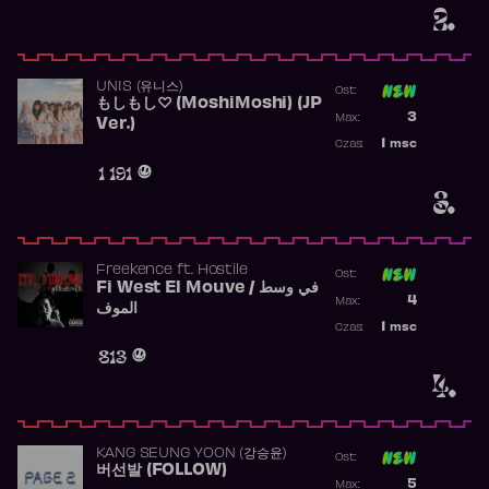
2.
UNIS (유니스)
Ost:
もしもし♡ (MoshiMoshi) (JP
Poprzednia p
3
Max:
Ver.)
Najwyższa p
1
msc
Czas:
Obecność w 
1 191
3.
Freekence
ft.
Hostile
Ost:
Fi West El Mouve / في وسط
Poprzednia p
4
Max:
الموف
Najwyższa p
1
msc
Czas:
Obecność w 
813
4.
KANG SEUNG YOON (강승윤)
Ost:
버선발 (FOLLOW)
Poprzednia p
5
Max: