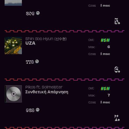
Najwyższa p
1
msc
Czas:
Obecność w 
806
5.
Shin Soo Hyun (신수현)
Ost:
UZA
Poprzednia p
6
Max:
Najwyższa p
1
msc
Czas:
Obecność w 
779
6.
Pikos
ft.
Solmeister
Ost:
Συνθετική Απάρνηση
Poprzednia p
7
Max:
Najwyższa p
1
msc
Czas:
Obecność w 
689
7.