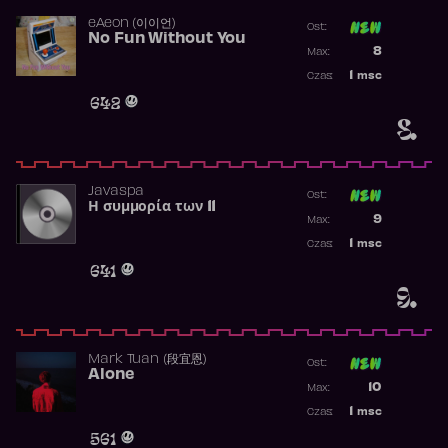
​eAeon (이이언)
Ost:
No Fun Without You
Poprzednia p
8
Max:
Najwyższa p
1
msc
Czas:
Obecność w 
642
8.
Javaspa
Ost:
Η συμμορία των 11
Poprzednia p
9
Max:
Najwyższa p
1
msc
Czas:
Obecność w 
641
9.
Mark Tuan (段宜恩)
Ost:
Alone
Poprzednia p
10
Max:
Najwyższa p
1
msc
Czas:
Obecność w 
561