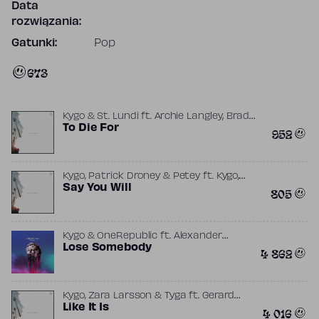
Data
rozwiązania:
Gatunki:
Pop
673
,
Kygo & St. Lundi
ft.
Archie Langley
Brad
,
,
Mair
To Die For
Kygo
Tom Martin
952
,
Kygo, Patrick Droney & Petey
ft.
Kygo
,
,
Nicholas Furlong
Say You Will
Patrick Droney
Petey
805
Kygo & OneRepublic
ft.
Alexander
,
,
Joseph Delicata
Lose Somebody
Alysa Vanderheym
4 862
,
,
,
Jake Torrey
John Nathaniel
Kygo
,
,
Morten “Rissi” Ristorp
Plested
Ryan
Tedder
Kygo, Zara Larsson & Tyga
ft.
Gerard
,
,
,
O'Connell
Like It Is
Kygo
Michael Ray Stevenson
4 016
,
,
,
Nick Hodgson
Petey Martin
Tyga
Zara