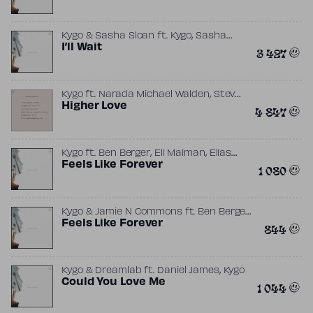
Larsson
,
Kygo & Sasha Sloan
ft.
Kygo
Sasha
,
Alex Sloan
I’ll Wait
Scott Harris
3 427
,
Kygo
ft.
Narada Michael Walden
Steve
,
Winwood
Higher Love
Will Jennings
4 847
,
,
Kygo
ft.
Ben Berger
Eli Maiman
Elias
,
,
,
Caparis
Feels Like Forever
Jamie N Commons
Kevin Ray
1 080
,
,
Nicholas Petricca
Ryan McMahon
Sean Waugaman
,
Kygo & Jamie N Commons
ft.
Ben Berger
,
,
Eli Maiman
Feels Like Forever
Elias Caparis
Jamie N
844
,
,
,
Commons
Kevin Ray
Kygo
Nicholas
,
,
Petricca
Ryan McMahon
Sean
Waugaman
,
Kygo & Dreamlab
ft.
Daniel James
Kygo
Could You Love Me
1 044