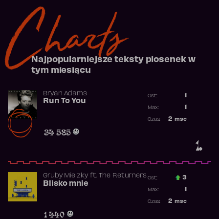
Charts
Najpopularniejsze teksty piosenek w
tym miesiącu
Bryan Adams
1
Ost.:
Run To You
Poprzednia p
1
Max:
Najwyższa po
2
msc
Czas:
Obecność w r
34 585
1.
Gruby Mielzky
ft.
The Returners
3
Ost.:
Blisko mnie
Poprzednia p
1
Max:
Najwyższa po
2
msc
Czas:
Obecność w r
1 440