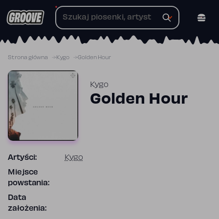
Przejdź
do
treści
Strona główna
Kygo
Golden Hour
Kygo
Golden Hour
Artyści:
Kygo
Miejsce
powstania:
Data
założenia: