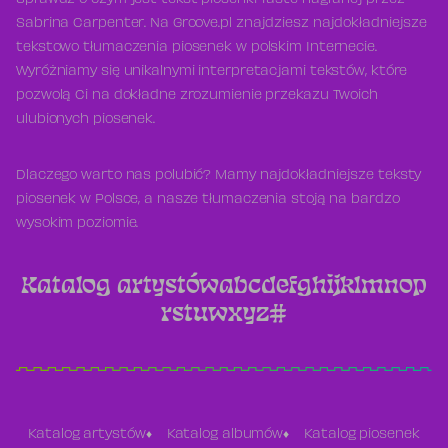
Sprawdź o czym jest tekst piosenki Taste nagranej przez
Sabrina Carpenter. Na Groove.pl znajdziesz najdokładniejsze
tekstowo tłumaczenia piosenek w polskim Internecie.
Wyróżniamy się unikalnymi interpretacjami tekstów, które
pozwolą Ci na dokładne zrozumienie przekazu Twoich
ulubionych piosenek.
Dlaczego warto nas polubić? Mamy najdokładniejsze teksty
piosenek w Polsce, a nasze tłumaczenia stoją na bardzo
wysokim poziomie.
Katalog artystów
a
b
c
d
e
f
g
h
i
j
k
l
m
n
o
p
r
s
t
u
w
x
y
z
#
Katalog artystów
Katalog albumów
Katalog piosenek