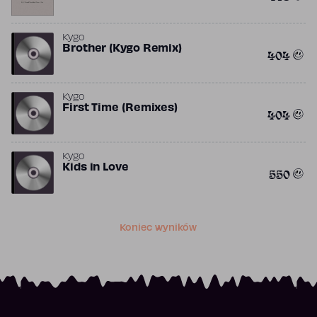
Kygo
Brother (Kygo Remix)
404
Kygo
First Time (Remixes)
404
Kygo
Kids in Love
550
Koniec wyników