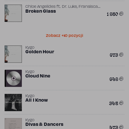
,
Chloe Angelides
ft.
Dr. Luke
Fransisca
,
,
,
Hall
Broken Glass
Kim Petras
Kygo
Sean Small
1 980
Zobacz +10 pozycji
Kygo
Golden Hour
673
Kygo
Cloud Nine
649
Kygo
All I Know
348
Kygo
Divas & Dancers
473