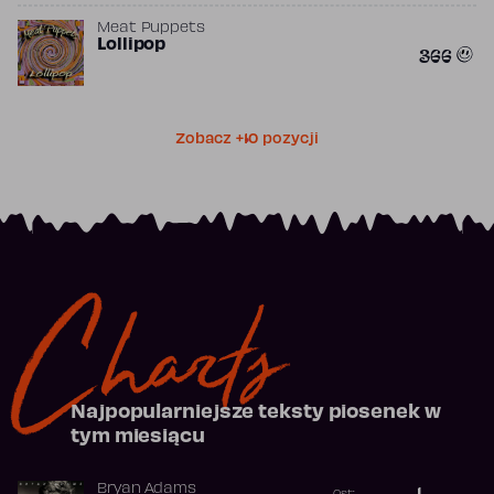
Meat Puppets
Lollipop
366
Zobacz +10 pozycji
Charts
Najpopularniejsze teksty piosenek w
tym miesiącu
Bryan Adams