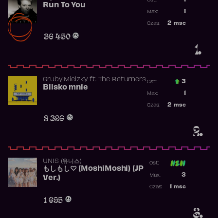
1
Ost.:
Run To You
Poprzednia p
1
Max:
Najwyższa po
2
msc
Czas:
Obecność w r
36 450
1.
Gruby Mielzky
ft.
The Returners
3
Ost.:
Blisko mnie
Poprzednia p
1
Max:
Najwyższa po
2
msc
Czas:
Obecność w r
2 396
2.
UNIS (유니스)
Ost:
もしもし♡ (MoshiMoshi) (JP
Poprzednia p
3
Max:
Ver.)
Najwyższa p
1
msc
Czas:
Obecność w 
1 695
3.