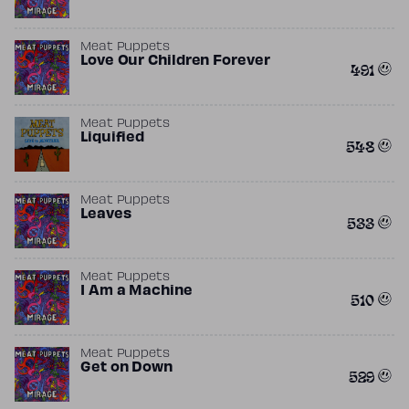
Meat Puppets
Love Our Children Forever
491
Meat Puppets
Liquified
548
Meat Puppets
Leaves
533
Meat Puppets
I Am a Machine
510
Meat Puppets
Get on Down
529