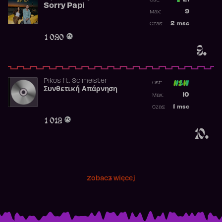
21
Ost.:
Sorry Papi
Poprzednia p
9
Max:
Najwyższa po
2
msc
Czas:
Obecność w r
1 020
9.
Pikos
ft.
Solmeister
Ost:
Συνθετική Απάρνηση
Poprzednia p
10
Max:
Najwyższa p
1
msc
Czas:
Obecność w 
1 012
10.
Zobacz więcej