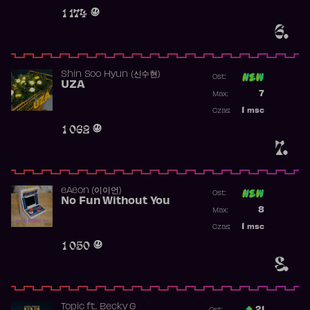
Obecność w 
1 174
6.
Shin Soo Hyun (신수현)
Ost:
UZA
Poprzednia p
7
Max:
Najwyższa p
1
msc
Czas:
Obecność w 
1 062
7.
​eAeon (이이언)
Ost:
No Fun Without You
Poprzednia p
8
Max:
Najwyższa p
1
msc
Czas:
Obecność w 
1 050
8.
Topic
ft.
Becky G