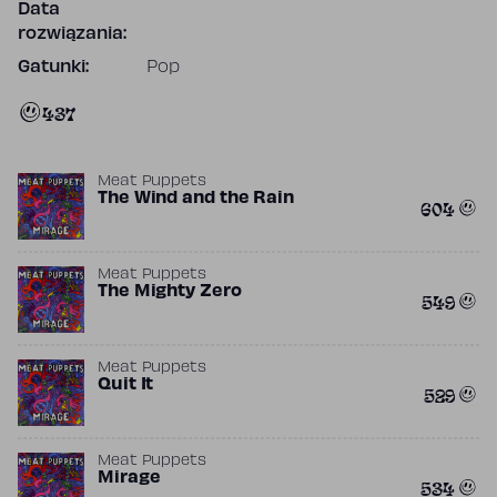
Data
rozwiązania:
Gatunki:
Pop
437
Meat Puppets
The Wind and the Rain
604
Meat Puppets
The Mighty Zero
549
Meat Puppets
Quit It
529
Meat Puppets
Mirage
534