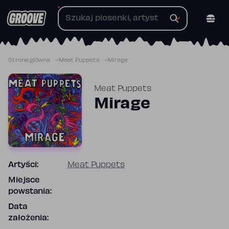
Przejdź
do
treści
Strona główna
Meat Puppets
Mirage
Meat Puppets
Mirage
Artyści:
Meat Puppets
Miejsce
powstania:
Data
założenia: