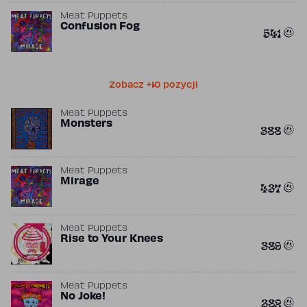
Meat Puppets
Confusion Fog
541
Zobacz +10 pozycji
Meat Puppets
Monsters
388
Meat Puppets
Mirage
437
Meat Puppets
Rise to Your Knees
389
Meat Puppets
No Joke!
382