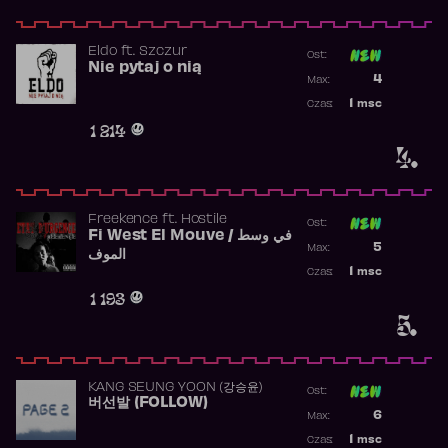
Eldo
ft.
Szczur
Ost:
Nie pytaj o nią
Poprzednia p
4
Max:
Najwyższa p
1
msc
Czas:
Obecność w 
1 214
4.
Freekence
ft.
Hostile
Ost:
Fi West El Mouve / في وسط
Poprzednia p
5
Max:
الموف
Najwyższa p
1
msc
Czas:
Obecność w 
1 193
5.
KANG SEUNG YOON (강승윤)
Ost:
버선발 (FOLLOW)
Poprzednia p
6
Max:
Najwyższa p
1
msc
Czas: