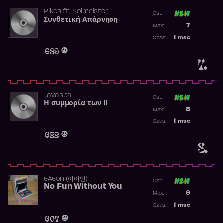
Pikos
ft.
Solmeister
Ost:
Συνθετική Απάρνηση
Poprzednia p
7
Max:
Najwyższa p
1
msc
Czas:
Obecność w 
629
7.
Javaspa
Ost:
Η συμμορία των 11
Poprzednia p
8
Max:
Najwyższa p
1
msc
Czas:
Obecność w 
622
8.
​eAeon (이이언)
Ost:
No Fun Without You
Poprzednia p
9
Max:
Najwyższa p
1
msc
Czas:
Obecność w 
607