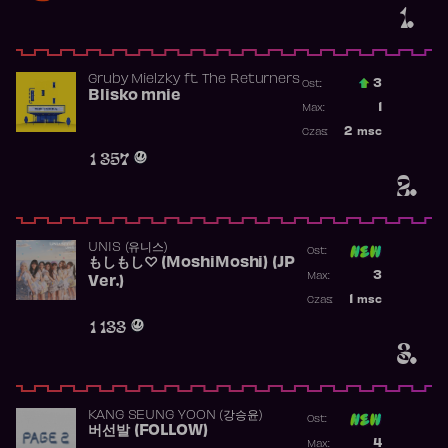
1.
Gruby Mielzky
ft.
The Returners
3
Ost.:
Blisko mnie
Poprzednia p
1
Max:
Najwyższa po
2
msc
Czas:
Obecność w r
1 357
2.
UNIS (유니스)
Ost:
もしもし♡ (MoshiMoshi) (JP
Poprzednia p
3
Max:
Ver.)
Najwyższa p
1
msc
Czas:
Obecność w 
1 133
3.
KANG SEUNG YOON (강승윤)
Ost:
버선발 (FOLLOW)
Poprzednia p
4
Max: