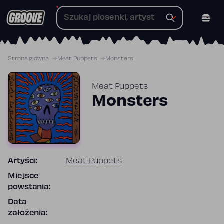
Przejdź
do
treści
Strona główna
Meat Puppets
Monsters
Meat Puppets
Monsters
Artyści:
Meat Puppets
Miejsce
powstania:
Data
założenia: