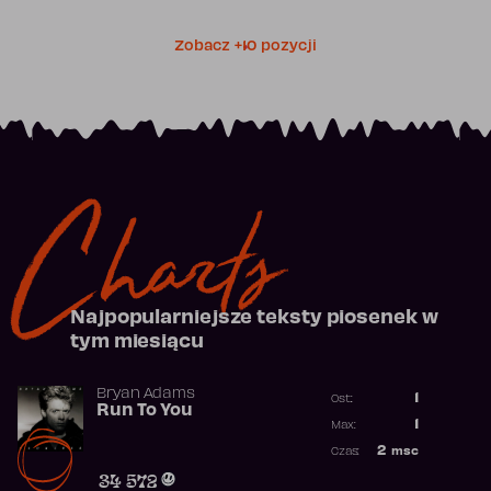
Zobacz +10 pozycji
Charts
Najpopularniejsze teksty piosenek w
tym miesiącu
Bryan Adams
1
Ost.:
Run To You
Poprzednia p
1
Max:
Najwyższa po
2
msc
Czas:
Obecność w r
34 572