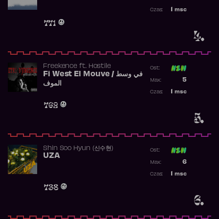
Najwyższa p
1
msc
Czas:
Obecność w 
771
4.
Freekence
ft.
Hostile
Ost:
Fi West El Mouve / في وسط
Poprzednia p
5
Max:
الموف
Najwyższa p
1
msc
Czas:
Obecność w 
762
5.
Shin Soo Hyun (신수현)
Ost:
UZA
Poprzednia p
6
Max:
Najwyższa p
1
msc
Czas:
Obecność w 
738
6.