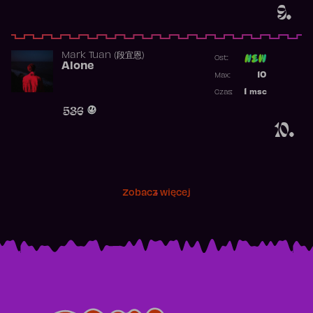
9.
Mark Tuan (段宜恩)
Ost:
Alone
Poprzednia p
10
Max:
Najwyższa p
1
msc
Czas:
Obecność w 
536
10.
Zobacz więcej