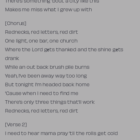
There’s something ’bout a city like this
Makes me miss what I grew up with
[Chorus]
Rednecks, red letters, red dirt
One light, one bar, one church
Where the Lord gеts thanked and the shine gеts
drank
While an out back brush pile burns
Yeah, I’ve been away way too long
But tonight I’m headed back home
'Cause when I need to find me
There’s only three things that’ll work
Rednecks, red letters, red dirt
[Verse 2]
I need to hear mama pray ’til the rolls get cold