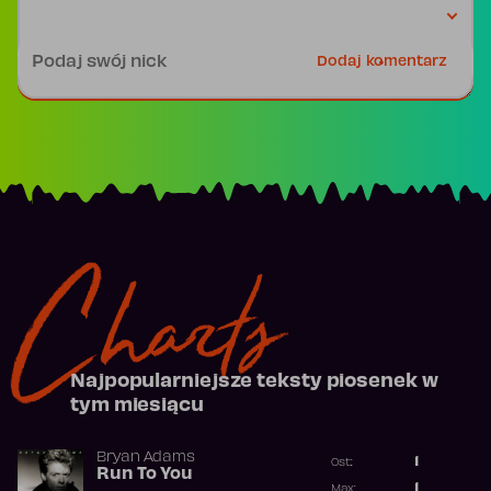
Podpis
Dodaj komentarz
Charts
Najpopularniejsze teksty piosenek w
tym miesiącu
Bryan Adams
1
Ost.:
Run To You
Poprzednia p
1
Max: