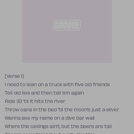
Tekst piosenki
[Verse 1]
I need to lean on a truck with five old friends
Tell old lies and then tell ’em again
Ride 33 ’til it hits the river
Throw cans in the bed ’til the moon’s just a sliver
Wanna see my name on a dive bar wall
Where the ceilings ain’t, but the beers are tall