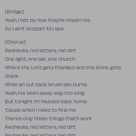
[Bridge]
Yeah, I bet by now they’re missin’ me
So I ain’t stoppin’ ’til I see
[Chorus]
Rednecks, red letters, red dirt
One light, one bar, one church
Where the Lord gets thanked and the shine gets
drank
While an out back brush pile burns
Yeah, I’ve been away way too long
But tonight I’m headed back home
'Cause when I need to find me
There’s only three things that’ll work
Rednecks, red letters, red dirt