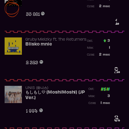
Najwyższa po
2
msc
Czas:
Obecność w r
35 991
1.
Gruby Mielzky
ft.
The Returners
3
Ost.:
Blisko mnie
Poprzednia p
1
Max:
Najwyższa po
2
msc
Czas:
Obecność w r
2 323
2.
UNIS (유니스)
Ost:
もしもし♡ (MoshiMoshi) (JP
Poprzednia p
3
Max:
Ver.)
Najwyższa p
1
msc
Czas:
Obecność w 
1 664
3.