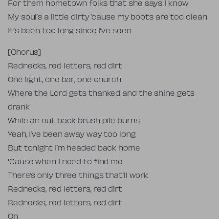
For them hometown folks that she says I know
My soul’s a little dirty ’cause my boots are too clean
It’s been too long since I’ve seen
[Chorus]
Rednecks, red letters, red dirt
One light, one bar, one church
Where the Lord gets thanked and the shine gets
drank
While an out back brush pile burns
Yeah, I’ve been away way too long
But tonight I’m headed back home
'Cause when I need to find me
There’s only three things that’ll work
Rednecks, red letters, red dirt
Rednecks, red letters, red dirt
Oh