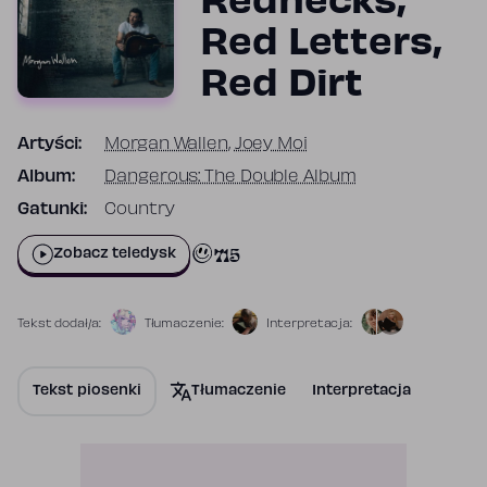
Rednecks,
Red Letters,
Red Dirt
Artyści:
Morgan Wallen
,
Joey Moi
Album:
Dangerous: The Double Album
Gatunki:
Country
715
Zobacz teledysk
Tekst dodał/a:
Tłumaczenie:
Interpretacja:
Tekst piosenki
Tłumaczenie
Interpretacja