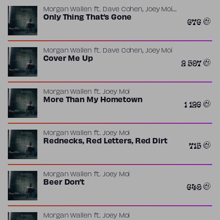
,
Morgan Wallen
ft.
Dave Cohen
Joey Moi
(prod.
Only Thing That’s Gone
Chris Stapleton
)
676
,
Morgan Wallen
ft.
Dave Cohen
Joey Moi
Cover Me Up
2 597
Morgan Wallen
ft.
Joey Moi
More Than My Hometown
1 126
Morgan Wallen
ft.
Joey Moi
Rednecks, Red Letters, Red Dirt
715
Morgan Wallen
ft.
Joey Moi
Beer Don’t
649
Morgan Wallen
ft.
Joey Moi