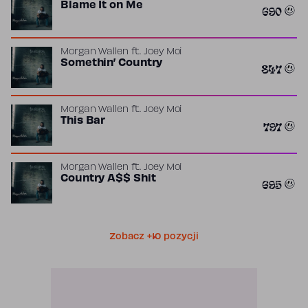
Blame It on Me
690
Morgan Wallen
ft.
Joey Moi
Somethin’ Country
847
Morgan Wallen
ft.
Joey Moi
This Bar
797
Morgan Wallen
ft.
Joey Moi
Country A$$ Shit
695
Zobacz +10 pozycji