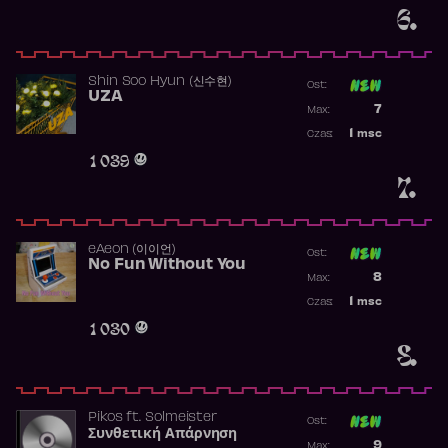
6.
Shin Soo Hyun (신수현)
Ost:
UZA
Poprzednia p
7
Max:
Najwyższa p
1
msc
Czas:
Obecność w 
1 039
7.
​eAeon (이이언)
Ost:
No Fun Without You
Poprzednia p
8
Max:
Najwyższa p
1
msc
Czas:
Obecność w 
1 030
8.
Pikos
ft.
Solmeister
Ost:
Συνθετική Απάρνηση
Poprzednia p
9
Max: