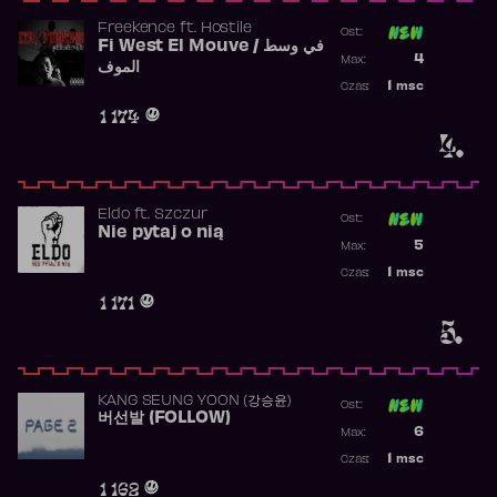
Freekence
ft.
Hostile
Ost:
Fi West El Mouve / في وسط
Poprzednia p
4
Max:
الموف
Najwyższa p
1
msc
Czas:
Obecność w 
1 174
4.
Eldo
ft.
Szczur
Ost:
Nie pytaj o nią
Poprzednia p
5
Max:
Najwyższa p
1
msc
Czas:
Obecność w 
1 171
5.
KANG SEUNG YOON (강승윤)
Ost:
버선발 (FOLLOW)
Poprzednia p
6
Max:
Najwyższa p
1
msc
Czas:
Obecność w 
1 162