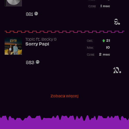
Najwyższa p
1
msc
Czas:
Obecność w 
991
9.
Topic
ft.
Becky G
21
Ost.:
Sorry Papi
Poprzednia p
10
Max:
Najwyższa po
2
msc
Czas:
Obecność w r
983
10.
Zobacz więcej