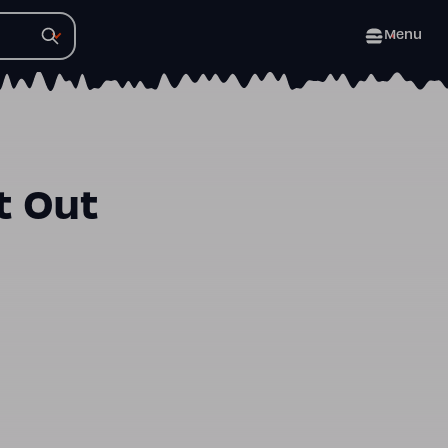
Menu
t Out