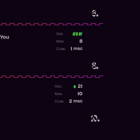
Obecność w rankingu
6.
Ost:
 You
Poprzednia pozycja
8
Max:
Najwyższa pozycja
1
msc
Czas:
Obecność w rankingu
8.
21
Ost.:
Poprzednia pozycja
10
Max:
Najwyższa pozycja
2
msc
Czas:
Obecność w rankingu
10.