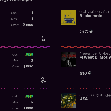
w tym miesiącu
Gruby Mielzky
ft.
T
1
Ost.:
Blisko mnie
Poprzednia pozycja
1
Max:
Najwyższa pozycja
2
msc
Czas:
Obecność w rankingu
1 671
1.
Freekence
ft.
Hosti
Ost:
Poprzednia pozycja
3
Max:
Najwyższa pozycja
1
msc
Czas:
Obecność w rankingu
870
3.
Shin Soo Hyun (신
Ost:
UZA
Poprzednia pozycja
5
Max:
Najwyższa pozycja
1
msc
Czas: