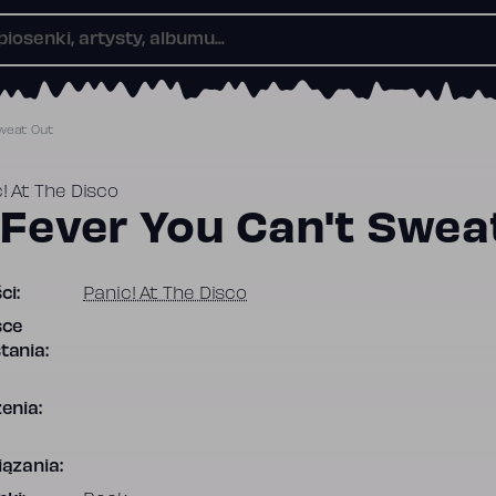
Sweat Out
! At The Disco
 Fever You Can't Swea
ci:
Panic! At The Disco
sce
tania:
enia:
ązania: