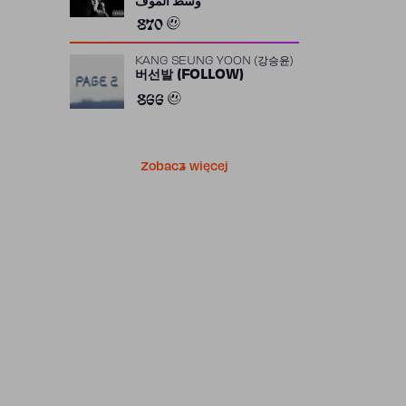
وسط الموف
870
KANG SEUNG YOON (강승윤)
버선발 (FOLLOW)
866
Zobacz więcej