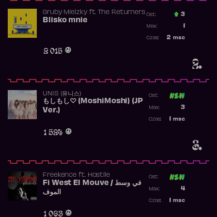
Gruby Mielzky
ft.
The Returners
3
Ost.:
Blisko mnie
Poprzednia p
1
Max:
Najwyższa po
2
msc
Czas:
Obecność w r
2 015
2.
UNIS (유니스)
Ost:
もしもし♡ (MoshiMoshi) (JP
Poprzednia p
3
Max:
Ver.)
Najwyższa p
1
msc
Czas:
Obecność w 
1 524
3.
Freekence
ft.
Hostile
Ost:
Fi West El Mouve / في وسط
Poprzednia p
4
Max:
الموف
Najwyższa p
1
msc
Czas:
Obecność w 
1 063