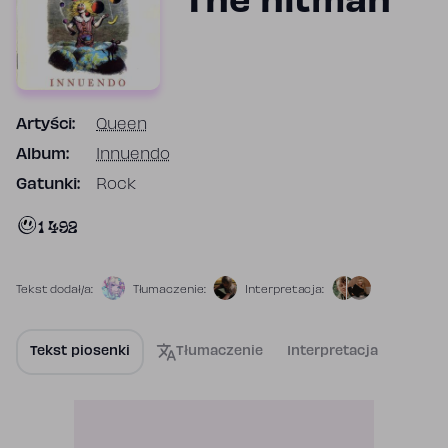
The hitman
Artyści:
Queen
Album:
Innuendo
Gatunki:
Rock
1 492
Tekst dodał/a:
Tłumaczenie:
Interpretacja:
Tekst piosenki
Tłumaczenie
Interpretacja