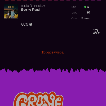
Topic
ft.
Becky G
21
Ost.:
Sorry Papi
Poprzednia p
10
Max:
Najwyższa po
2
msc
Czas:
Obecność w r
773
10.
Zobacz więcej