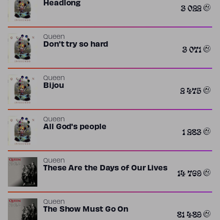
Headlong
3 022
Queen
Don't try so hard
3 071
Queen
Bijou
2 475
Queen
All God's people
1 283
Queen
These Are the Days of Our Lives
14 769
Queen
The Show Must Go On
81 489