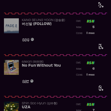
4.
KANG SEUNG YOON (강승윤)
Ost:
버선발 (FOLLOW)
Poprzednia p
5
Max:
Najwyższa p
1
msc
Czas:
Obecność w 
956
5.
​eAeon (이이언)
Ost:
No Fun Without You
Poprzednia p
6
Max:
Najwyższa p
1
msc
Czas:
Obecność w 
927
6.
Shin Soo Hyun (신수현)
Ost:
UZA
Poprzednia p
7
Max: