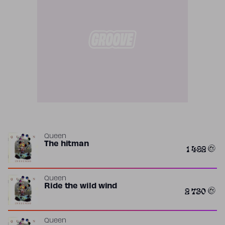
Queen
The hitman
1 492
Queen
Ride the wild wind
2 730
Queen