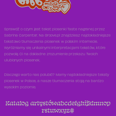
Sprawdź o czym jest tekst piosenki Taste nagranej przez
Sabrina Carpenter. Na Groove.pl znajdziesz najdokładniejsze
tekstowo tłumaczenia piosenek w polskim Internecie.
Wyróżniamy się unikalnymi interpretacjami tekstów, które
pozwolą Ci na dokładne zrozumienie przekazu Twoich
ulubionych piosenek.
Dlaczego warto nas polubić? Mamy najdokładniejsze teksty
piosenek w Polsce, a nasze tłumaczenia stoją na bardzo
wysokim poziomie.
Katalog artystów
a
b
c
d
e
f
g
h
i
j
k
l
m
n
o
p
r
s
t
u
w
x
y
z
#