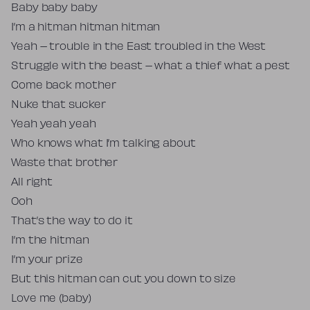
Baby baby baby
I’m a hitman hitman hitman
Yeah – trouble in the East troubled in the West
Struggle with the beast – what a thief what a pest
Come back mother
Nuke that sucker
Yeah yeah yeah
Who knows what I’m talking about
Waste that brother
All right
Ooh
That’s the way to do it
I’m the hitman
I’m your prize
But this hitman can cut you down to size
Love me (baby)