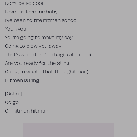
Don’t be so cool
Love me love me baby
I’ve been to the hitman school
Yeah yeah
You’re going to make my day
Going to blow you away
That’s when the fun begins (hitman)
Are you ready for the sting
Going to waste that thing (hitman)
Hitman is king
[Outro]
Go go
Oh hitman hitman