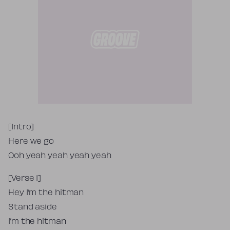
Tekst piosenki
[Intro]
Here we go
Ooh yeah yeah yeah yeah
[Verse 1]
Hey I’m the hitman
Stand aside
I’m the hitman