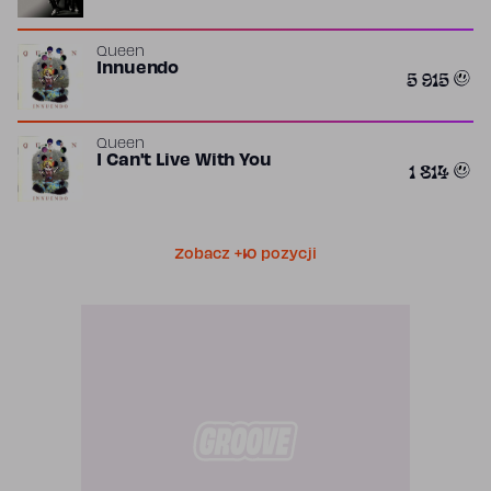
Queen
Innuendo
5 915
Queen
I Can't Live With You
1 814
Zobacz +10 pozycji