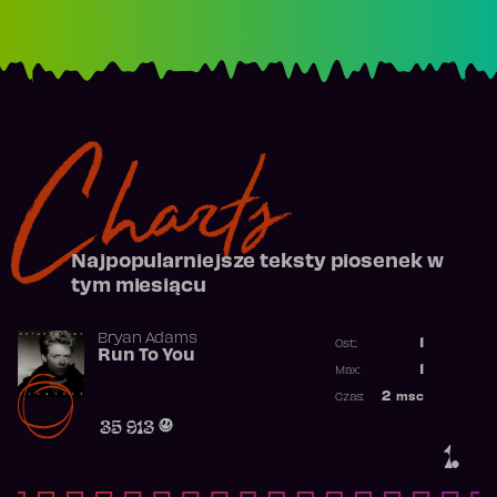
Charts
Najpopularniejsze teksty piosenek w
tym miesiącu
Bryan Adams
1
Ost.:
Run To You
Poprzednia p
1
Max:
Najwyższa po
2
msc
Czas:
Obecność w r
35 913
1.