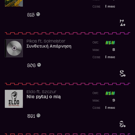
Najwyższa p
1
msc
Czas:
Obecność w 
915
7.
Pikos
ft.
Solmeister
Ost:
Συνθετική Απάρνηση
Poprzednia p
8
Max:
Najwyższa p
1
msc
Czas:
Obecność w 
909
8.
Eldo
ft.
Szczur
Ost:
Nie pytaj o nią
Poprzednia p
9
Max:
Najwyższa p
1
msc
Czas:
Obecność w 
861
9.