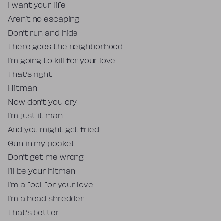
I want your life
Aren’t no escaping
Don’t run and hide
There goes the neighborhood
I’m going to kill for your love
That’s right
Hitman
Now don’t you cry
I’m just it man
And you might get fried
Gun in my pocket
Don’t get me wrong
I’ll be your hitman
I’m a fool for your love
I’m a head shredder
That’s better