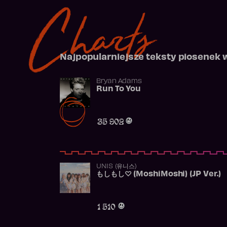
Charts
Najpopularniejsze teksty piosenek 
Bryan Adams
Run To You
35 902
UNIS (유니스)
もしもし♡ (MoshiMoshi) (JP Ver.)
1 510