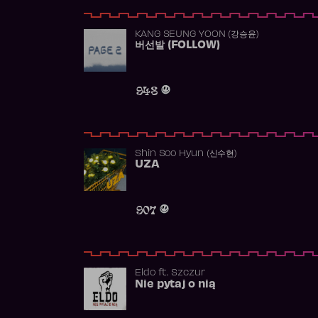
KANG SEUNG YOON (강승윤)
버선발 (FOLLOW)
948
Shin Soo Hyun (신수현)
UZA
907
Eldo
ft.
Szczur
Nie pytaj o nią