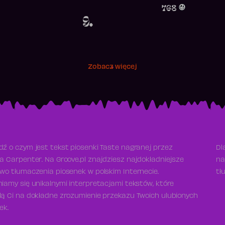
Obecność w rankingu
768
9.
Zobacz więcej
ź o czym jest tekst piosenki Taste nagranej przez
Dl
a Carpenter. Na Groove.pl znajdziesz najdokładniejsze
na
wo tłumaczenia piosenek w polskim Internecie.
tł
iamy się unikalnymi interpretacjami tekstów, które
ą Ci na dokładne zrozumienie przekazu Twoich ulubionych
ek.