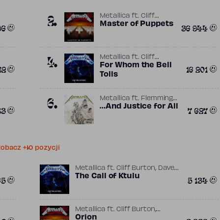
2.
Metallica
ft.
Cliff
,
Burton
Master of Puppets
Flemming
96
36 944
,
Rasmussen
James
,
Hetfield
Kirk
,
Hammett
Lars Ulrich
4.
Metallica
ft.
Cliff
,
Burton
For Whom the Bell
Flemming
82
16 201
,
Rasmussen
James
Tolls
,
Hetfield
Lars Ulrich
6.
Metallica
ft.
Flemming
,
Rasmussen
…And Justice for All
James
83
7 627
,
,
Hetfield
Kirk Hammett
Lars Ulrich
obacz +10 pozycji
,
Metallica
ft.
Cliff Burton
Dave
,
Mustaine
The Call of Ktulu
Flemming
65
5 134
,
,
Rasmussen
James Hetfield
Lars Ulrich
,
Metallica
ft.
Cliff Burton
,
Flemming Rasmussen
Orion
James