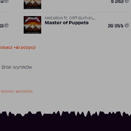
42
8 383
,
Hetfield
Lars Ulrich
,
Metallica
ft.
Cliff Burton
,
Flemming Rasmussen
Master of Puppets
James
82
36 944
,
,
Hetfield
Kirk Hammett
Lars
Ulrich
obacz +10 pozycji
Brak wyników
Koniec wyników