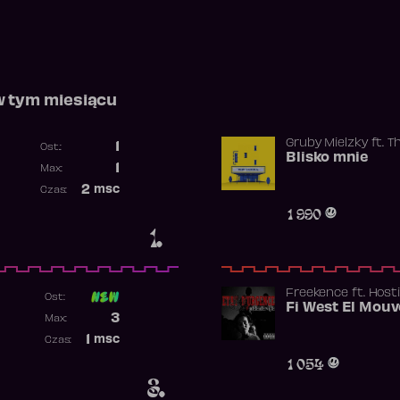
w tym miesiącu
Gruby Mielzky
ft.
T
1
Ost.:
Blisko mnie
Poprzednia pozycja
1
Max:
Najwyższa pozycja
2
msc
Czas:
Obecność w rankingu
1 990
1.
Freekence
ft.
Hosti
Ost:
Poprzednia pozycja
3
Max:
Najwyższa pozycja
1
msc
Czas:
Obecność w rankingu
1 054
3.