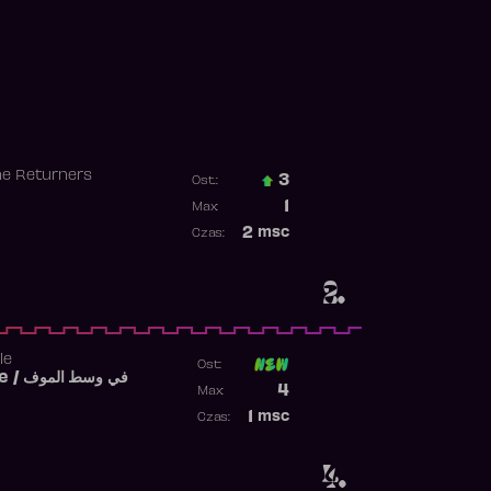
he Returners
3
Ost.:
Poprzednia pozycja
1
Max:
Najwyższa pozycja
2
msc
Czas:
Obecność w rankingu
2.
le
Ost:
Fi West El Mouve / في وسط الموف
Poprzednia pozycja
4
Max:
Najwyższa pozycja
1
msc
Czas:
Obecność w rankingu
4.