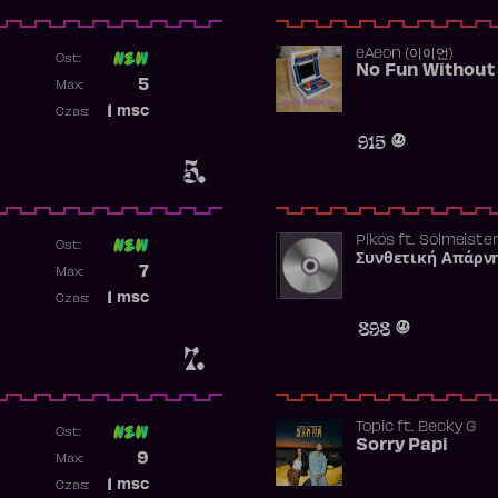
​eAeon (이이언)
Ost:
No Fun Without
Poprzednia pozycja
5
Max:
Najwyższa pozycja
1
msc
Czas:
Obecność w rankingu
915
5.
Pikos
ft.
Solmeiste
Ost:
Συνθετική Απάρν
Poprzednia pozycja
7
Max:
Najwyższa pozycja
1
msc
Czas:
Obecność w rankingu
898
7.
Topic
ft.
Becky G
Ost:
Sorry Papi
Poprzednia pozycja
9
Max:
Najwyższa pozycja
1
msc
Czas: