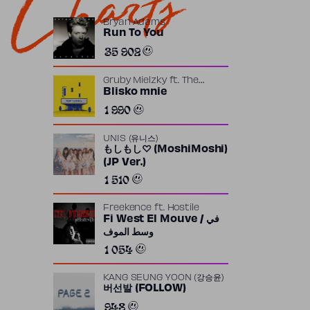
Charts
Bryan Adams
Run To You
35 902
Gruby Mielzky
ft.
The
Returners
Blisko mnie
1 990
UNIS (유니스)
もしもし♡ (MoshiMoshi)
(JP Ver.)
1 510
Freekence
ft.
Hostile
Fi West El Mouve / في
وسط الموف
1 054
KANG SEUNG YOON (강승윤)
버선발 (FOLLOW)
948