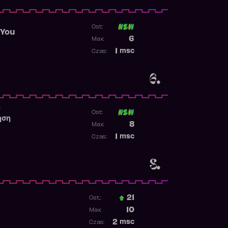
Ost:
 You
Poprzednia pozycja
6
Max:
Najwyższa pozycja
1
msc
Czas:
Obecność w rankingu
6.
r
Ost:
ηση
Poprzednia pozycja
8
Max:
Najwyższa pozycja
1
msc
Czas:
Obecność w rankingu
8.
21
Ost.:
Poprzednia pozycja
10
Max:
Najwyższa pozycja
2
msc
Czas: