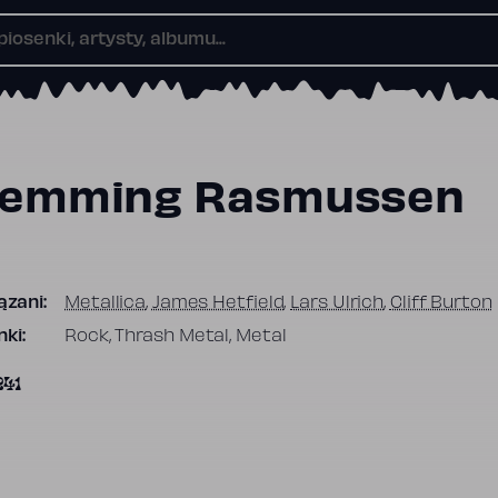
lemming Rasmussen
ązani:
Metallica
,
James Hetfield
,
Lars Ulrich
,
Cliff Burton
ki:
Rock, Thrash Metal, Metal
241