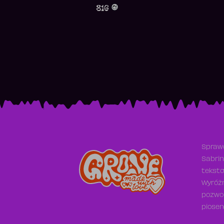
816
Sprawd
Sabrin
teksto
Wyróżn
pozwol
piosen