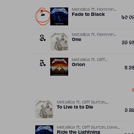
1.
Metallica
ft.
Flemming
,
Rasmussen
Fade to Black
James
40 0
,
Hetfield
Lars Ulrich
3.
Metallica
ft.
Flemming
,
Rasmussen
One
James
35 6
,
Hetfield
Lars Ulrich
5.
Metallica
ft.
Cliff
,
Burton
Orion
Flemming
8 3
,
Rasmussen
James
,
Hetfield
Lars Ulrich
Z
,
Metallica
ft.
Cliff Burton
,
Flemming Rasmussen
To Live is to Die
James
5 2
,
Hetfield
Lars Ulrich
,
Metallica
ft.
Cliff Burton
Dave
,
Mustaine
Ride the Lightning
Flemming