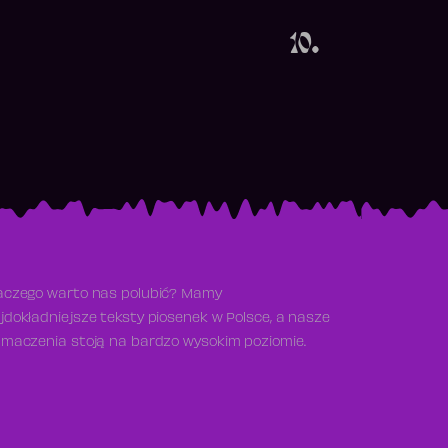
Obecność w rankingu
10.
aczego warto nas polubić? Mamy
jdokładniejsze teksty piosenek w Polsce, a nasze
umaczenia stoją na bardzo wysokim poziomie.