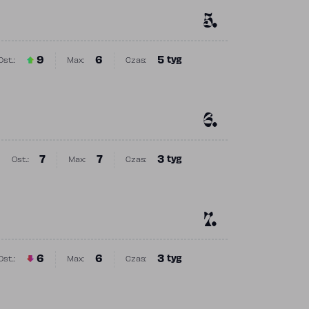
5.
9
6
5
tyg
Ost.:
Max:
Czas:
Poprzednia pozycja
Najwyższa pozycja
Obecność w rankingu
6.
7
7
3
tyg
Ost.:
Max:
Czas:
Poprzednia pozycja
Najwyższa pozycja
Obecność w rankingu
7.
6
6
3
tyg
Ost.:
Max:
Czas:
Poprzednia pozycja
Najwyższa pozycja
Obecność w rankingu