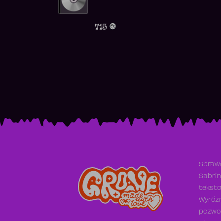
715
Sprawd
Sabrin
teksto
Wyróżn
pozwol