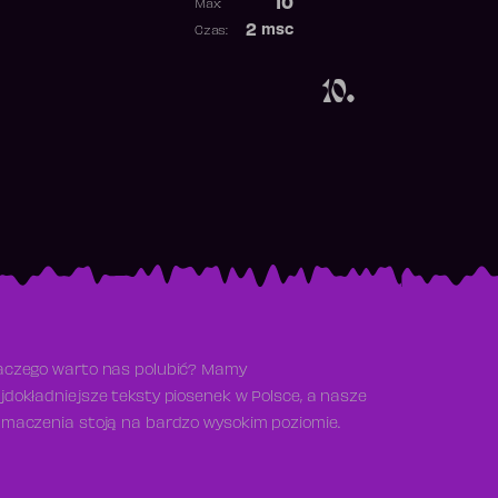
10
Max:
Najwyższa pozycja
2
msc
Czas:
Obecność w rankingu
10.
aczego warto nas polubić? Mamy
jdokładniejsze teksty piosenek w Polsce, a nasze
umaczenia stoją na bardzo wysokim poziomie.