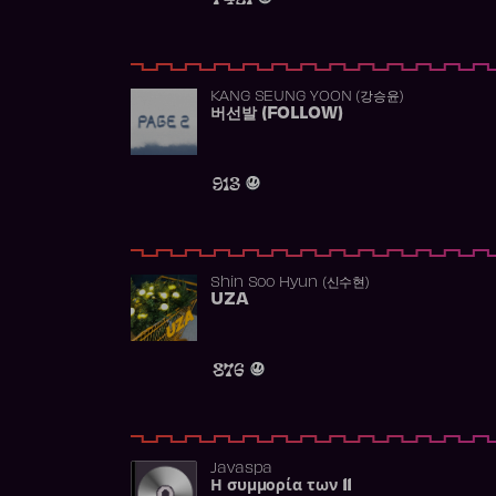
KANG SEUNG YOON (강승윤)
버선발 (FOLLOW)
913
Shin Soo Hyun (신수현)
UZA
876
Javaspa
Η συμμορία των 11