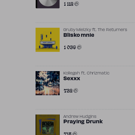
1 112
Gruby Mielzky
ft.
The Returners
Blisko mnie
1 036
Kollegah
ft.
Chrizmatic
Sexxx
732
Andrew Hudgins
Praying Drunk
718