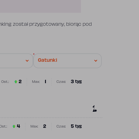
nking został przygotowany, biorąc pod
2
1
3
tyg
Ost.:
Max:
Czas:
Poprzednia pozycja
Najwyższa pozycja
Obecność w rankingu
1.
4
2
5
tyg
Ost.:
Max:
Czas:
Poprzednia pozycja
Najwyższa pozycja
Obecność w rankingu