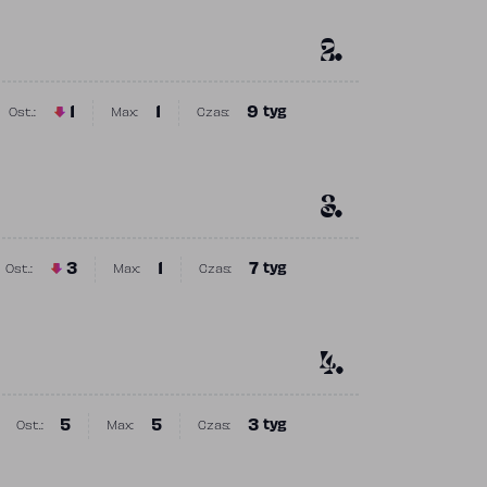
2.
1
1
9
tyg
Ost.:
Max:
Czas:
Poprzednia pozycja
Najwyższa pozycja
Obecność w rankingu
3.
3
1
7
tyg
Ost.:
Max:
Czas:
Poprzednia pozycja
Najwyższa pozycja
Obecność w rankingu
4.
5
5
3
tyg
Ost.:
Max:
Czas:
Poprzednia pozycja
Najwyższa pozycja
Obecność w rankingu