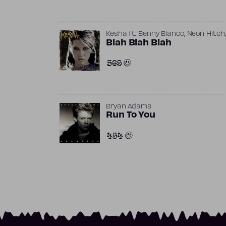
,
Kesha
ft.
Benny Blanco
Neon Hitch
Blah Blah Blah
569
Bryan Adams
Run To You
454