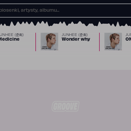
JUNHEE (준희)
JUNHEE (준희)
JU
Medicine
Wonder why
O