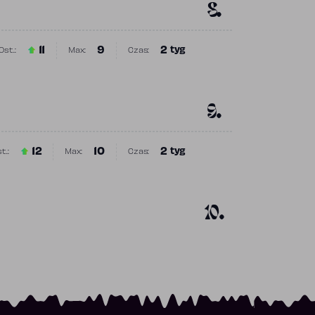
8.
11
9
2
tyg
Ost.:
Max:
Czas:
Poprzednia pozycja
Najwyższa pozycja
Obecność w rankingu
9.
12
10
2
tyg
t.:
Max:
Czas:
Poprzednia pozycja
Najwyższa pozycja
Obecność w rankingu
10.