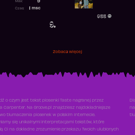
9
Max:
Najwyższa pozycja
1
msc
Czas:
Obecność w rankingu
688
9.
Zobacz więcej
ź o czym jest tekst piosenki Taste nagranej przez
Dl
a Carpenter. Na Groove.pl znajdziesz najdokładniejsze
na
wo tłumaczenia piosenek w polskim Internecie.
tł
iamy się unikalnymi interpretacjami tekstów, które
ą Ci na dokładne zrozumienie przekazu Twoich ulubionych