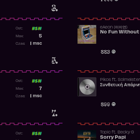
3.
​eAeon (이이언)
Ost:
No Fun Without
Poprzednia pozycja
5
Max:
Najwyższa pozycja
1
msc
Czas:
Obecność w rankingu
883
5.
Pikos
ft.
Solmeiste
Ost:
Συνθετική Απάρν
Poprzednia pozycja
7
Max:
Najwyższa pozycja
1
msc
Czas:
Obecność w rankingu
866
7.
Topic
ft.
Becky G
Ost:
Sorry Papi
Poprzednia pozycja