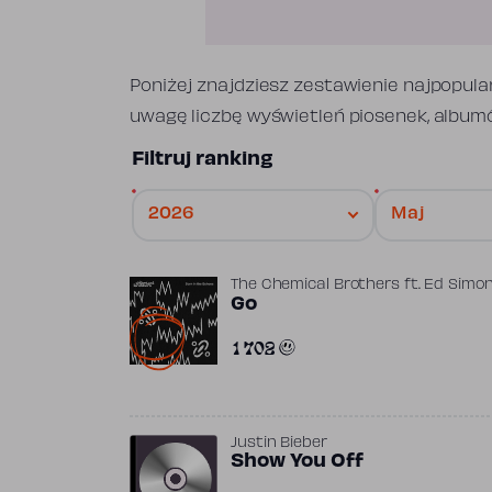
Poniżej znajdziesz zestawienie najpopula
uwagę liczbę wyświetleń piosenek, albumó
Filtruj ranking
The Chemical Brothers
ft.
Ed Simo
Go
1 702
Justin Bieber
Show You Off