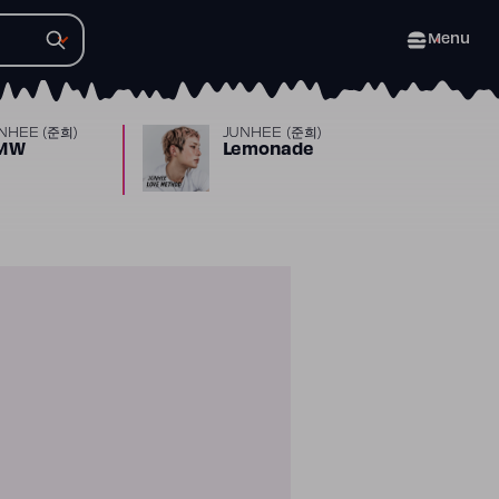
Menu
NHEE (준희)
JUNHEE (준희)
MW
Lemonade