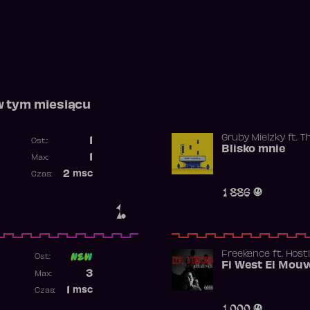
w tym miesiącu
Gruby Mielzky
ft.
T
1
Ost.:
Blisko mnie
Poprzednia pozycja
1
Max:
Najwyższa pozycja
2
msc
Czas:
Obecność w rankingu
1 886
1.
Freekence
ft.
Hosti
Ost:
Poprzednia pozycja
3
Max:
Najwyższa pozycja
1
msc
Czas:
Obecność w rankingu
1 000