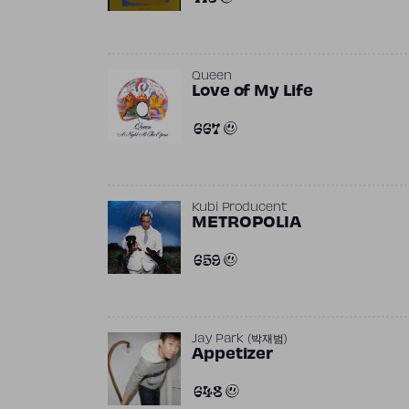
Queen
Love of My Life
667
Kubi Producent
METROPOLIA
659
Jay Park (박재범)
Appetizer
648