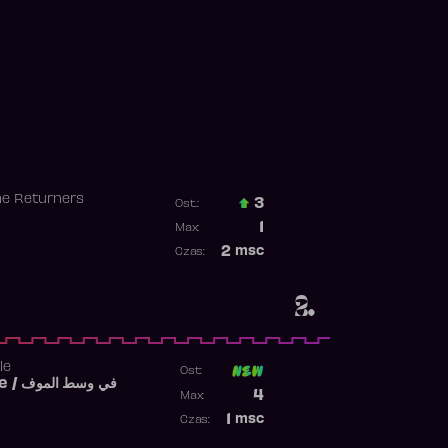
he Returners
3
Ost.:
Poprzednia pozycja
1
Max:
Najwyższa pozycja
2
msc
Czas:
Obecność w rankingu
2.
le
Ost:
Fi West El Mouve / في وسط الموف
Poprzednia pozycja
4
Max:
Najwyższa pozycja
1
msc
Czas:
Obecność w rankingu