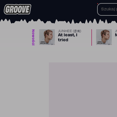
Przejdź
do
treści
Nowości
JUNHEE (준희)
At least, I
tried