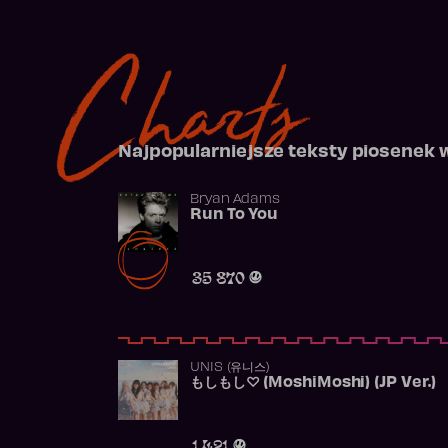
Charts
Najpopularniejsze teksty piosenek 
Bryan Adams
Run To You
35 870
UNIS (유니스)
もしもし♡ (MoshiMoshi) (JP Ver.)
1 421