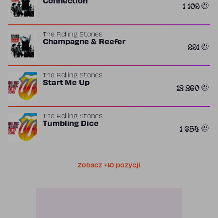
Connection
1 109
The Rolling Stones
Champagne & Reefer
991
The Rolling Stones
Start Me Up
12 260
The Rolling Stones
Tumbling Dice
1 654
Zobacz +10 pozycji