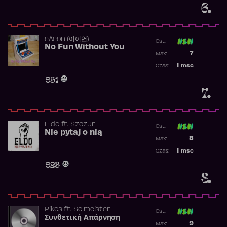
6.
​eAeon (이이언)
Ost:
No Fun Without You
Poprzednia p
7
Max:
Najwyższa p
1
msc
Czas:
Obecność w 
951
7.
Eldo
ft.
Szczur
Ost:
Nie pytaj o nią
Poprzednia p
8
Max:
Najwyższa p
1
msc
Czas:
Obecność w 
923
8.
Pikos
ft.
Solmeister
Ost:
Συνθετική Απάρνηση
Poprzednia p
9
Max: