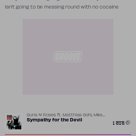
Isn’t going to be messing round with no cocaine
,
Guns N' Roses
ft.
Matthias Gohl
Mike
Clink
Sympathy for the Devil
1 878