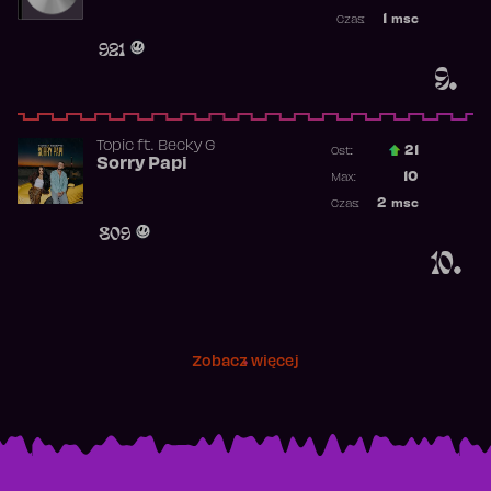
Najwyższa p
1
msc
Czas:
Obecność w 
921
9.
Topic
ft.
Becky G
21
Ost.:
Sorry Papi
Poprzednia p
10
Max:
Najwyższa po
2
msc
Czas:
Obecność w r
809
10.
Zobacz więcej