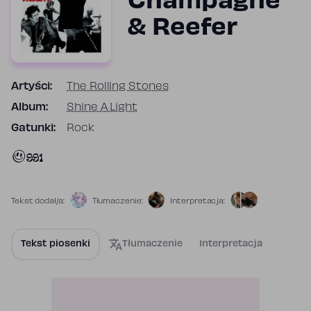
Champagne
& Reefer
Artyści:
The Rolling Stones
Album:
Shine A Light
Gatunki:
Rock
991
Tekst dodał/a:
Tłumaczenie:
Interpretacja:
Tekst piosenki
Tłumaczenie
Interpretacja