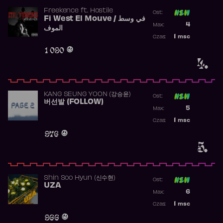
Freekence
ft.
Hostile
Ost:
Fi West El Mouve / في وسط
Poprzednia p
4
Max:
الموف
Najwyższa p
1
msc
Czas:
Obecność w 
1 090
4.
KANG SEUNG YOON (강승윤)
Ost:
버선발 (FOLLOW)
Poprzednia p
5
Max:
Najwyższa p
1
msc
Czas:
Obecność w 
976
5.
Shin Soo Hyun (신수현)
Ost:
UZA
Poprzednia p
6
Max:
Najwyższa p
1
msc
Czas:
Obecność w 
966