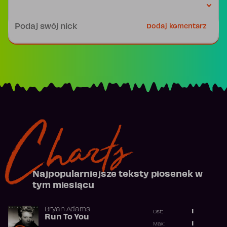
Podpis
Dodaj komentarz
Charts
Najpopularniejsze teksty piosenek w
tym miesiącu
Bryan Adams
1
Ost.:
Run To You
Poprzednia p
1
Max: