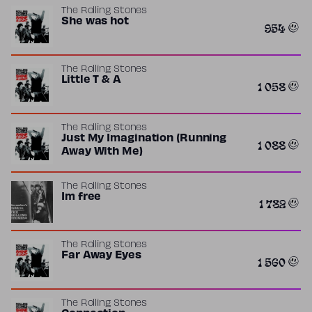
The Rolling Stones
She was hot
954
The Rolling Stones
Little T & A
1 058
The Rolling Stones
Just My Imagination (Running
1 088
Away With Me)
The Rolling Stones
Im free
1 782
The Rolling Stones
Far Away Eyes
1 560
The Rolling Stones