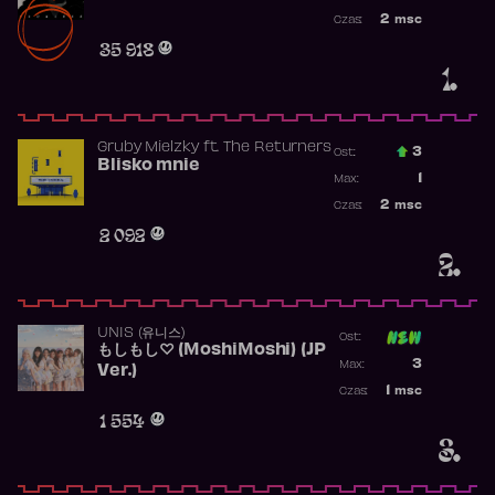
Najwyższa po
2
msc
Czas:
Obecność w r
35 918
1.
Gruby Mielzky
ft.
The Returners
3
Ost.:
Blisko mnie
Poprzednia p
1
Max:
Najwyższa po
2
msc
Czas:
Obecność w r
2 092
2.
UNIS (유니스)
Ost:
もしもし♡ (MoshiMoshi) (JP
Poprzednia p
3
Max:
Ver.)
Najwyższa p
1
msc
Czas:
Obecność w 
1 554
3.