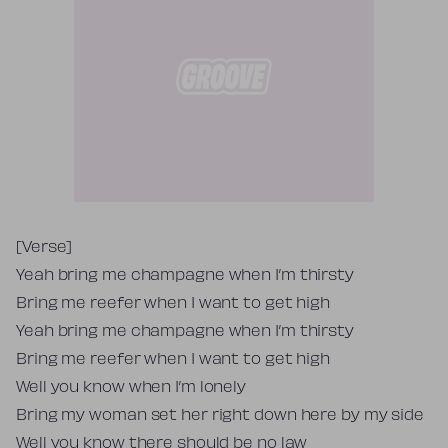
Tekst piosenki
[Verse]
Yeah bring me champagne when I’m thirsty
Bring me reefer when I want to get high
Yeah bring me champagne when I’m thirsty
Bring me reefer when I want to get high
Well you know when I’m lonely
Bring my woman set her right down here by my side
Well you know there should be no law