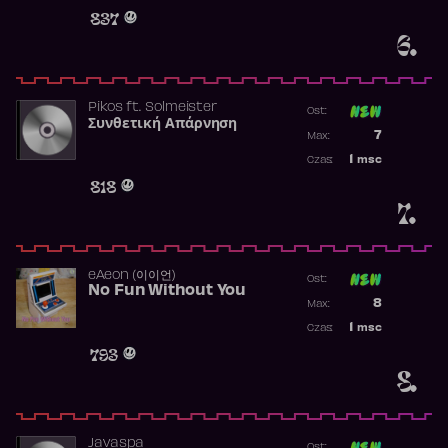
Obecność w 
837
6.
Pikos
ft.
Solmeister
Ost:
Συνθετική Απάρνηση
Poprzednia p
7
Max:
Najwyższa p
1
msc
Czas:
Obecność w 
818
7.
​eAeon (이이언)
Ost:
No Fun Without You
Poprzednia p
8
Max:
Najwyższa p
1
msc
Czas:
Obecność w 
793
8.
Javaspa
Ost: