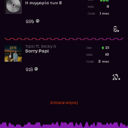
Η συμμορία των 11
Poprzednia p
9
Max:
Najwyższa p
1
msc
Czas:
Obecność w 
694
9.
Topic
ft.
Becky G
21
Ost.:
Sorry Papi
Poprzednia p
10
Max:
Najwyższa po
2
msc
Czas:
Obecność w r
619
10.
Zobacz więcej