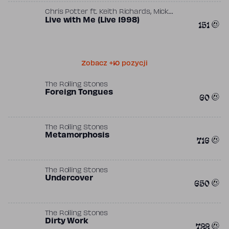
,
Chris Potter
ft.
Keith Richards
Mick
,
Jagger
Live with Me (Live 1998)
The Glimmer Twins
151
Zobacz +10 pozycji
The Rolling Stones
Foreign Tongues
60
The Rolling Stones
Metamorphosis
716
The Rolling Stones
Undercover
650
The Rolling Stones
Dirty Work
722