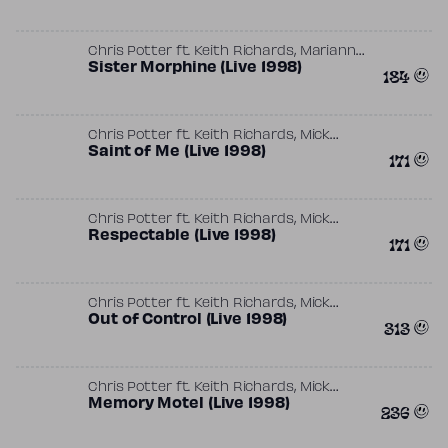
,
Chris Potter
ft.
Keith Richards
Marianne
,
,
Faithfull
Sister Morphine (Live 1998)
Mick Jagger
The Glimmer Twins
184
,
Chris Potter
ft.
Keith Richards
Mick
,
Jagger
Saint of Me (Live 1998)
The Glimmer Twins
171
,
Chris Potter
ft.
Keith Richards
Mick
,
Jagger
Respectable (Live 1998)
The Glimmer Twins
171
,
Chris Potter
ft.
Keith Richards
Mick
,
Jagger
Out of Control (Live 1998)
The Glimmer Twins
313
,
Chris Potter
ft.
Keith Richards
Mick
,
Jagger
Memory Motel (Live 1998)
The Glimmer Twins
236