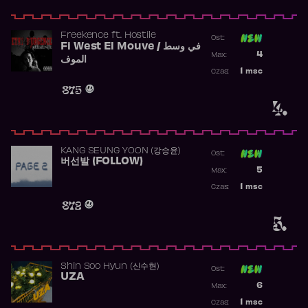
Freekence
ft.
Hostile
Ost:
Fi West El Mouve / في وسط
Poprzednia p
4
Max:
الموف
Najwyższa p
1
msc
Czas:
Obecność w 
875
4.
KANG SEUNG YOON (강승윤)
Ost:
버선발 (FOLLOW)
Poprzednia p
5
Max:
Najwyższa p
1
msc
Czas:
Obecność w 
872
5.
Shin Soo Hyun (신수현)
Ost:
UZA
Poprzednia p
6
Max:
Najwyższa p
1
msc
Czas: