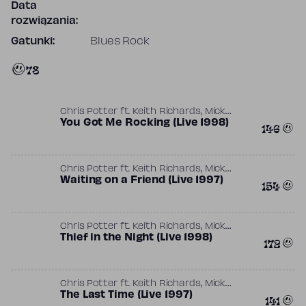
Data
rozwiązania:
Gatunki:
Blues Rock
78
,
Chris Potter
ft.
Keith Richards
Mick
,
Jagger
You Got Me Rocking (Live 1998)
The Glimmer Twins
146
,
Chris Potter
ft.
Keith Richards
Mick
,
Jagger
Waiting on a Friend (Live 1997)
The Glimmer Twins
154
,
Chris Potter
ft.
Keith Richards
Mick
,
,
Jagger
Thief in the Night (Live 1998)
Pierre de Beauport
The Glimmer
172
Twins
,
Chris Potter
ft.
Keith Richards
Mick
,
Jagger
The Last Time (Live 1997)
The Glimmer Twins
141