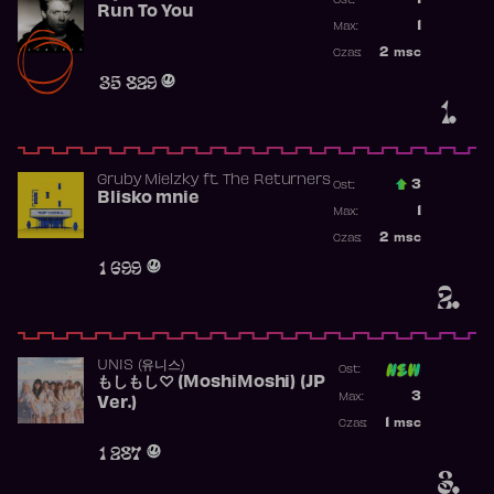
1
Ost.:
Run To You
Poprzednia p
1
Max:
Najwyższa po
2
msc
Czas:
Obecność w r
35 829
1.
Gruby Mielzky
ft.
The Returners
3
Ost.:
Blisko mnie
Poprzednia p
1
Max:
Najwyższa po
2
msc
Czas:
Obecność w r
1 699
2.
UNIS (유니스)
Ost:
もしもし♡ (MoshiMoshi) (JP
Poprzednia p
3
Max:
Ver.)
Najwyższa p
1
msc
Czas:
Obecność w 
1 287
3.