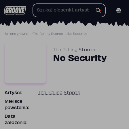
Przejdź
do
treści
Strona główna
The Rolling Stones
No Security
The Rolling Stones
No Security
Artyści:
The Rolling Stones
Miejsce
powstania:
Data
założenia: