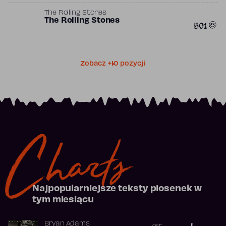
The Rolling Stones
The Rolling Stones
501
Zobacz +10 pozycji
Charts
Najpopularniejsze teksty piosenek w
tym miesiącu
Bryan Adams