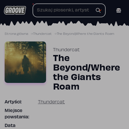
Przejdź
do
treści
Strona główna
Thundercat
The Beyond/Where the Giants Roam
Thundercat
The
Beyond/Where
the Giants
Roam
Artyści:
Thundercat
Miejsce
powstania:
Data