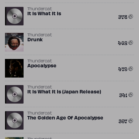
Thundercat
It Is What It Is
378
Thundercat
Drunk
462
Thundercat
Apocalypse
479
Thundercat
It Is What It Is (Japan Release)
341
Thundercat
The Golden Age Of Apocalypse
397