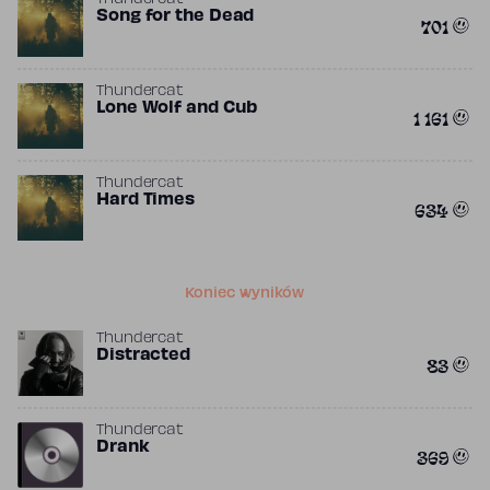
Thundercat
Song for the Dead
701
Thundercat
Lone Wolf and Cub
1 161
Thundercat
Hard Times
634
Koniec wyników
Thundercat
Distracted
83
Thundercat
Drank
369