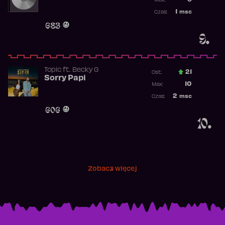
9
Max:
Najwyższa p
1
msc
Czas:
Obecność w 
683
9.
Topic
ft.
Becky G
21
Ost.:
Sorry Papi
Poprzednia p
10
Max:
Najwyższa po
2
msc
Czas:
Obecność w r
606
10.
Zobacz więcej