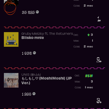
1
Max:
Najwyższa po
2
msc
Czas:
Obecność w r
35 825
1.
Gruby Mielzky
ft.
The Returners
3
Ost.:
Blisko mnie
Poprzednia p
1
Max:
Najwyższa po
2
msc
Czas:
Obecność w r
1 638
2.
UNIS (유니스)
Ost:
もしもし♡ (MoshiMoshi) (JP
Poprzednia p
3
Max:
Ver.)
Najwyższa p
1
msc
Czas:
Obecność w 
1 269
3.