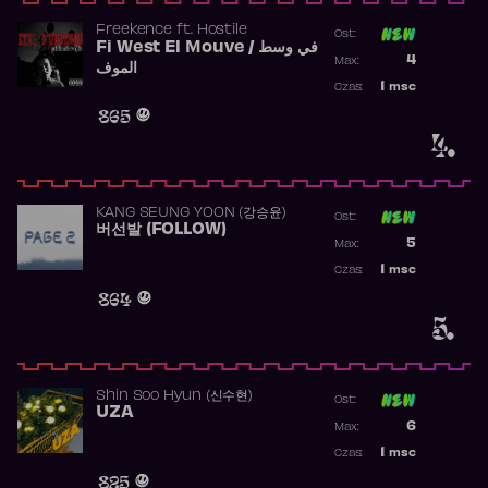
Freekence
ft.
Hostile
Ost:
Fi West El Mouve / في وسط
Poprzednia p
4
Max:
الموف
Najwyższa p
1
msc
Czas:
Obecność w 
865
4.
KANG SEUNG YOON (강승윤)
Ost:
버선발 (FOLLOW)
Poprzednia p
5
Max:
Najwyższa p
1
msc
Czas:
Obecność w 
864
5.
Shin Soo Hyun (신수현)
Ost:
UZA
Poprzednia p
6
Max:
Najwyższa p
1
msc
Czas:
Obecność w 
825