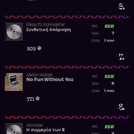
6.
Pikos
ft.
Solmeister
Ost:
Συνθετική Απάρνηση
Poprzednia p
7
Max:
Najwyższa p
1
msc
Czas:
Obecność w 
805
7.
​eAeon (이이언)
Ost:
No Fun Without You
Poprzednia p
8
Max:
Najwyższa p
1
msc
Czas:
Obecność w 
771
8.
Javaspa
Ost:
Η συμμορία των 11
Poprzednia p