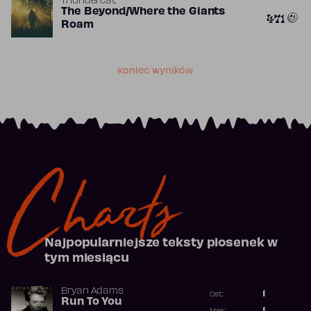
Thundercat
The Beyond/Where the Giants
471
Roam
Koniec wyników
Charts
Najpopularniejsze teksty piosenek w
tym miesiącu
Bryan Adams
1
Ost.:
Run To You
Poprzednia p