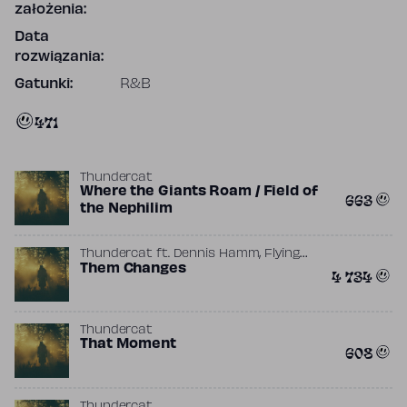
założenia:
Data
rozwiązania:
Gatunki:
R&B
471
Thundercat
Where the Giants Roam / Field of
663
the Nephilim
,
Thundercat
ft.
Dennis Hamm
Flying
,
Lotus
Them Changes
Kamasi Washington
4 734
Thundercat
That Moment
608