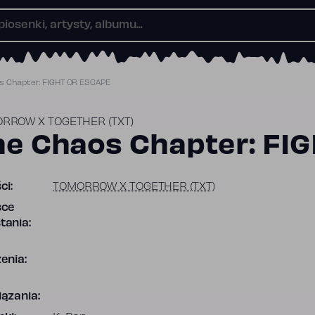
s Chapter: FIGHT OR ESCAPE
RROW X TOGETHER (TXT)
he Chaos Chapter: FI
ci:
TOMORROW X TOGETHER (TXT)
sce
tania:
enia:
ązania: