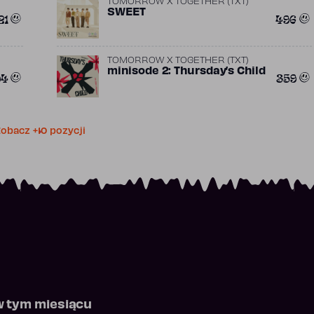
TOMORROW X TOGETHER (TXT)
SWEET
21
496
TOMORROW X TOGETHER (TXT)
minisode 2: Thursday’s Child
94
359
obacz +10 pozycji
w tym miesiącu