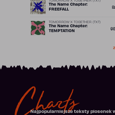
TOMORROW X TOGETHER (TXT)
The Name Chapter:
9
FREEFALL
TOMORROW X TOGETHER (TXT)
The Name Chapter:
6
TEMPTATION
Z
Charts
Najpopularniejsze teksty piosenek 