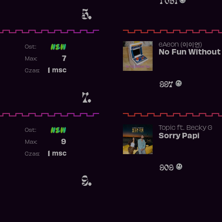
5.
​eAeon (이이언)
Ost:
No Fun Without
Poprzednia pozycja
7
Max:
Najwyższa pozycja
1
msc
Czas:
Obecność w rankingu
997
7.
Topic
ft.
Becky G
Ost:
Sorry Papi
Poprzednia pozycja
9
Max:
Najwyższa pozycja
1
msc
Czas:
Obecność w rankingu
909
9.