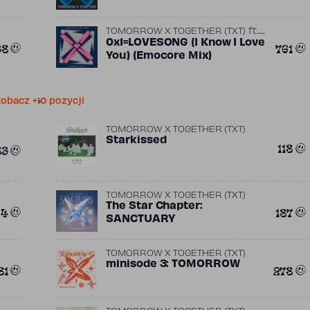
TOMORROW X TOGETHER (TXT)
ft.
Slow Rabbit
0x1=LOVESONG (I Know I Love
(prod.
Seori (서리)
)
38
761
You) (Emocore Mix)
obacz +10 pozycji
TOMORROW X TOGETHER (TXT)
Starkissed
118
83
TOMORROW X TOGETHER (TXT)
The Star Chapter:
64
187
SANCTUARY
TOMORROW X TOGETHER (TXT)
minisode 3: TOMORROW
81
278