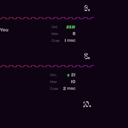
6.
Ost:
 You
Poprzednia pozycja
8
Max:
Najwyższa pozycja
1
msc
Czas:
Obecność w rankingu
8.
21
Ost.:
Poprzednia pozycja
10
Max:
Najwyższa pozycja
2
msc
Czas:
Obecność w rankingu
10.