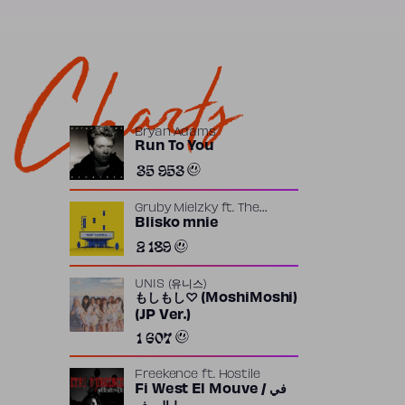
Charts
Bryan Adams
Run To You
35 953
Gruby Mielzky
ft.
The
Returners
Blisko mnie
2 189
UNIS (유니스)
もしもし♡ (MoshiMoshi)
(JP Ver.)
1 607
Freekence
ft.
Hostile
Fi West El Mouve / في