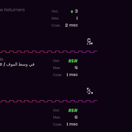
he Returners
3
Ost.:
Poprzednia pozycja
1
Max:
Najwyższa pozycja
2
msc
Czas:
Obecność w rankingu
2.
le
Ost:
Fi West El Mouve / في وسط الموف
Poprzednia pozycja
4
Max:
Najwyższa pozycja
1
msc
Czas:
Obecność w rankingu
4.
Ost:
Poprzednia pozycja
6
Max:
Najwyższa pozycja
1
msc
Czas:
Obecność w rankingu