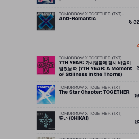
TOMORROW X TOGETHER (TXT)
,
ft.
Anti-Romantic
Alex Hope
Slow Rabbit
4 0
Z
TOMORROW X TOGETHER (TXT)
7TH YEAR: 가시덤불에 잠시 바람이
멈췄을 때 (7TH YEAR: A Moment
of Stillness in the Thorns)
TOMORROW X TOGETHER (TXT)
The Star Chapter: TOGETHER
1
TOMORROW X TOGETHER (TXT)
誓い (CHIKAI)
2