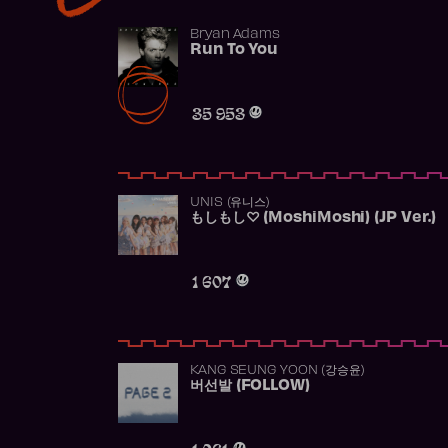
Bryan Adams
Run To You
35 953
UNIS (유니스)
もしもし♡ (MoshiMoshi) (JP Ver.)
1 607
KANG SEUNG YOON (강승윤)
버선발 (FOLLOW)
1 061