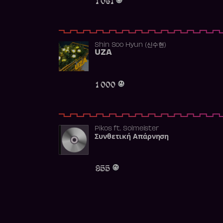
Shin Soo Hyun (신수현)
UZA
1 000
Pikos
ft.
Solmeister
Συνθετική Απάρνηση
955