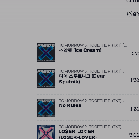
Gatun
6
TOMORROW X TOGETHER (TXT)
ft.
Jacob Attwooll
소악행 (Ice Cream)
1 7
TOMORROW X TOGETHER (TXT)
,
ft.
디어 스푸트니크 (Dear
EL CAPITXN
HUENING KAI
1 7
(TXT)
Sputnik)
TOMORROW X TOGETHER (TXT)
ft.
No Rules
Ollipop
1 3
TOMORROW X TOGETHER (TXT)
ft.
LO$ER=LO♡ER
Slow Rabbit
7 6
(LOSER=LOVER)