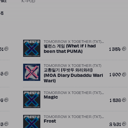
ki:
K-Pop
48
TOMORROW X TOGETHER (TXT)
,
ft.
밸런스 게임 (What if I had
Ebenezer
Magnus
51
1 384
been that PUMA)
TOMORROW X TOGETHER (TXT)
교환일기 (두밧두 와리와리)
45
1 600
(MOA Diary Dubaddu Wari
Wari)
TOMORROW X TOGETHER (TXT)
,
ft.
Magic
Aaron Hibell
The Six (UK)
66
1 839
TOMORROW X TOGETHER (TXT)
ft.
Frost
Jacob Manson
63
2 431