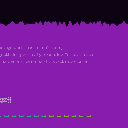
aczego warto nas polubić? Mamy
jdokładniejsze teksty piosenek w Polsce, a nasze
umaczenia stoją na bardzo wysokim poziomie.
y
z
#