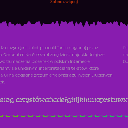
Zobacz więcej
ź o czym jest tekst piosenki Taste nagranej przez
Dl
a Carpenter. Na Groove.pl znajdziesz najdokładniejsze
na
wo tłumaczenia piosenek w polskim Internecie.
tł
iamy się unikalnymi interpretacjami tekstów, które
ą Ci na dokładne zrozumienie przekazu Twoich ulubionych
ek.
alog artystów
a
b
c
d
e
f
g
h
i
j
k
l
m
n
o
p
r
s
t
u
w
x