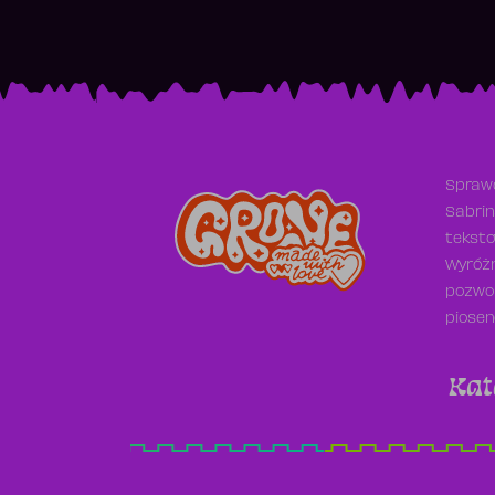
Sprawd
Sabrin
teksto
Wyróżn
pozwol
piosen
Kat