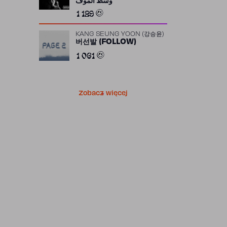
وسط الموف
1 129
KANG SEUNG YOON (강승윤)
버선발 (FOLLOW)
1 061
Zobacz więcej