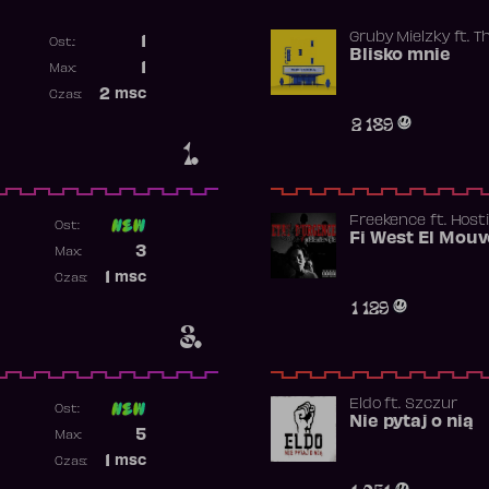
Gruby Mielzky
ft.
T
1
Ost.:
Blisko mnie
Poprzednia pozycja
1
Max:
Najwyższa pozycja
2
msc
Czas:
Obecność w rankingu
2 189
1.
Freekence
ft.
Hosti
Ost:
Poprzednia pozycja
3
Max:
Najwyższa pozycja
1
msc
Czas:
Obecność w rankingu
1 129
3.
Eldo
ft.
Szczur
Ost:
Nie pytaj o nią
Poprzednia pozycja
5
Max:
Najwyższa pozycja
1
msc
Czas:
Obecność w rankingu
1 051