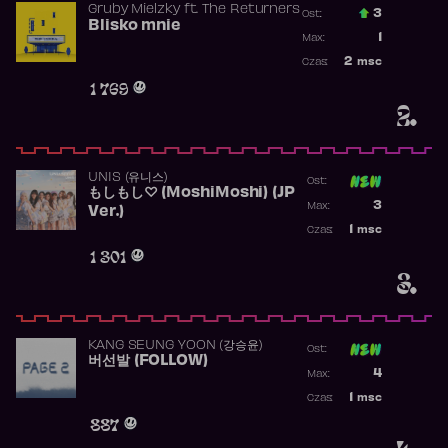
Gruby Mielzky
ft.
The Returners
3
Ost.:
Blisko mnie
Poprzednia p
1
Max:
Najwyższa po
2
msc
Czas:
Obecność w r
1 769
2.
UNIS (유니스)
Ost:
もしもし♡ (MoshiMoshi) (JP
Poprzednia p
3
Max:
Ver.)
Najwyższa p
1
msc
Czas:
Obecność w 
1 301
3.
KANG SEUNG YOON (강승윤)
Ost:
버선발 (FOLLOW)
Poprzednia p
4
Max:
Najwyższa p
1
msc
Czas:
Obecność w 
887