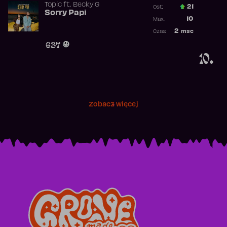
Topic
ft.
Becky G
21
Ost.:
Sorry Papi
Poprzednia p
10
Max:
Najwyższa po
2
msc
Czas:
Obecność w r
637
10.
Zobacz więcej