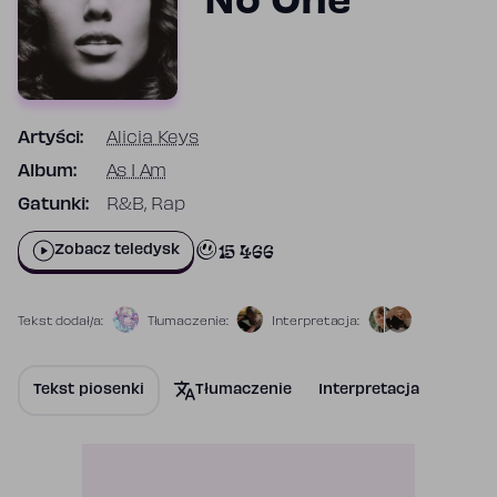
No One
Artyści:
Alicia Keys
Album:
As I Am
Gatunki:
R&B, Rap
15 466
Zobacz teledysk
Tekst dodał/a:
Tłumaczenie:
Interpretacja:
Tekst piosenki
Tłumaczenie
Interpretacja