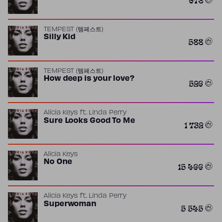
TEMPEST (템페스트)
Silly Kid
588
TEMPEST (템페스트)
How deep is your love?
526
Alicia Keys
ft.
Linda Perry
Sure Looks Good To Me
1 732
Alicia Keys
No One
15 466
Alicia Keys
ft.
Linda Perry
Superwoman
5 545