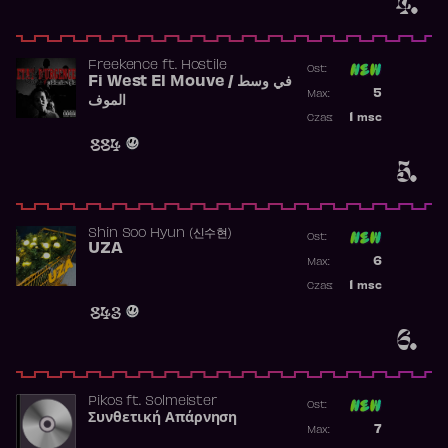
4.
Freekence
ft.
Hostile
Ost:
Fi West El Mouve / في وسط
Poprzednia p
5
Max:
الموف
Najwyższa p
1
msc
Czas:
Obecność w 
884
5.
Shin Soo Hyun (신수현)
Ost:
UZA
Poprzednia p
6
Max:
Najwyższa p
1
msc
Czas:
Obecność w 
843
6.
Pikos
ft.
Solmeister
Ost:
Συνθετική Απάρνηση
Poprzednia p
7
Max:
Najwyższa p