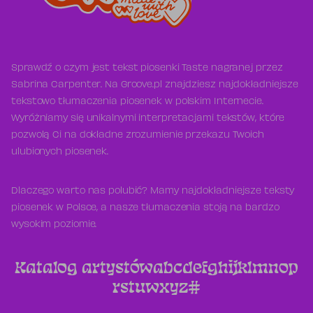
Sprawdź o czym jest tekst piosenki Taste nagranej przez
Sabrina Carpenter. Na Groove.pl znajdziesz najdokładniejsze
tekstowo tłumaczenia piosenek w polskim Internecie.
Wyróżniamy się unikalnymi interpretacjami tekstów, które
pozwolą Ci na dokładne zrozumienie przekazu Twoich
ulubionych piosenek.
Dlaczego warto nas polubić? Mamy najdokładniejsze teksty
piosenek w Polsce, a nasze tłumaczenia stoją na bardzo
wysokim poziomie.
Katalog artystów
a
b
c
d
e
f
g
h
i
j
k
l
m
n
o
p
r
s
t
u
w
x
y
z
#