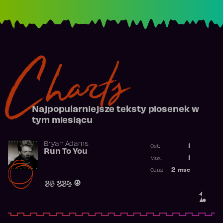
Charts
Najpopularniejsze teksty piosenek w
tym miesiącu
Bryan Adams
1
Ost.:
Run To You
Poprzednia p
1
Max:
Najwyższa po
2
msc
Czas:
Obecność w r
35 834
1.