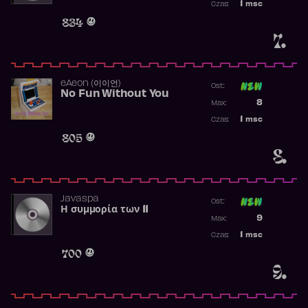
1
msc
Czas:
Obecność w 
834
7.
​eAeon (이이언)
Ost:
No Fun Without You
Poprzednia p
8
Max:
Najwyższa p
1
msc
Czas:
Obecność w 
805
8.
Javaspa
Ost:
Η συμμορία των 11
Poprzednia p
9
Max:
Najwyższa p
1
msc
Czas:
Obecność w 
700
9.