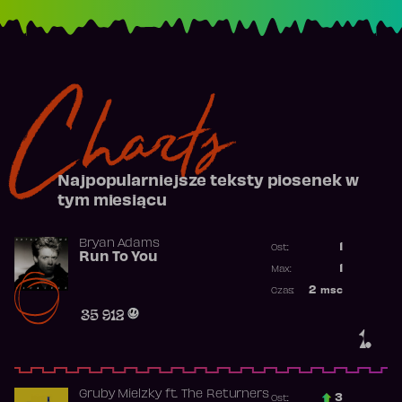
Charts
Najpopularniejsze teksty piosenek w
tym miesiącu
Bryan Adams
1
Ost.:
Run To You
Poprzednia p
1
Max:
Najwyższa po
2
msc
Czas:
Obecność w r
35 912
1.
Gruby Mielzky
ft.
The Returners
3
Ost.: