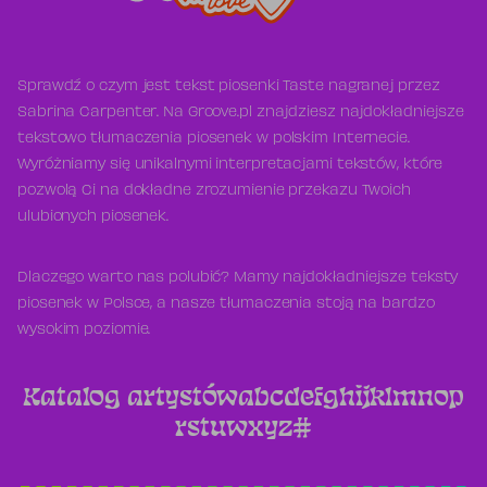
Sprawdź o czym jest tekst piosenki Taste nagranej przez
Sabrina Carpenter. Na Groove.pl znajdziesz najdokładniejsze
tekstowo tłumaczenia piosenek w polskim Internecie.
Wyróżniamy się unikalnymi interpretacjami tekstów, które
pozwolą Ci na dokładne zrozumienie przekazu Twoich
ulubionych piosenek.
Dlaczego warto nas polubić? Mamy najdokładniejsze teksty
piosenek w Polsce, a nasze tłumaczenia stoją na bardzo
wysokim poziomie.
Katalog artystów
a
b
c
d
e
f
g
h
i
j
k
l
m
n
o
p
r
s
t
u
w
x
y
z
#