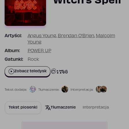
Witch’s Spell
Artyści:
Angus Young
,
Brendan O'Brien
,
Malcolm
Young
Album:
POWER UP
Gatunki:
Rock
1 749
Zobacz teledysk
Tekst dodał/a:
Tłumaczenie:
Interpretacja:
Tekst piosenki
Tłumaczenie
Interpretacja