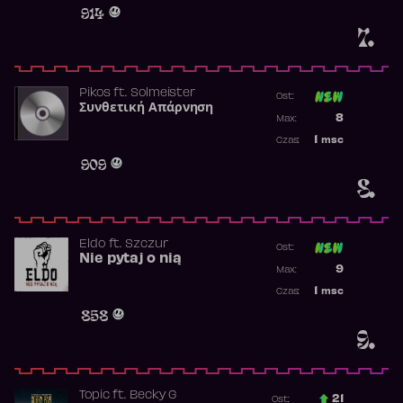
Obecność w 
914
7.
Pikos
ft.
Solmeister
Ost:
Συνθετική Απάρνηση
Poprzednia p
8
Max:
Najwyższa p
1
msc
Czas:
Obecność w 
909
8.
Eldo
ft.
Szczur
Ost:
Nie pytaj o nią
Poprzednia p
9
Max:
Najwyższa p
1
msc
Czas:
Obecność w 
858
9.
Topic
ft.
Becky G
21
Ost.: