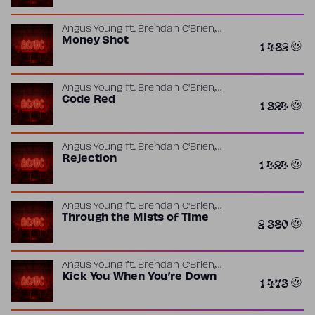
,
Angus Young
ft.
Brendan O'Brien
Malcolm Young
Money Shot
1 482
,
Angus Young
ft.
Brendan O'Brien
Malcolm Young
Code Red
1 324
,
Angus Young
ft.
Brendan O'Brien
Malcolm Young
Rejection
1 424
,
Angus Young
ft.
Brendan O'Brien
Malcolm Young
Through the Mists of Time
2 380
,
Angus Young
ft.
Brendan O'Brien
Malcolm Young
Kick You When You’re Down
1 473