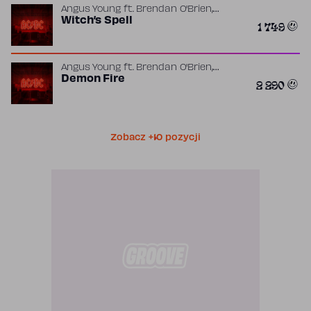
,
Angus Young
ft.
Brendan O'Brien
Malcolm Young
Witch’s Spell
1 749
,
Angus Young
ft.
Brendan O'Brien
Malcolm Young
Demon Fire
2 290
Zobacz +10 pozycji