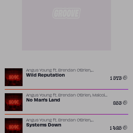
,
Angus Young
ft.
Brendan O'Brien
Malcolm Young
Wild Reputation
1 573
,
Angus Young
ft.
Brendan O'Brien
Malcolm
Young
No Man’s Land
953
,
Angus Young
ft.
Brendan O'Brien
Malcolm Young
Systems Down
1 425