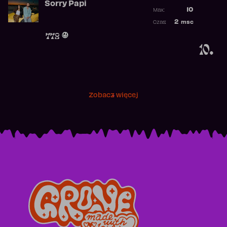
Sorry Papi
Poprzednia p
10
Max:
Najwyższa po
2
msc
Czas:
Obecność w r
772
10.
Zobacz więcej