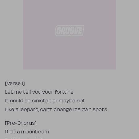
Tekst piosenki
[Verse 1]
Let me tell you your fortune
It could be sinister, or maybe not
Like a leopard, can’t change it’s own spots
[Pre-Chorus]
Ride a moonbeam