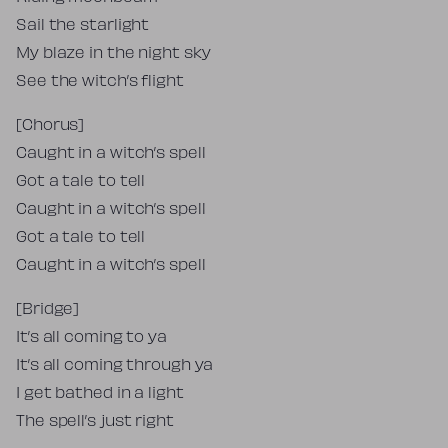
Sail the starlight
My blaze in the night sky
See the witch’s flight
[Chorus]
Caught in a witch’s spell
Got a tale to tell
Caught in a witch’s spell
Got a tale to tell
Caught in a witch’s spell
[Bridge]
It’s all coming to ya
It’s all coming through ya
I get bathed in a light
The spell’s just right