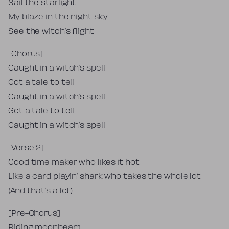
Sail the starlight
My blaze in the night sky
See the witch’s flight
[Chorus]
Caught in a witch’s spell
Got a tale to tell
Caught in a witch’s spell
Got a tale to tell
Caught in a witch’s spell
[Verse 2]
Good time maker who likes it hot
Like a card playin’ shark who takes the whole lot
(And that’s a lot)
[Pre-Chorus]
Riding moonbeam