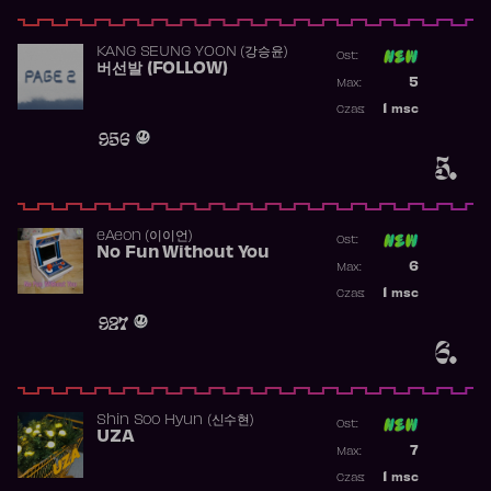
KANG SEUNG YOON (강승윤)
Ost:
버선발 (FOLLOW)
Poprzednia p
5
Max:
Najwyższa p
1
msc
Czas:
Obecność w 
956
5.
​eAeon (이이언)
Ost:
No Fun Without You
Poprzednia p
6
Max:
Najwyższa p
1
msc
Czas:
Obecność w 
927
6.
Shin Soo Hyun (신수현)
Ost:
UZA
Poprzednia p
7
Max:
Najwyższa p
1
msc
Czas: