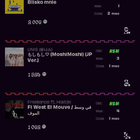
Blisko mnie
Poprzednia p
1
Max:
Najwyższa po
2
msc
Czas:
Obecność w r
2 006
2.
UNIS (유니스)
Ost:
もしもし♡ (MoshiMoshi) (JP
Poprzednia p
3
Max:
Ver.)
Najwyższa p
1
msc
Czas:
Obecność w 
1 524
3.
Freekence
ft.
Hostile
Ost:
Fi West El Mouve / في وسط
Poprzednia p
4
Max:
الموف
Najwyższa p
1
msc
Czas:
Obecność w 
1 062
4.