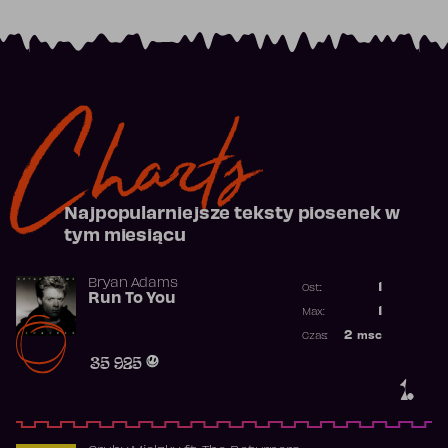
Charts
Najpopularniejsze teksty piosenek w
tym miesiącu
Bryan Adams
1
Ost.:
Run To You
Poprzednia p
1
Max:
Najwyższa po
2
msc
Czas:
Obecność w r
35 925
1.