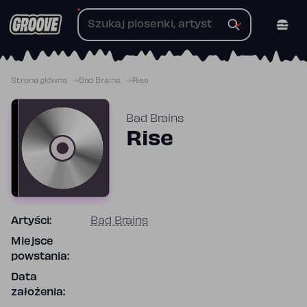
Przejdź
do
treści
Strona główna
Bad Brains
Rise
Bad Brains
Rise
Artyści:
Bad Brains
Miejsce
powstania:
Data
założenia: