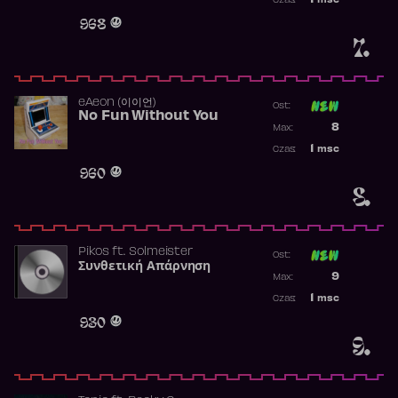
1
msc
Czas:
Obecność w 
968
7.
​eAeon (이이언)
Ost:
No Fun Without You
Poprzednia p
8
Max:
Najwyższa p
1
msc
Czas:
Obecność w 
960
8.
Pikos
ft.
Solmeister
Ost:
Συνθετική Απάρνηση
Poprzednia p
9
Max:
Najwyższa p
1
msc
Czas:
Obecność w 
930
9.