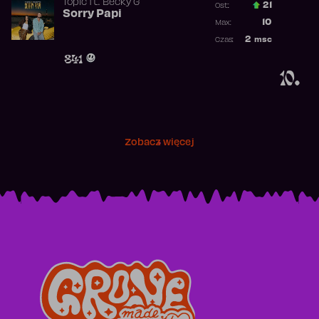
Topic
ft.
Becky G
21
Ost.:
Sorry Papi
Poprzednia p
10
Max:
Najwyższa po
2
msc
Czas:
Obecność w r
841
10.
Zobacz więcej