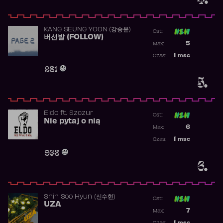
KANG SEUNG YOON (강승윤)
Ost:
버선발 (FOLLOW)
Poprzednia p
5
Max:
Najwyższa p
1
msc
Czas:
Obecność w 
981
5.
Eldo
ft.
Szczur
Ost:
Nie pytaj o nią
Poprzednia p
6
Max:
Najwyższa p
1
msc
Czas:
Obecność w 
968
6.
Shin Soo Hyun (신수현)
Ost:
UZA
Poprzednia p
7
Max:
Najwyższa p