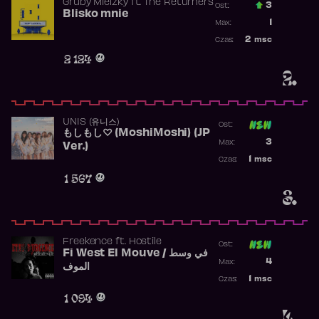
Gruby Mielzky
ft.
The Returners
3
Ost.:
Blisko mnie
Poprzednia p
1
Max:
Najwyższa po
2
msc
Czas:
Obecność w r
2 124
2.
UNIS (유니스)
Ost:
もしもし♡ (MoshiMoshi) (JP
Poprzednia p
3
Max:
Ver.)
Najwyższa p
1
msc
Czas:
Obecność w 
1 567
3.
Freekence
ft.
Hostile
Ost:
Fi West El Mouve / في وسط
Poprzednia p
4
Max:
الموف
Najwyższa p
1
msc
Czas:
Obecność w 
1 094
4.