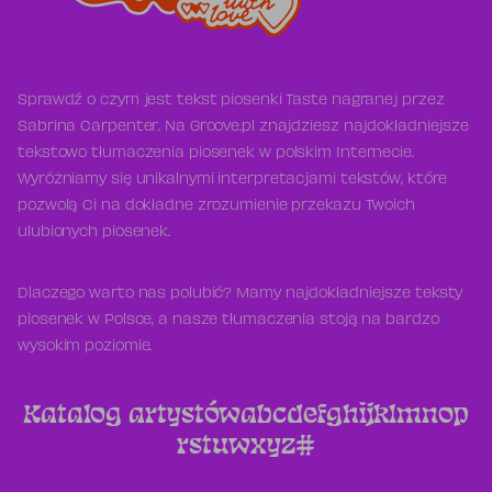
Sprawdź o czym jest tekst piosenki Taste nagranej przez
Sabrina Carpenter. Na Groove.pl znajdziesz najdokładniejsze
tekstowo tłumaczenia piosenek w polskim Internecie.
Wyróżniamy się unikalnymi interpretacjami tekstów, które
pozwolą Ci na dokładne zrozumienie przekazu Twoich
ulubionych piosenek.
Dlaczego warto nas polubić? Mamy najdokładniejsze teksty
piosenek w Polsce, a nasze tłumaczenia stoją na bardzo
wysokim poziomie.
Katalog artystów
a
b
c
d
e
f
g
h
i
j
k
l
m
n
o
p
r
s
t
u
w
x
y
z
#