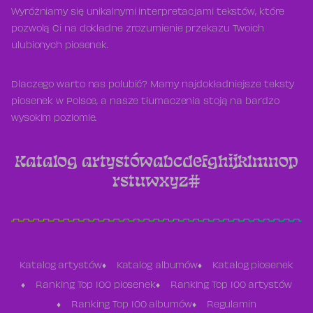
Wyróżniamy się unikalnymi interpretacjami tekstów, które
pozwolą Ci na dokładne zrozumienie przekazu Twoich
ulubionych piosenek.
Dlaczego warto nas polubić? Mamy najdokładniejsze teksty
piosenek w Polsce, a nasze tłumaczenia stoją na bardzo
wysokim poziomie.
Katalog artystów
a
b
c
d
e
f
g
h
i
j
k
l
m
n
o
p
r
s
t
u
w
x
y
z
#
Katalog artystów
Katalog albumów
Katalog piosenek
Ranking Top 100 piosenek
Ranking Top 100 artystów
Ranking Top 100 albumów
Regulamin