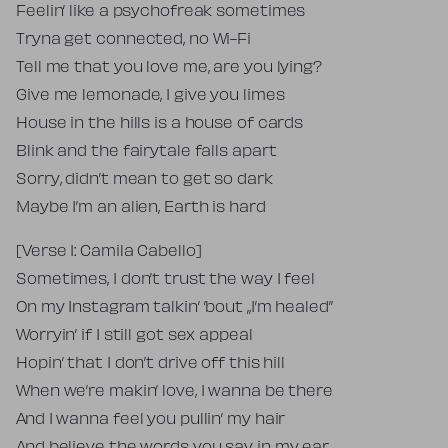
Feelin’ like a psychofreak sometimes
Tryna get connected, no Wi-Fi
Tell me that you love me, are you lying?
Give me lemonade, I give you limes
House in the hills is a house of cards
Blink and the fairytale falls apart
Sorry, didn’t mean to get so dark
Maybe I’m an alien, Earth is hard
[Verse 1: Camila Cabello]
Sometimes, I don’t trust the way I feel
On my Instagram talkin’ ’bout „I’m healed”
Worryin’ if I still got sex appeal
Hopin’ that I don’t drive off this hill
When we’re makin’ love, I wanna be there
And I wanna feel you pullin’ my hair