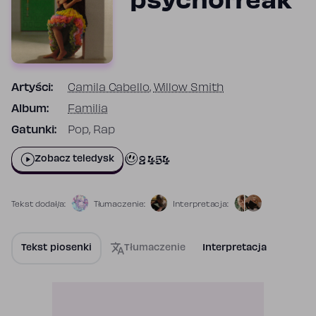
psychofreak
Artyści:
Camila Cabello
,
Willow Smith
Album:
Familia
Gatunki:
Pop, Rap
2 454
Zobacz teledysk
Tekst dodał/a:
Tłumaczenie:
Interpretacja:
Tekst piosenki
Tłumaczenie
Interpretacja