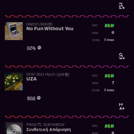
5.
​eAeon (이이언)
Ost:
No Fun Without You
Poprzednia p
6
Max:
Najwyższa p
1
msc
Czas:
Obecność w 
904
6.
Shin Soo Hyun (신수현)
Ost:
UZA
Poprzednia p
7
Max:
Najwyższa p
1
msc
Czas:
Obecność w 
892
7.
Pikos
ft.
Solmeister
Ost:
Συνθετική Απάρνηση
Poprzednia p
8
Max: