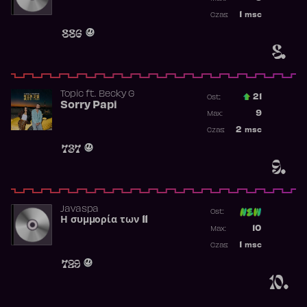
Najwyższa p
1
msc
Czas:
Obecność w 
886
8.
Topic
ft.
Becky G
21
Ost.:
Sorry Papi
Poprzednia p
9
Max:
Najwyższa po
2
msc
Czas:
Obecność w r
737
9.
Javaspa
Ost:
Η συμμορία των 11
Poprzednia p
10
Max:
Najwyższa p
1
msc
Czas:
Obecność w 
729
10.