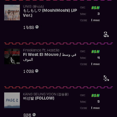
UNIS (유니스)
Ost:
もしもし♡ (MoshiMoshi) (JP
Poprzednia p
3
Max:
Ver.)
Najwyższa p
1
msc
Czas:
Obecność w 
1 489
3.
Freekence
ft.
Hostile
Ost:
Fi West El Mouve / في وسط
Poprzednia p
4
Max:
الموف
Najwyższa p
1
msc
Czas:
Obecność w 
1 032
4.
KANG SEUNG YOON (강승윤)
Ost:
버선발 (FOLLOW)
Poprzednia p
5
Max:
Najwyższa p
1
msc
Czas:
Obecność w 
938