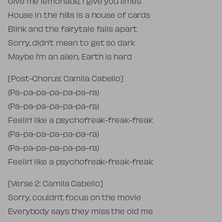
Give me lemonade, I give you limes
House in the hills is a house of cards
Blink and the fairytale falls apart
Sorry, didn’t mean to get so dark
Maybe I’m an alien, Earth is hard
[Post-Chorus: Camila Cabello]
(Pa-pa-pa-pa-pa-pa-ra)
(Pa-pa-pa-pa-pa-pa-ra)
Feelin’ like a psychofreak-freak-freak
(Pa-pa-pa-pa-pa-pa-ra)
(Pa-pa-pa-pa-pa-pa-ra)
Feelin’ like a psychofreak-freak-freak
[Verse 2: Camila Cabello]
Sorry, couldn’t focus on the movie
Everybody says they miss the old me