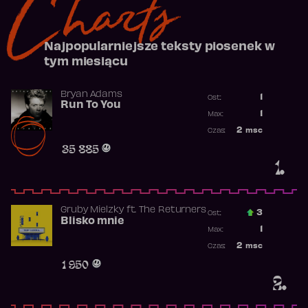
Charts
Najpopularniejsze teksty piosenek w
tym miesiącu
Bryan Adams
1
Ost.:
Run To You
Poprzednia p
1
Max:
Najwyższa po
2
msc
Czas:
Obecność w r
35 885
1.
Gruby Mielzky
ft.
The Returners
3
Ost.:
Blisko mnie
Poprzednia p
1
Max:
Najwyższa po
2
msc
Czas:
Obecność w r
1 950
2.