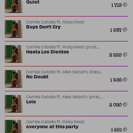
Harris
Quiet
1 713
Camila Cabello
ft.
Ricky Reed
Boys Don’t Cry
1 687
Camila Cabello
ft.
Ricky Reed
(prod.
Maria Becerra
Hasta Los Dientes
)
2 935
,
Camila Cabello
ft.
Mike Sabath
Ricky
Reed
No Doubt
1 499
Camila Cabello
ft.
Mike Sabath
(prod.
Yotuel
Lola
)
2 020
Camila Cabello
ft.
Ricky Reed
everyone at this party
1 651