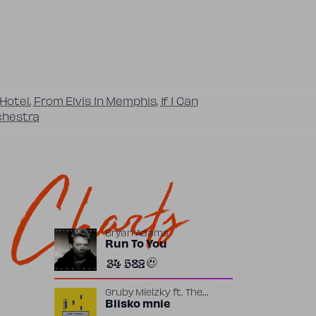
 Hotel
,
From Elvis In Memphis
,
If I Can
chestra
Charts
Bryan Adams
Run To You
34 582
Gruby Mielzky
ft.
The
Returners
Blisko mnie