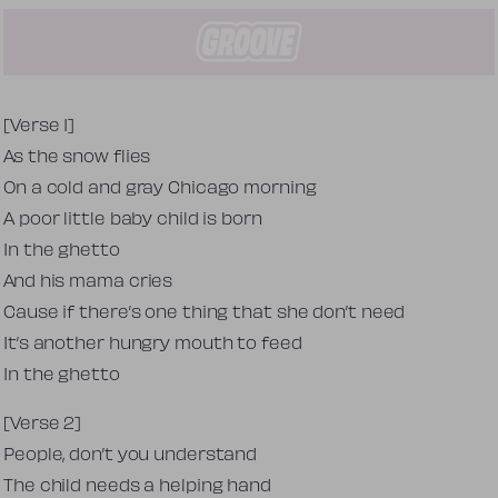
Tekst piosenki
[Verse 1]
As the snow flies
On a cold and gray Chicago morning
A poor little baby child is born
In the ghetto
And his mama cries
Cause if there’s one thing that she don’t need
It’s another hungry mouth to feed
In the ghetto
[Verse 2]
People, don’t you understand
The child needs a helping hand