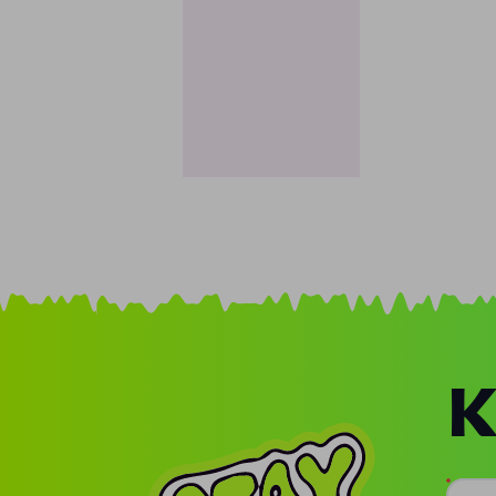
K
Doda