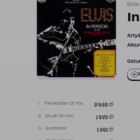
Elvis
I
Artyś
Albu
Gatun
Z
3 453
1.
The Wonder Of You
1 479
2.
Stuck On You
1 561
3.
Surrender