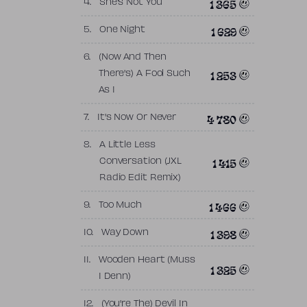
1 365
4.
She's Not You
1 629
5.
One Night
6.
(Now And Then
1 253
There's) A Fool Such
As I
4 780
7.
It's Now Or Never
8.
A Little Less
1 415
Conversation (JXL
Radio Edit Remix)
1 466
9.
Too Much
1 398
10.
Way Down
11.
Wooden Heart (Muss
1 325
I Denn)
12.
(You're The) Devil In