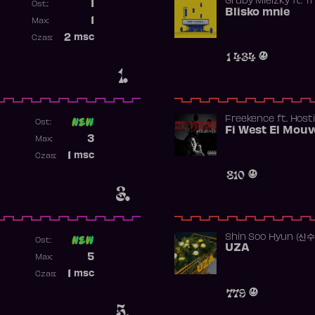
Gruby Mielzky
ft.
T
1
Ost.:
Blisko mnie
Poprzednia pozycja
1
Max:
Najwyższa pozycja
2
msc
Czas:
Obecność w rankingu
1 434
1.
Freekence
ft.
Hosti
Ost:
Poprzednia pozycja
3
Max:
Najwyższa pozycja
1
msc
Czas:
Obecność w rankingu
810
3.
Shin Soo Hyun (신
Ost:
UZA
Poprzednia pozycja
5
Max:
Najwyższa pozycja
1
msc
Czas:
Obecność w rankingu
779
5.