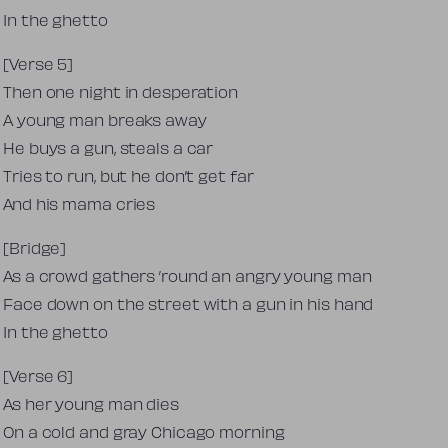
In the ghetto
[Verse 5]
Then one night in desperation
A young man breaks away
He buys a gun, steals a car
Tries to run, but he don’t get far
And his mama cries
[Bridge]
As a crowd gathers ’round an angry young man
Face down on the street with a gun in his hand
In the ghetto
[Verse 6]
As her young man dies
On a cold and gray Chicago morning