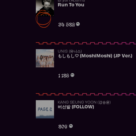
Bryan Adams
Run To You
34 582
UNIS (유니스)
もしもし♡ (MoshiMoshi) (JP Ver.)
1 189
KANG SEUNG YOON (강승윤)
버선발 (FOLLOW)
806