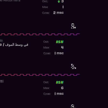
he Returners
3
Ost.:
Poprzednia pozycja
1
Max:
Najwyższa pozycja
2
msc
Czas:
Obecność w rankingu
2.
le
Ost:
Fi West El Mouve / في وسط الموف
Poprzednia pozycja
4
Max:
Najwyższa pozycja
1
msc
Czas:
Obecność w rankingu
4.
수현)
Ost:
Poprzednia pozycja
6
Max:
Najwyższa pozycja
1
msc
Czas:
Obecność w rankingu
6.