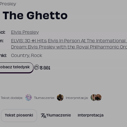
 Presley
n The Ghetto
ci:
Elvis Presley
m:
ELV1S: 30 #1 Hits
,
Elvis In Person At The International
Dream: Elvis Presley with the Royal Philharmonic Or
ki:
Country, Rock
8 991
obacz teledysk
Tekst dodał/a:
Tłumaczenie:
Interpretacja:
Tekst piosenki
Tłumaczenie
Interpretacja