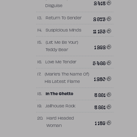
2 418
Disguise
2 973
13.
Return To Sender
11 153
14.
Suspicious Minds
15.
(Let Me Be Your)
1 262
Teddy Bear
5 499
16.
Love Me Tender
17.
(Marie's The Name Of)
1 280
His Latest Flame
8 991
18.
In The Ghetto
8 991
19.
Jailhouse Rock
20.
Hard Headed
1 186
Woman