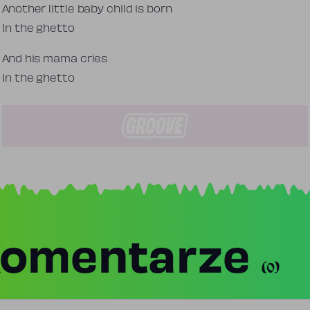
Another little baby child is born
In the ghetto
And his mama cries
In the ghetto
omentarze
(0)
j komentarz