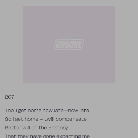
Tekst piosenki
207
Tho’ I get home how late—how late
So I get home – ’twill compensate
Better will be the Ecstasy
That they have done expecting me