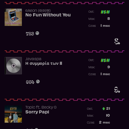
​eAeon (이이언)
Ost:
No Fun Without You
Poprzednia p
8
Max:
Najwyższa p
1
msc
Czas:
Obecność w 
793
8.
Javaspa
Ost:
Η συμμορία των 11
Poprzednia p
9
Max:
Najwyższa p
1
msc
Czas:
Obecność w 
694
9.
Topic
ft.
Becky G
21
Ost.:
Sorry Papi
Poprzednia p
10
Max:
Najwyższa po
2
msc
Czas:
Obecność w r