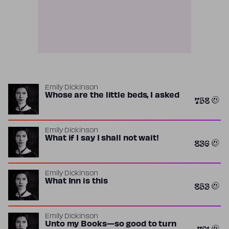
Emily Dickinson
Whose are the little beds, I asked
758
Emily Dickinson
What if I say I shall not wait!
836
Emily Dickinson
What Inn is this
853
Emily Dickinson
Unto my Books—so good to turn
721