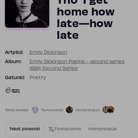
Tho' I get
home how
late—how
late
Artyści:
Emily Dickinson
Album:
Emily Dickinson Poems – second series
(1891)
,
Second Series
Gatunki:
Poetry
831
Tekst dodał/a:
Tłumaczenie:
Interpretacja:
Tekst piosenki
Tłumaczenie
Interpretacja