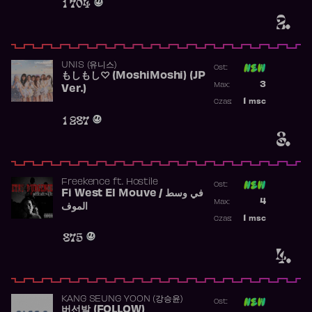
1 704
2.
UNIS (유니스)
Ost:
もしもし♡ (MoshiMoshi) (JP
Poprzednia p
3
Max:
Ver.)
Najwyższa p
1
msc
Czas:
Obecność w 
1 287
3.
Freekence
ft.
Hostile
Ost:
Fi West El Mouve / في وسط
Poprzednia p
4
Max:
الموف
Najwyższa p
1
msc
Czas:
Obecność w 
875
4.
KANG SEUNG YOON (강승윤)
Ost:
버선발 (FOLLOW)
Poprzednia p