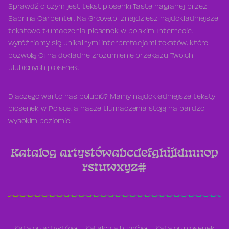
Sprawdź o czym jest tekst piosenki Taste nagranej przez
Sabrina Carpenter. Na Groove.pl znajdziesz najdokładniejsze
tekstowo tłumaczenia piosenek w polskim Internecie.
Wyróżniamy się unikalnymi interpretacjami tekstów, które
pozwolą Ci na dokładne zrozumienie przekazu Twoich
ulubionych piosenek.
Dlaczego warto nas polubić? Mamy najdokładniejsze teksty
piosenek w Polsce, a nasze tłumaczenia stoją na bardzo
wysokim poziomie.
Katalog artystów
a
b
c
d
e
f
g
h
i
j
k
l
m
n
o
p
r
s
t
u
w
x
y
z
#