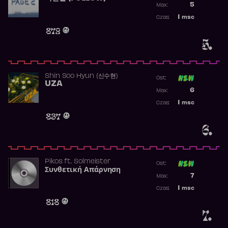
5
Max:
Najwyższa p
1
msc
Czas:
Obecność w 
872
5.
Shin Soo Hyun (신수현)
Ost:
UZA
Poprzednia p
6
Max:
Najwyższa p
1
msc
Czas:
Obecność w 
837
6.
Pikos
ft.
Solmeister
Ost:
Συνθετική Απάρνηση
Poprzednia p
7
Max:
Najwyższa p
1
msc
Czas:
Obecność w 
818
7.