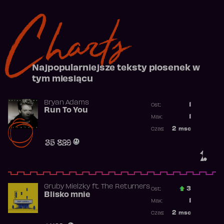
Charts
Najpopularniejsze teksty piosenek w
tym miesiącu
Bryan Adams
1
Ost.:
Run To You
Poprzednia p
1
Max:
Najwyższa po
2
msc
Czas:
Obecność w r
35 829
1.
Gruby Mielzky
ft.
The Returners
3
Ost.:
Blisko mnie
Poprzednia p
1
Max:
Najwyższa po
2
msc
Czas:
Obecność w r