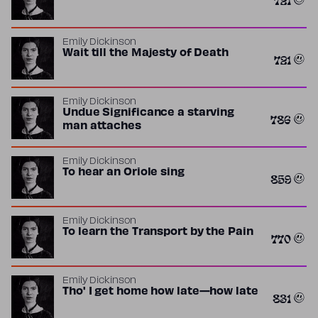
Emily Dickinson
Wait till the Majesty of Death
721
Emily Dickinson
Undue Significance a starving
786
man attaches
Emily Dickinson
To hear an Oriole sing
859
Emily Dickinson
To learn the Transport by the Pain
770
Emily Dickinson
Tho' I get home how late—how late
831