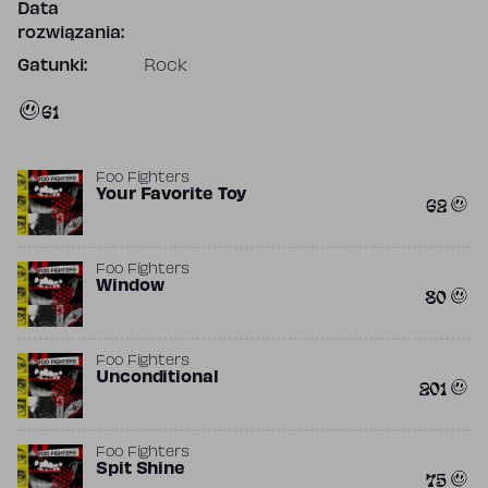
Data
rozwiązania:
Gatunki:
Rock
61
Foo Fighters
Your Favorite Toy
62
Foo Fighters
Window
80
Foo Fighters
Unconditional
201
Foo Fighters
Spit Shine
75