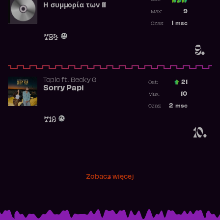
Η συμμορία των 11
Poprzednia p
9
Max:
Najwyższa p
1
msc
Czas:
Obecność w 
724
9.
Topic
ft.
Becky G
21
Ost.:
Sorry Papi
Poprzednia p
10
Max:
Najwyższa po
2
msc
Czas:
Obecność w r
719
10.
Zobacz więcej