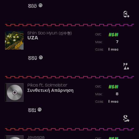
Obecność w 
895
6.
Shin Soo Hyun (신수현)
Ost:
UZA
Poprzednia p
7
Max:
Najwyższa p
1
msc
Czas:
Obecność w 
886
7.
Pikos
ft.
Solmeister
Ost:
Συνθετική Απάρνηση
Poprzednia p
8
Max:
Najwyższa p
1
msc
Czas:
Obecność w 
881
8.
Javaspa
Ost: