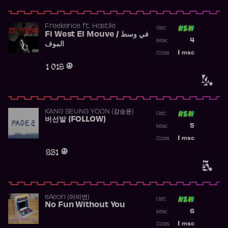
Freekence
ft.
Hostile
Ost:
Fi West El Mouve / في وسط
Poprzednia p
4
Max:
الموف
Najwyższa p
1
msc
Czas:
Obecność w 
1 019
4.
KANG SEUNG YOON (강승윤)
Ost:
버선발 (FOLLOW)
Poprzednia p
5
Max:
Najwyższa p
1
msc
Czas:
Obecność w 
931
5.
​eAeon (이이언)
Ost:
No Fun Without You
Poprzednia p
6
Max:
Najwyższa p
1
msc
Czas: