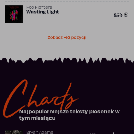
Foo Fighters
Wasting Light
824
Zobacz +10 pozycji
Charts
Najpopularniejsze teksty piosenek w
tym miesiącu
Bryan Adams