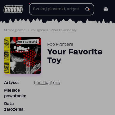
Przejdź
do
treści
Strona główna
Foo Fighters
Your Favorite Toy
Foo Fighters
Your Favorite
Toy
Artyści:
Foo Fighters
Miejsce
powstania:
Data
założenia: