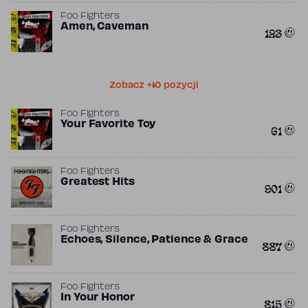
Foo Fighters
Amen, Caveman
123
Zobacz +10 pozycji
Foo Fighters
Your Favorite Toy
61
Foo Fighters
Greatest Hits
901
Foo Fighters
Echoes, Silence, Patience & Grace
887
Foo Fighters
In Your Honor
815