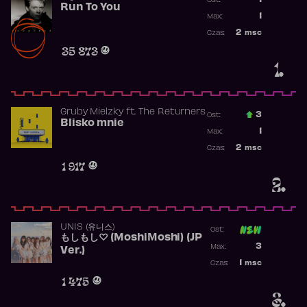
1
Ost.:
Run To You
Poprzednia p
1
Max:
Najwyższa po
2
msc
Czas:
Obecność w r
35 873
1.
Gruby Mielzky
ft.
The Returners
3
Ost.:
Blisko mnie
Poprzednia p
1
Max:
Najwyższa po
2
msc
Czas:
Obecność w r
1 917
2.
UNIS (유니스)
Ost:
もしもし♡ (MoshiMoshi) (JP
Poprzednia p
3
Max:
Ver.)
Najwyższa p
1
msc
Czas:
Obecność w 
1 475
3.