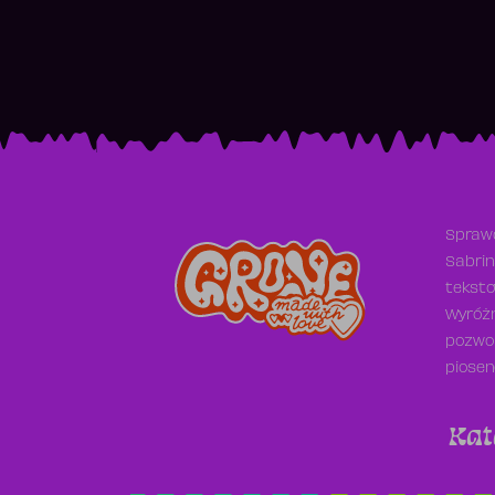
Sprawd
Sabrin
teksto
Wyróżn
pozwol
piosen
Kat