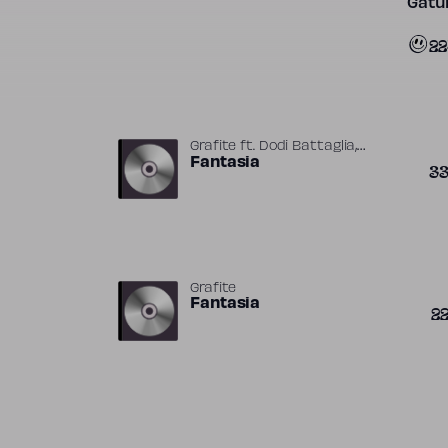
Gatun
2
,
Grafite
ft.
Dodi Battaglia
,
,
Paulinho Rezende
Fantasia
Paulo Debétio
3
,
Roby Facchinetti
Valerio Negrini
Grafite
Fantasia
2