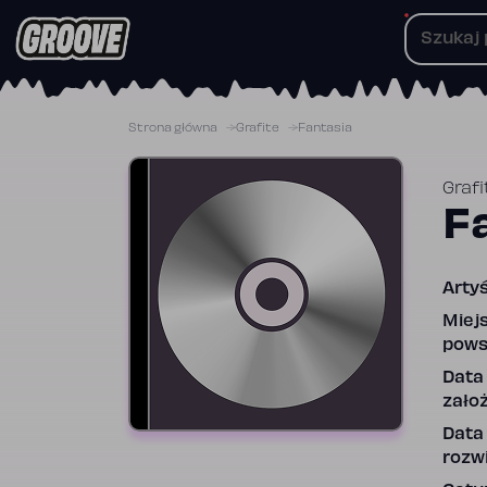
Przejdź
do
treści
Strona główna
Grafite
Fantasia
Grafi
F
Artyś
Miej
pows
Data
założ
Data
rozwi