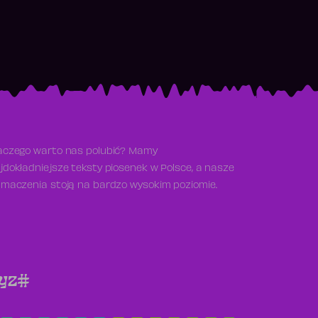
aczego warto nas polubić? Mamy
jdokładniejsze teksty piosenek w Polsce, a nasze
umaczenia stoją na bardzo wysokim poziomie.
y
z
#