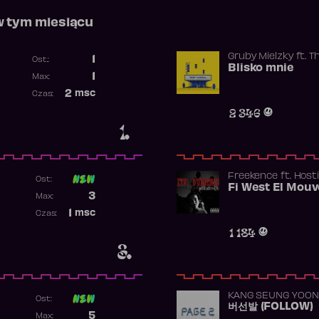
w tym miesiącu
Gruby Mielzky
ft.
T
1
Ost.:
Blisko mnie
Poprzednia pozycja
1
Max:
Najwyższa pozycja
2
msc
Czas:
Obecność w rankingu
2 346
1.
Freekence
ft.
Hosti
Ost:
Poprzednia pozycja
3
Max:
Najwyższa pozycja
1
msc
Czas:
Obecność w rankingu
1 184
3.
KANG SEUNG YOON
Ost:
버선발 (FOLLOW)
Poprzednia pozycja
5
Max: