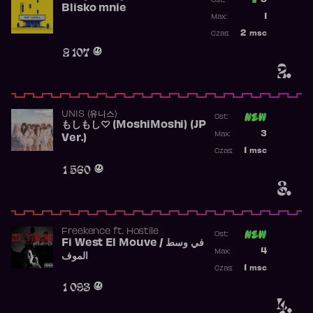
3
Ost.:
Blisko mnie
Poprzednia p
1
Max:
Najwyższa po
2
msc
Czas:
Obecność w r
2 107
2.
UNIS (유니스)
Ost:
もしもし♡ (MoshiMoshi) (JP
Poprzednia p
3
Max:
Ver.)
Najwyższa p
1
msc
Czas:
Obecność w 
1 560
3.
Freekence
ft.
Hostile
Ost:
Fi West El Mouve / في وسط
Poprzednia p
4
Max:
الموف
Najwyższa p
1
msc
Czas:
Obecność w 
1 093
4.