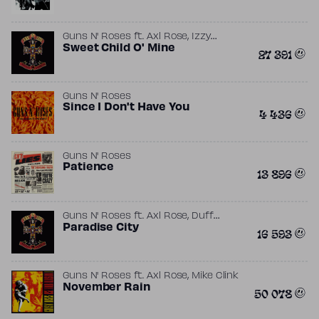
,
Guns N' Roses
ft.
Axl Rose
Izzy
,
,
Stradlin
Sweet Child O' Mine
Mike Clink
Slash
27 391
Guns N' Roses
Since I Don't Have You
4 436
Guns N' Roses
Patience
13 896
,
Guns N' Roses
ft.
Axl Rose
Duff
,
,
,
McKagan
Paradise City
Izzy Stradlin
Mike Clink
16 593
Slash
,
Guns N' Roses
ft.
Axl Rose
Mike Clink
November Rain
50 078