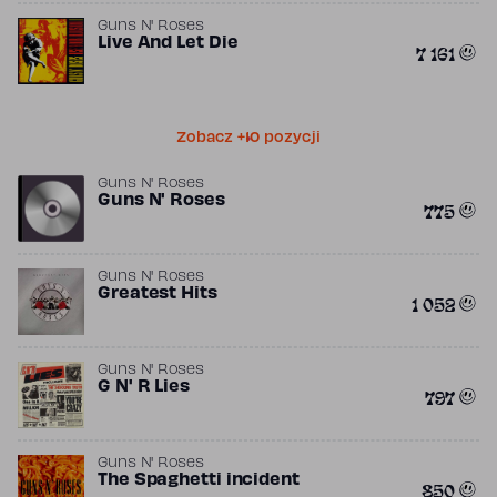
Guns N' Roses
Live And Let Die
7 161
Zobacz +10 pozycji
Guns N' Roses
Guns N' Roses
775
Guns N' Roses
Greatest Hits
1 052
Guns N' Roses
G N' R Lies
797
Guns N' Roses
The Spaghetti incident
850