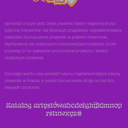
Sprawdź o czym jest tekst piosenki Taste nagranej przez
Sabrina Carpenter. Na Groove.pl znajdziesz najdokładniejsze
tekstowo tłumaczenia piosenek w polskim Internecie.
Wyróżniamy się unikalnymi interpretacjami tekstów, które
pozwolą Ci na dokładne zrozumienie przekazu Twoich
ulubionych piosenek.
Dlaczego warto nas polubić? Mamy najdokładniejsze teksty
piosenek w Polsce, a nasze tłumaczenia stoją na bardzo
wysokim poziomie.
Katalog artystów
a
b
c
d
e
f
g
h
i
j
k
l
m
n
o
p
r
s
t
u
w
x
y
z
#