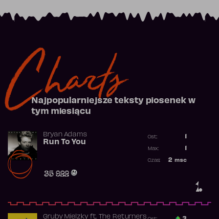
Charts
Najpopularniejsze teksty piosenek w
tym miesiącu
Bryan Adams
1
Ost.:
Run To You
Poprzednia p
1
Max:
Najwyższa po
2
msc
Czas:
Obecność w r
35 922
1.
Gruby Mielzky
ft.
The Returners