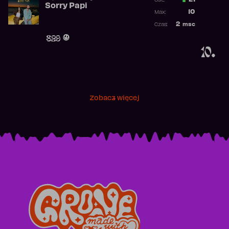
21
Ost.:
Sorry Papi
Poprzednia p
10
Max:
Najwyższa po
2
msc
Czas:
Obecność w r
829
10.
Zobacz więcej