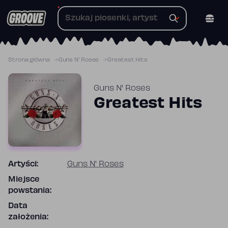
Przejdź
do
treści
Strona główna
Guns N' Roses
Greatest Hits
Guns N' Roses
Greatest Hits
Artyści:
Guns N' Roses
Miejsce
powstania:
Data
założenia: