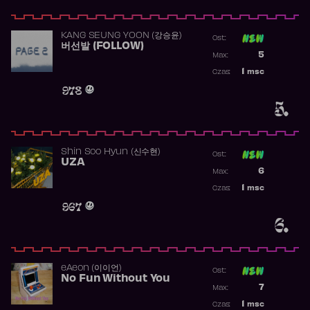
KANG SEUNG YOON (강승윤)
Ost:
버선발 (FOLLOW)
Poprzednia p
5
Max:
Najwyższa p
1
msc
Czas:
Obecność w 
978
5.
Shin Soo Hyun (신수현)
Ost:
UZA
Poprzednia p
6
Max:
Najwyższa p
1
msc
Czas:
Obecność w 
967
6.
​eAeon (이이언)
Ost:
No Fun Without You
Poprzednia p
7
Max:
Najwyższa p
1
msc
Czas: