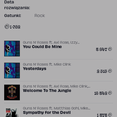
Data
rozwiązania:
Gatunki:
Rock
1 052
,
Guns N' Roses
ft.
Axl Rose
Izzy
,
Stradlin
You Could Be Mine
Mike Clink
8 947
Guns N' Roses
ft.
Mike Clink
Yesterdays
2 515
,
,
Guns N' Roses
ft.
Axl Rose
Mike Clink
Slash
Welcome To The Jungle
19 842
,
Guns N' Roses
ft.
Matthias Gohl
Mike
Clink
Sympathy for the Devil
1 878