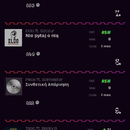
Obecność w 
953
7.
Eldo
ft.
Szczur
Ost:
Nie pytaj o nią
Poprzednia p
8
Max:
Najwyższa p
1
msc
Czas:
Obecność w 
946
8.
Pikos
ft.
Solmeister
Ost:
Συνθετική Απάρνηση
Poprzednia p
9
Max:
Najwyższa p
1
msc
Czas:
Obecność w 
922
9.
Topic
ft.
Becky G