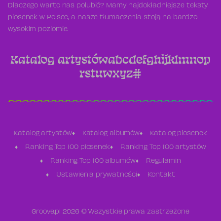
Dlaczego warto nas polubić? Mamy najdokładniejsze teksty
piosenek w Polsce, a nasze tłumaczenia stoją na bardzo
wysokim poziomie.
Katalog artystów
a
b
c
d
e
f
g
h
i
j
k
l
m
n
o
p
r
s
t
u
w
x
y
z
#
Katalog artystów
Katalog albumów
Katalog piosenek
Ranking Top 100 piosenek
Ranking Top 100 artystów
Ranking Top 100 albumów
Regulamin
Ustawienia prywatności
Kontakt
Groove.pl 2026 © Wszystkie prawa zastrzeżone