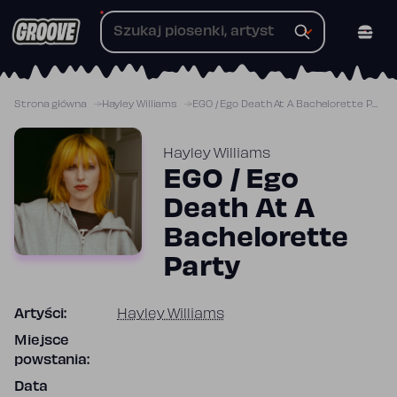
Przejdź
do
treści
Strona główna
Hayley Williams
EGO / Ego Death At A Bachelorette Party
Hayley Williams
EGO / Ego
Death At A
Bachelorette
Party
Artyści:
Hayley Williams
Miejsce
powstania:
Data