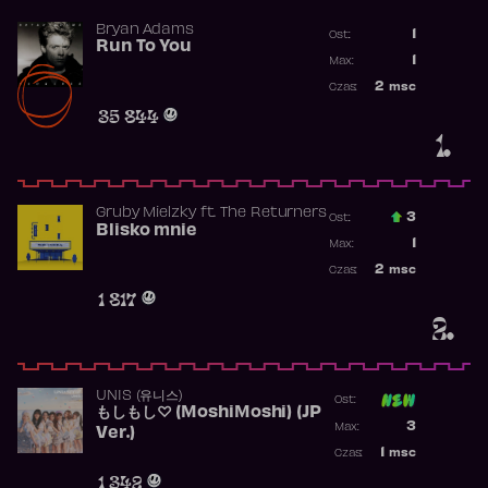
Bryan Adams
1
Ost.:
Run To You
Poprzednia p
1
Max:
Najwyższa po
2
msc
Czas:
Obecność w r
35 844
1.
Gruby Mielzky
ft.
The Returners
3
Ost.:
Blisko mnie
Poprzednia p
1
Max:
Najwyższa po
2
msc
Czas:
Obecność w r
1 817
2.
UNIS (유니스)
Ost:
もしもし♡ (MoshiMoshi) (JP
Poprzednia p
3
Max:
Ver.)
Najwyższa p
1
msc
Czas:
Obecność w 
1 342