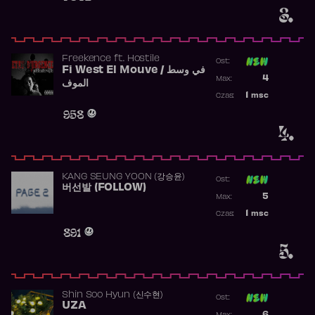
3.
Freekence
ft.
Hostile
Ost:
Fi West El Mouve / في وسط
Poprzednia p
4
Max:
الموف
Najwyższa p
1
msc
Czas:
Obecność w 
958
4.
KANG SEUNG YOON (강승윤)
Ost:
버선발 (FOLLOW)
Poprzednia p
5
Max:
Najwyższa p
1
msc
Czas:
Obecność w 
891
5.
Shin Soo Hyun (신수현)
Ost:
UZA
Poprzednia p