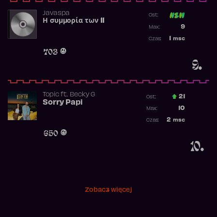
Javaspa
Ost:
Η συμμορία των 11
Poprzednia p
9
Max:
Najwyższa p
1
msc
Czas:
Obecność w 
703
9.
Topic
ft.
Becky G
21
Ost.:
Sorry Papi
Poprzednia p
10
Max:
Najwyższa po
2
msc
Czas:
Obecność w r
650
10.
Zobacz więcej