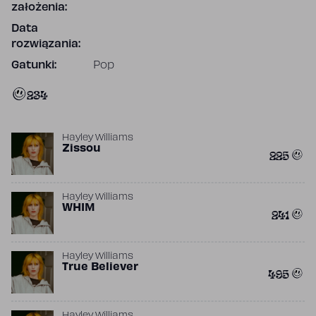
założenia:
Data
rozwiązania:
Gatunki:
Pop
234
Hayley Williams
Zissou
225
Hayley Williams
WHIM
241
Hayley Williams
True Believer
495