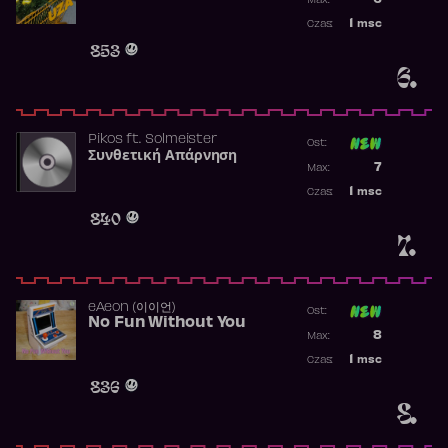
6
Max:
Najwyższa p
1
msc
Czas:
Obecność w 
853
6.
Pikos
ft.
Solmeister
Ost:
Συνθετική Απάρνηση
Poprzednia p
7
Max:
Najwyższa p
1
msc
Czas:
Obecność w 
840
7.
​eAeon (이이언)
Ost:
No Fun Without You
Poprzednia p
8
Max:
Najwyższa p
1
msc
Czas:
Obecność w 
836
8.