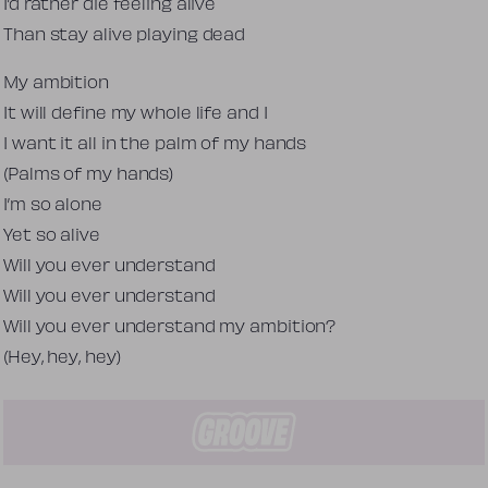
I’d rather die feeling alive
Than stay alive playing dead
My ambition
It will define my whole life and I
I want it all in the palm of my hands
(Palms of my hands)
I’m so alone
Yet so alive
Will you ever understand
Will you ever understand
Will you ever understand my ambition?
(Hey, hey, hey)