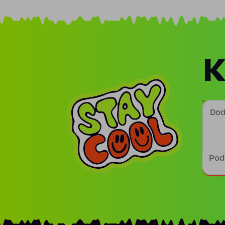
K
Doda
Podp