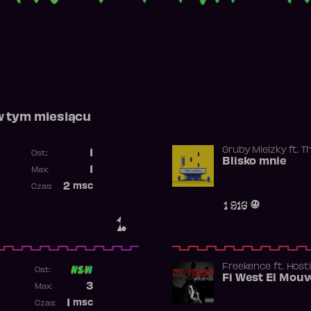
w tym miesiącu
Gruby Mielzky
ft.
T
1
Ost.:
Blisko mnie
Poprzednia pozycja
1
Max:
Najwyższa pozycja
2
msc
Czas:
Obecność w rankingu
1 916
1.
Freekence
ft.
Hosti
Ost:
Poprzednia pozycja
3
Max:
Najwyższa pozycja
1
msc
Czas: