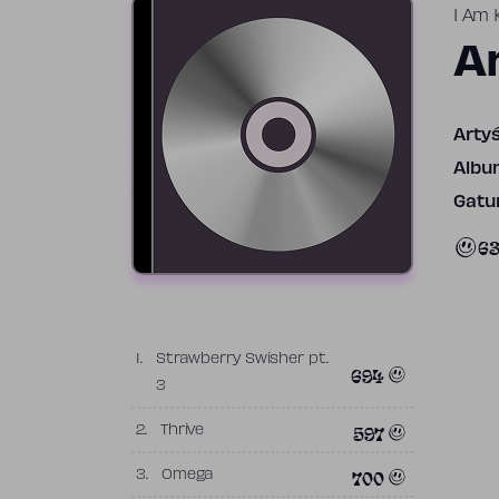
I Am 
A
Artyś
Albu
Gatun
6
1.
Strawberry Swisher pt.
694
3
597
2.
Thrive
700
3.
Omega