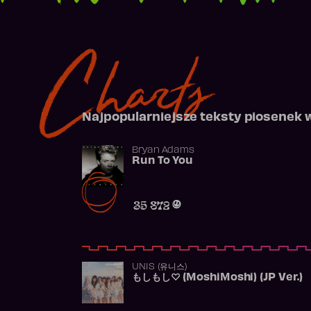
Charts
Najpopularniejsze teksty piosenek 
Bryan Adams
Run To You
35 872
UNIS (유니스)
もしもし♡ (MoshiMoshi) (JP Ver.)