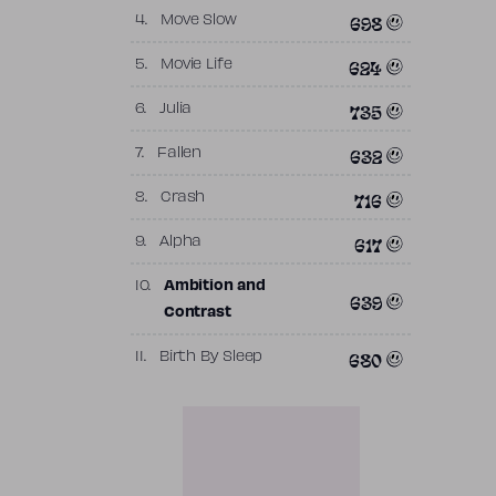
698
4.
Move Slow
624
5.
Movie Life
735
6.
Julia
632
7.
Fallen
716
8.
Crash
617
9.
Alpha
10.
Ambition and
639
Contrast
680
11.
Birth By Sleep