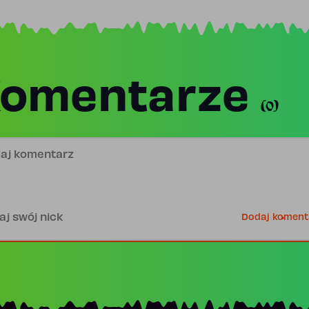
omentarze
(0)
j komentarz
is
Dodaj koment