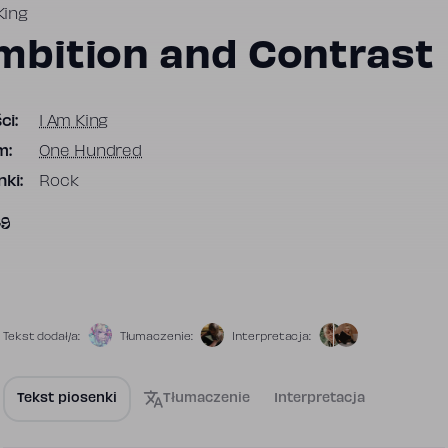
King
mbition and Contrast
ci:
I Am King
m:
One Hundred
ki:
Rock
39
Tekst dodał/a:
Tłumaczenie:
Interpretacja:
Tekst piosenki
Tłumaczenie
Interpretacja