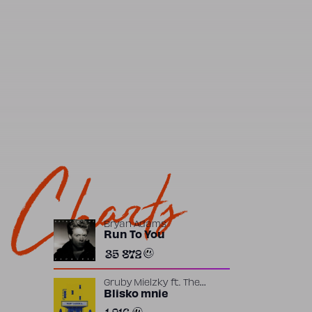
Charts
Bryan Adams
Run To You
35 872
Gruby Mielzky
ft.
The
Returners
Blisko mnie
1 916