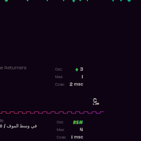
he Returners
3
Ost.:
Poprzednia pozycja
1
Max:
Najwyższa pozycja
2
msc
Czas:
Obecność w rankingu
2.
le
Ost:
Fi West El Mouve / في وسط الموف
Poprzednia pozycja
4
Max:
Najwyższa pozycja
1
msc
Czas: