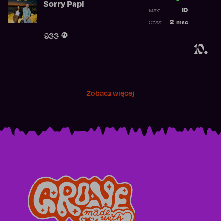
Sorry Papi
Poprzednia p
10
Max:
Najwyższa po
2
msc
Czas:
Obecność w r
933
10.
Zobacz więcej