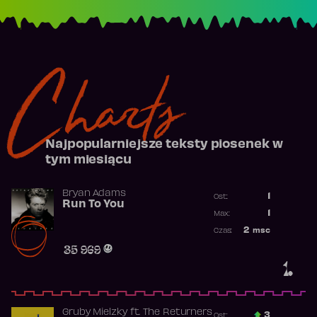
Charts
Najpopularniejsze teksty piosenek w
tym miesiącu
Bryan Adams
1
Ost.:
Run To You
Poprzednia p
1
Max:
Najwyższa po
2
msc
Czas:
Obecność w r
35 969
1.
Gruby Mielzky
ft.
The Returners
3
Ost.: