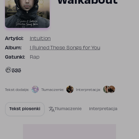
Walkabout
Artyści:
Intuition
Album:
I Ruined These Songs for You
Gatunki:
Rap
535
Tekst dodał/a:
Tłumaczenie:
Interpretacja:
Tekst piosenki
Tłumaczenie
Interpretacja