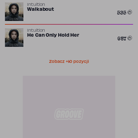
Intuition
Walkabout
535
Intuition
He Can Only Hold Her
687
Zobacz +10 pozycji