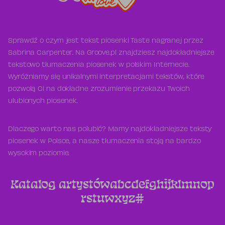
Sprawdź o czym jest tekst piosenki Taste nagranej przez
Sabrina Carpenter. Na Groove.pl znajdziesz najdokładniejsze
tekstowo tłumaczenia piosenek w polskim Internecie.
Wyróżniamy się unikalnymi interpretacjami tekstów, które
pozwolą Ci na dokładne zrozumienie przekazu Twoich
ulubionych piosenek.
Dlaczego warto nas polubić? Mamy najdokładniejsze teksty
piosenek w Polsce, a nasze tłumaczenia stoją na bardzo
wysokim poziomie.
Katalog artystów
a
b
c
d
e
f
g
h
i
j
k
l
m
n
o
p
r
s
t
u
w
x
y
z
#