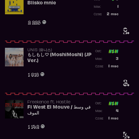
Blisko mnie
Poprzednia p
1
Max:
Najwyższa po
2
msc
Czas:
Obecność w r
2 225
2.
UNIS (유니스)
Ost:
もしもし♡ (MoshiMoshi) (JP
Poprzednia p
3
Max:
Ver.)
Najwyższa p
1
msc
Czas:
Obecność w 
1 619
3.
Freekence
ft.
Hostile
Ost:
Fi West El Mouve / في وسط
Poprzednia p
4
Max:
الموف
Najwyższa p
1
msc
Czas:
Obecność w 
1 142
4.