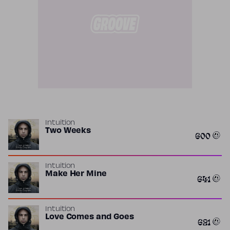
Intuition
Two Weeks
600
Intuition
Make Her Mine
641
Intuition
Love Comes and Goes
621