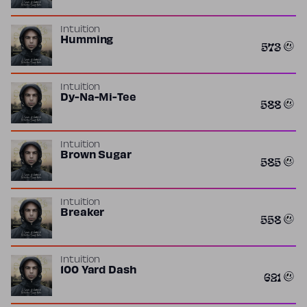
Intuition
Humming
573
Intuition
Dy-Na-Mi-Tee
588
Intuition
Brown Sugar
585
Intuition
Breaker
558
Intuition
100 Yard Dash
621