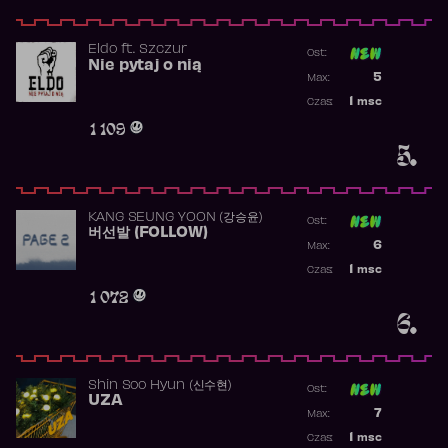
Eldo
ft.
Szczur
Ost:
Nie pytaj o nią
Poprzednia p
5
Max:
Najwyższa p
1
msc
Czas:
Obecność w 
1 109
5.
KANG SEUNG YOON (강승윤)
Ost:
버선발 (FOLLOW)
Poprzednia p
6
Max:
Najwyższa p
1
msc
Czas:
Obecność w 
1 072
6.
Shin Soo Hyun (신수현)
Ost:
UZA
Poprzednia p
7
Max:
Najwyższa p
1
msc
Czas: