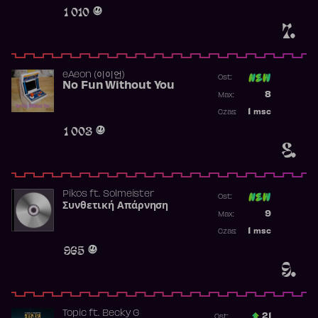
Obecność w 
1 010
7.
​eAeon (이이언)
Ost:
No Fun Without You
Poprzednia p
8
Max:
Najwyższa p
1
msc
Czas:
Obecność w 
1 003
8.
Pikos
ft.
Solmeister
Ost:
Συνθετική Απάρνηση
Poprzednia p
9
Max:
Najwyższa p
1
msc
Czas:
Obecność w 
965
9.
Topic
ft.
Becky G
21
Ost.: