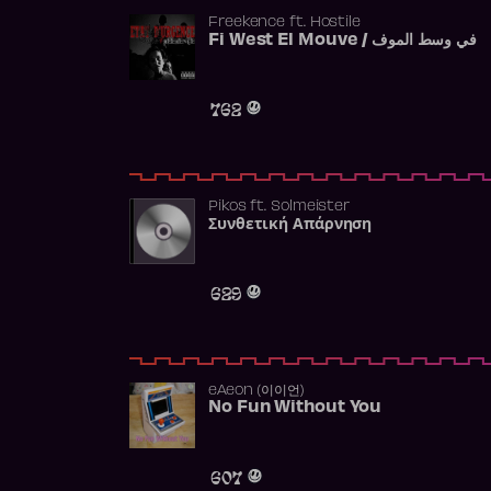
Freekence
ft.
Hostile
Fi West El Mouve / في وسط الموف
762
Pikos
ft.
Solmeister
Συνθετική Απάρνηση
629
​eAeon (이이언)
No Fun Without You
607