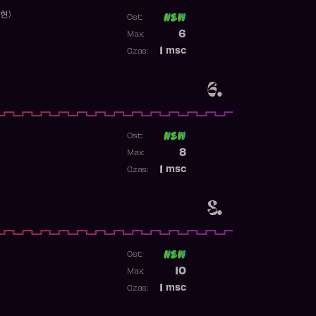
수현)
Ost:
Poprzednia pozycja
6
Max:
Najwyższa pozycja
1
msc
Czas:
Obecność w rankingu
6.
Ost:
1
Poprzednia pozycja
8
Max:
Najwyższa pozycja
1
msc
Czas:
Obecność w rankingu
8.
Ost:
Poprzednia pozycja
10
Max:
Najwyższa pozycja
1
msc
Czas:
Obecność w rankingu