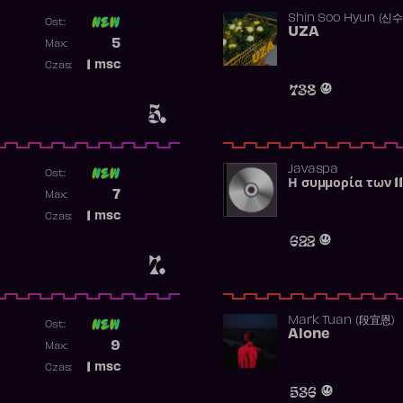
Shin Soo Hyun (신
Ost:
UZA
Poprzednia pozycja
5
Max:
Najwyższa pozycja
1
msc
Czas:
Obecność w rankingu
738
5.
Javaspa
Ost:
Η συμμορία των 1
Poprzednia pozycja
7
Max:
Najwyższa pozycja
1
msc
Czas:
Obecność w rankingu
622
7.
Mark Tuan (段宜恩)
Ost:
Alone
Poprzednia pozycja
9
Max:
Najwyższa pozycja
1
msc
Czas:
Obecność w rankingu
536