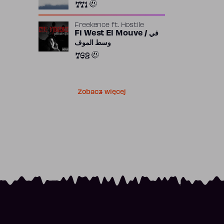
771
Freekence
ft.
Hostile
Fi West El Mouve / في
وسط الموف
762
Zobacz więcej