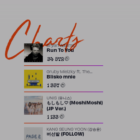
Charts
Bryan Adams
Run To You
34 572
Gruby Mielzky
ft.
The
Returners
Blisko mnie
1 357
UNIS (유니스)
もしもし♡ (MoshiMoshi)
(JP Ver.)
1 133
KANG SEUNG YOON (강승윤)
버선발 (FOLLOW)