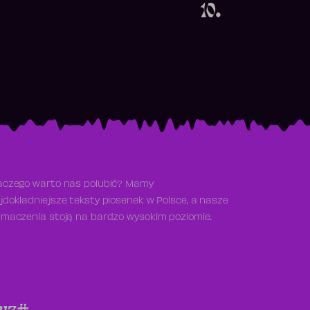
10.
aczego warto nas polubić? Mamy
jdokładniejsze teksty piosenek w Polsce, a nasze
umaczenia stoją na bardzo wysokim poziomie.
y
z
#