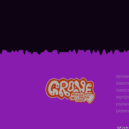
Sprawd
Sabrin
teksto
Wyróżn
pozwol
piosen
Kat