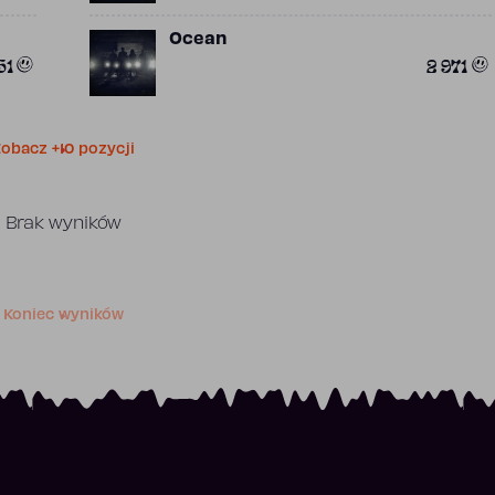
Ocean
51
2 971
obacz +10 pozycji
Brak wyników
Koniec wyników