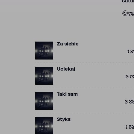
Gatun
7
Za siebie
1 9
Uciekaj
3 0
Taki sam
3 8
Styks
1 9