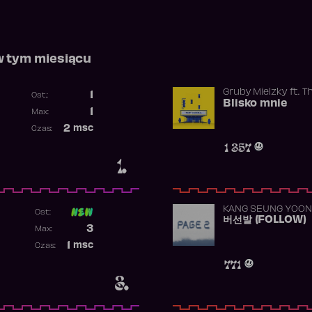
w tym miesiącu
Gruby Mielzky
ft.
T
1
Ost.:
Blisko mnie
Poprzednia pozycja
1
Max:
Najwyższa pozycja
2
msc
Czas:
Obecność w rankingu
1 357
1.
KANG SEUNG YOON
Ost:
버선발 (FOLLOW)
Poprzednia pozycja
3
Max:
Najwyższa pozycja
1
msc
Czas:
Obecność w rankingu
771
3.