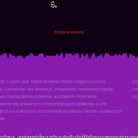
9.
Zobacz więcej
ź o czym jest tekst piosenki Taste nagranej przez
Dl
a Carpenter. Na Groove.pl znajdziesz najdokładniejsze
na
wo tłumaczenia piosenek w polskim Internecie.
tł
iamy się unikalnymi interpretacjami tekstów, które
ą Ci na dokładne zrozumienie przekazu Twoich ulubionych
ek.
alog artystów
a
b
c
d
e
f
g
h
i
j
k
l
m
n
o
p
r
s
t
u
w
x