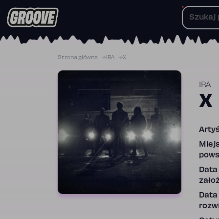
Przejdź
do
treści
Strona główna
IRA
X
IRA
X
Artyś
Miej
pows
Data
założ
Data
rozwi