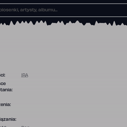
ci:
IRA
sce
tania:
enia:
ązania: