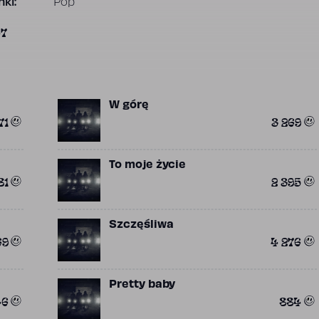
ki:
Pop
47
W górę
71
3 269
To moje życie
81
2 395
Szczęśliwa
69
4 276
Pretty baby
46
884