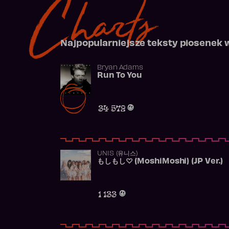
Charts
Najpopularniejsze teksty piosenek 
Bryan Adams
Run To You
34 572
UNIS (유니스)
もしもし♡ (MoshiMoshi) (JP Ver.)
1 133