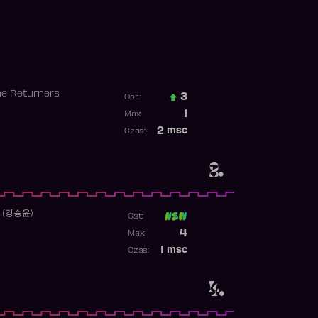
he Returners
3
Ost.:
Poprzednia pozycja
1
Max:
Najwyższa pozycja
2
msc
Czas:
Obecność w rankingu
2.
 (강승윤)
Ost:
Poprzednia pozycja
4
Max:
Najwyższa pozycja
1
msc
Czas:
Obecność w rankingu
4.