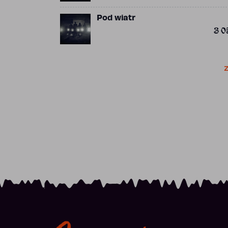
Pod wiatr
3 0
Z