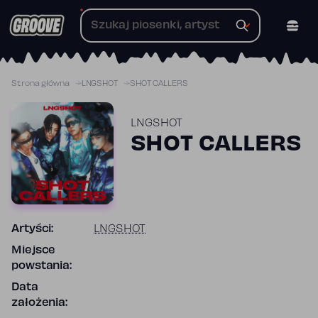
Przejdź
do
treści
Strona główna
LNGSHOT
SHOT CALLERS
LNGSHOT
SHOT CALLERS
Artyści:
LNGSHOT
Miejsce
powstania:
Data
założenia: