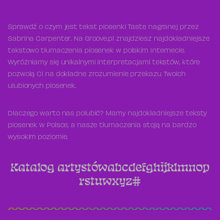
Sprawdź o czym jest tekst piosenki Taste nagranej przez
Sabrina Carpenter. Na Groove.pl znajdziesz najdokładniejsze
tekstowo tłumaczenia piosenek w polskim Internecie.
Wyróżniamy się unikalnymi interpretacjami tekstów, które
pozwolą Ci na dokładne zrozumienie przekazu Twoich
ulubionych piosenek.
Dlaczego warto nas polubić? Mamy najdokładniejsze teksty
piosenek w Polsce, a nasze tłumaczenia stoją na bardzo
wysokim poziomie.
Katalog artystów
a
b
c
d
e
f
g
h
i
j
k
l
m
n
o
p
r
s
t
u
w
x
y
z
#