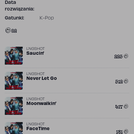
Data
rozwiązania:
Gatunki:
K-Pop
92
LNGSHOT
Saucin'
225
LNGSHOT
Never Let Go
512
LNGSHOT
Moonwalkin’
417
LNGSHOT
FaceTime
181