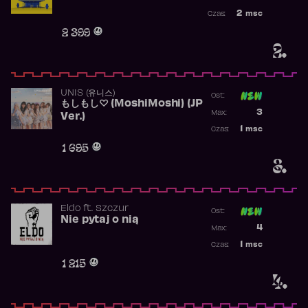
Najwyższa po
2
msc
Czas:
Obecność w r
2 399
2.
UNIS (유니스)
Ost:
もしもし♡ (MoshiMoshi) (JP
Poprzednia p
3
Max:
Ver.)
Najwyższa p
1
msc
Czas:
Obecność w 
1 695
3.
Eldo
ft.
Szczur
Ost:
Nie pytaj o nią
Poprzednia p
4
Max:
Najwyższa p
1
msc
Czas:
Obecność w 
1 215
4.