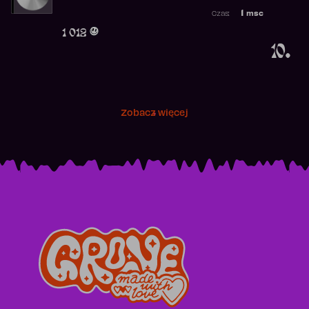
Najwyższa p
1
msc
Czas:
Obecność w 
1 012
10.
Zobacz więcej