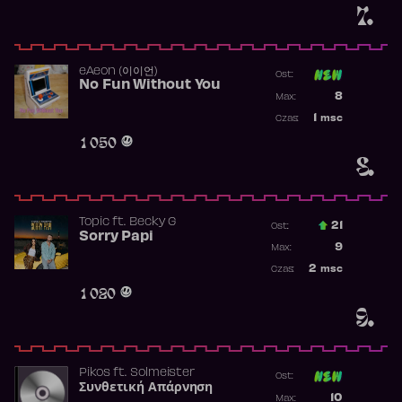
7.
​eAeon (이이언)
Ost:
No Fun Without You
Poprzednia p
8
Max:
Najwyższa p
1
msc
Czas:
Obecność w 
1 050
8.
Topic
ft.
Becky G
21
Ost.:
Sorry Papi
Poprzednia p
9
Max:
Najwyższa po
2
msc
Czas:
Obecność w r
1 020
9.
Pikos
ft.
Solmeister
Ost:
Συνθετική Απάρνηση
Poprzednia p
10
Max: