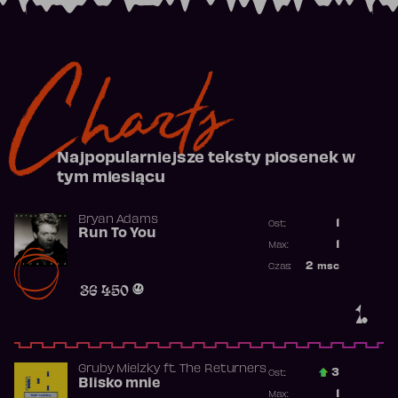
Charts
Najpopularniejsze teksty piosenek w
tym miesiącu
Bryan Adams
1
Ost.:
Run To You
Poprzednia p
1
Max:
Najwyższa po
2
msc
Czas:
Obecność w r
36 450
1.
Gruby Mielzky
ft.
The Returners
3
Ost.:
Blisko mnie
Poprzednia p
1
Max: