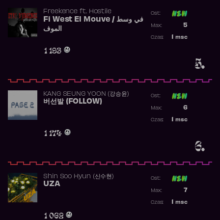
Freekence
ft.
Hostile
Ost:
Fi West El Mouve / في وسط
Poprzednia p
5
Max:
الموف
Najwyższa p
1
msc
Czas:
Obecność w 
1 193
5.
KANG SEUNG YOON (강승윤)
Ost:
버선발 (FOLLOW)
Poprzednia p
6
Max:
Najwyższa p
1
msc
Czas:
Obecność w 
1 174
6.
Shin Soo Hyun (신수현)
Ost:
UZA
Poprzednia p
7
Max:
Najwyższa p
1
msc
Czas:
Obecność w 
1 062