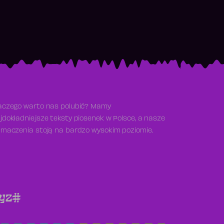
aczego warto nas polubić? Mamy
jdokładniejsze teksty piosenek w Polsce, a nasze
umaczenia stoją na bardzo wysokim poziomie.
y
z
#