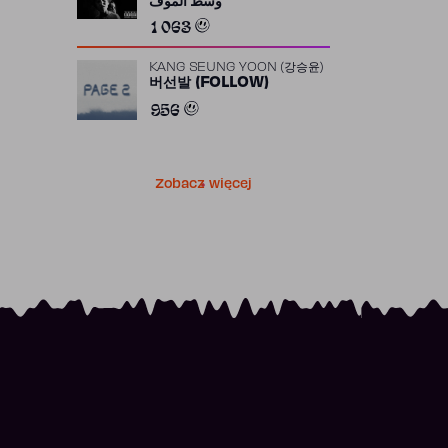
وسط الموف
1 063
KANG SEUNG YOON (강승윤)
버선발 (FOLLOW)
956
Zobacz więcej