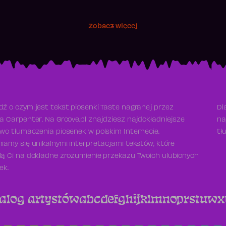
Zobacz więcej
ź o czym jest tekst piosenki Taste nagranej przez
Dl
a Carpenter. Na Groove.pl znajdziesz najdokładniejsze
na
wo tłumaczenia piosenek w polskim Internecie.
tł
iamy się unikalnymi interpretacjami tekstów, które
ą Ci na dokładne zrozumienie przekazu Twoich ulubionych
ek.
alog artystów
a
b
c
d
e
f
g
h
i
j
k
l
m
n
o
p
r
s
t
u
w
x