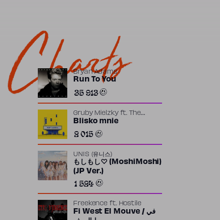
Charts
Bryan Adams
Run To You
35 913
Gruby Mielzky
ft.
The
Returners
Blisko mnie
2 015
UNIS (유니스)
もしもし♡ (MoshiMoshi)
(JP Ver.)
1 524
Freekence
ft.
Hostile
Fi West El Mouve / في