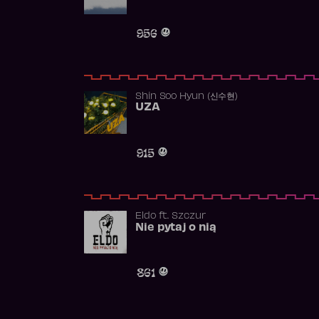
956
Shin Soo Hyun (신수현)
UZA
915
Eldo
ft.
Szczur
Nie pytaj o nią
861