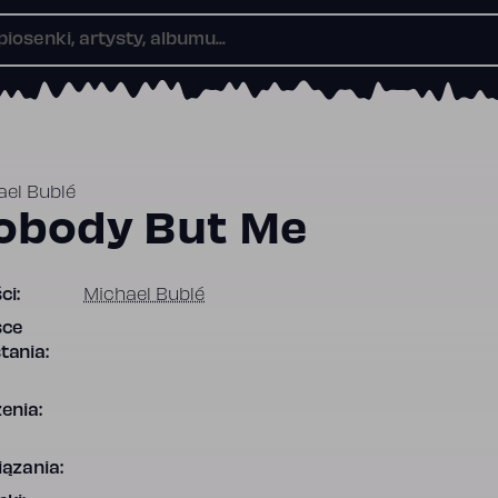
ael Bublé
obody But Me
ci:
Michael Bublé
sce
tania:
enia:
ązania: