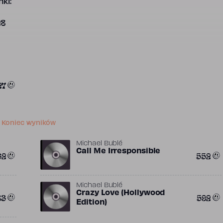
ki:
28
27
Koniec wyników
Michael Bublé
Call Me Irresponsible
32
552
Michael Bublé
Crazy Love (Hollywood
83
592
Edition)