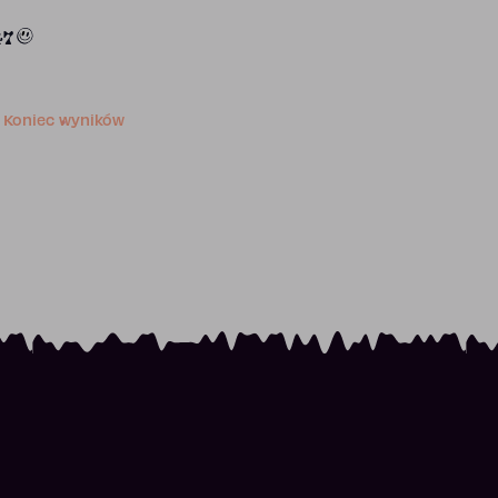
47
Koniec wyników