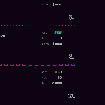
Najwyższa pozycja
1
msc
Czas:
Obecność w rankingu
6.
r
Ost:
ηση
Poprzednia pozycja
8
Max:
Najwyższa pozycja
1
msc
Czas:
Obecność w rankingu
8.
21
Ost.:
Poprzednia pozycja
10
Max:
Najwyższa pozycja
2
msc
Czas:
Obecność w rankingu
10.