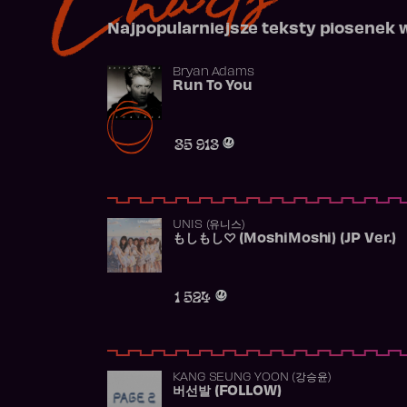
Najpopularniejsze teksty piosenek 
Bryan Adams
Run To You
35 913
UNIS (유니스)
もしもし♡ (MoshiMoshi) (JP Ver.)
1 524
KANG SEUNG YOON (강승윤)
버선발 (FOLLOW)