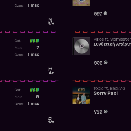
Najwyższa pozycja
1
msc
Czas:
Obecność w rankingu
927
5.
Pikos
ft.
Solmeiste
Ost:
Συνθετική Απάρν
Poprzednia pozycja
7
Max:
Najwyższa pozycja
1
msc
Czas:
Obecność w rankingu
909
7.
Topic
ft.
Becky G
Ost:
Sorry Papi
Poprzednia pozycja
9
Max:
Najwyższa pozycja
1
msc
Czas:
Obecność w rankingu
773
9.