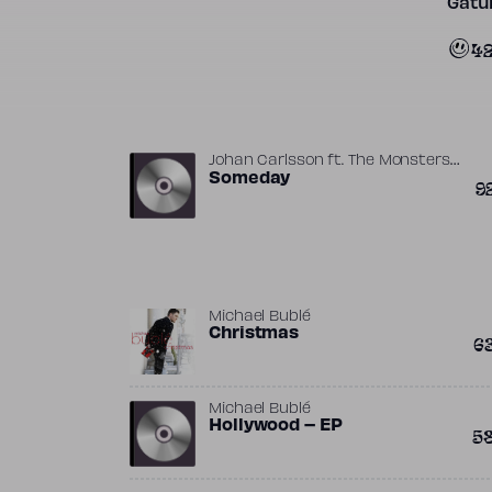
Gatun
4
Johan Carlsson
ft.
The Monsters
& Strangerz
Someday
9
Michael Bublé
Christmas
6
Michael Bublé
Hollywood – EP
5