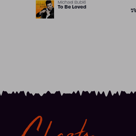
Michael Bublé
To Be Loved
7
Charts