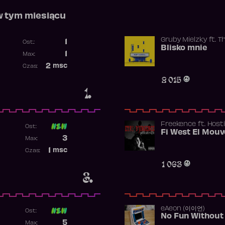
w tym miesiącu
Gruby Mielzky
ft.
T
1
Ost.:
Blisko mnie
Poprzednia pozycja
1
Max:
Najwyższa pozycja
2
msc
Czas:
Obecność w rankingu
2 015
1.
Freekence
ft.
Hosti
Ost:
Poprzednia pozycja
3
Max:
Najwyższa pozycja
1
msc
Czas:
Obecność w rankingu
1 063
3.
​eAeon (이이언)
Ost:
No Fun Without
Poprzednia pozycja
5
Max: