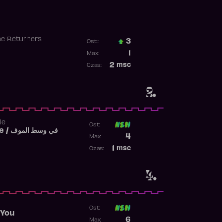
he Returners
3
Ost.:
Poprzednia pozycja
1
Max:
Najwyższa pozycja
2
msc
Czas:
Obecność w rankingu
2.
le
Ost:
Fi West El Mouve / في وسط الموف
Poprzednia pozycja
4
Max:
Najwyższa pozycja
1
msc
Czas:
Obecność w rankingu
4.
Ost:
 You
Poprzednia pozycja
6
Max: