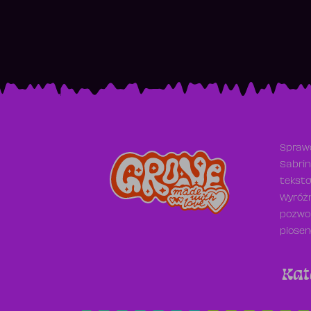
Sprawd
Sabrin
teksto
Wyróżn
pozwol
piosen
Kat