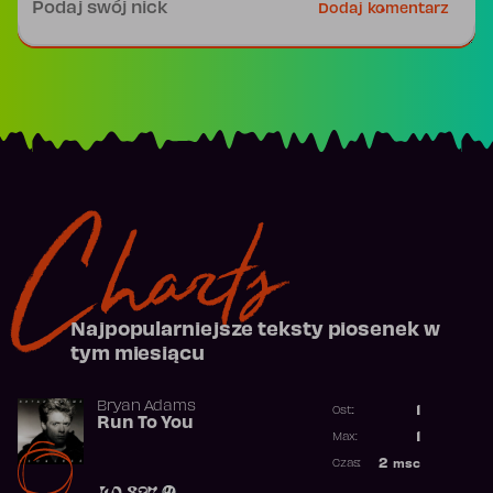
Dodaj komentarz
Charts
Najpopularniejsze teksty piosenek w
tym miesiącu
Bryan Adams
1
Ost.:
Run To You
Poprzednia p
1
Max:
Najwyższa po
2
msc
Czas:
Obecność w r
40 827