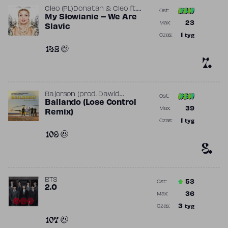
Cleo (PL)
Donatan & Cleo
ft.
Ost:
Donatan
My Słowianie – We Are
Poprzednia 
23
Max:
Slavic
Najwyższa p
1
tyg
Czas:
Obecność w 
142
7.
Bajorson
(prod.
Dawid
Ost:
Obserwator, DJ Killer, David
Bailando (Lose Control
Poprzednia 
39
Max:
Tango
)
Remix)
Najwyższa p
1
tyg
Czas:
Obecność w 
109
8.
BTS
53
Ost.:
2.0
Poprzednia p
36
Max:
Najwyższa p
3
tyg
Czas:
Obecność w 
107