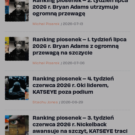
Ranking piosenek – 2. tydzień lipca
2026 r. Bryan Adams utrzymuje
ogromną przewagę
Michał Pisarek
/
2026-07-13
Ranking piosenek – 1. tydzień lipca
2026 r. Bryan Adams z ogromną
przewagą na szczycie
Michał Pisarek
/
2026-07-06
Ranking piosenek – 4. tydzień
czerwca 2026 r. Oki liderem,
KATSEYE poza podium
Stachu Jones
/
2026-06-29
Ranking piosenek – 3. tydzień
czerwca 2026 r. Nickelback
awansuje na szczyt, KATSEYE traci