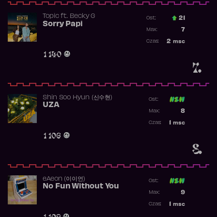
Topic
ft.
Becky G
21
Ost.:
Sorry Papi
Poprzednia p
7
Max:
Najwyższa po
2
msc
Czas:
Obecność w r
1 140
7.
Shin Soo Hyun (신수현)
Ost:
UZA
Poprzednia p
8
Max:
Najwyższa p
1
msc
Czas:
Obecność w 
1 106
8.
​eAeon (이이언)
Ost:
No Fun Without You
Poprzednia p
9
Max:
Najwyższa p
1
msc
Czas:
Obecność w 
1 102