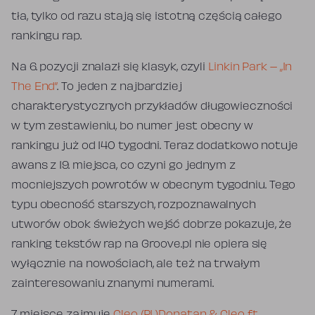
tła, tylko od razu stają się istotną częścią całego
rankingu rap.
Na 6. pozycji znalazł się klasyk, czyli
Linkin Park – „In
The End”
. To jeden z najbardziej
charakterystycznych przykładów długowieczności
w tym zestawieniu, bo numer jest obecny w
rankingu już od 140 tygodni. Teraz dodatkowo notuje
awans z 19. miejsca, co czyni go jednym z
mocniejszych powrotów w obecnym tygodniu. Tego
typu obecność starszych, rozpoznawalnych
utworów obok świeżych wejść dobrze pokazuje, że
ranking tekstów rap na Groove.pl nie opiera się
wyłącznie na nowościach, ale też na trwałym
zainteresowaniu znanymi numerami.
7. miejsce zajmuje
Cleo (PL)Donatan & Cleo ft.