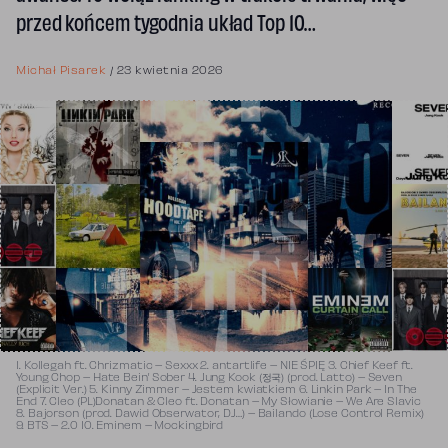
przed końcem tygodnia układ Top 10…
Michał Pisarek
/
23 kwietnia 2026
1. Kollegah ft. Chrizmatic – Sexxx 2. antartlife – NIE ŚPIĘ 3. Chief Keef ft.
Young Chop – Hate Bein’ Sober 4. Jung Kook (정국) (prod. Latto) – Seven
(Explicit Ver.) 5. Kinny Zimmer – Jestem kwiatkiem 6. Linkin Park – In The
End 7. Cleo (PL)Donatan & Cleo ft. Donatan – My Słowianie – We Are Slavic
8. Bajorson (prod. Dawid Obserwator, DJ…) – Bailando (Lose Control Remix)
9. BTS – 2.0 10. Eminem – Mockingbird