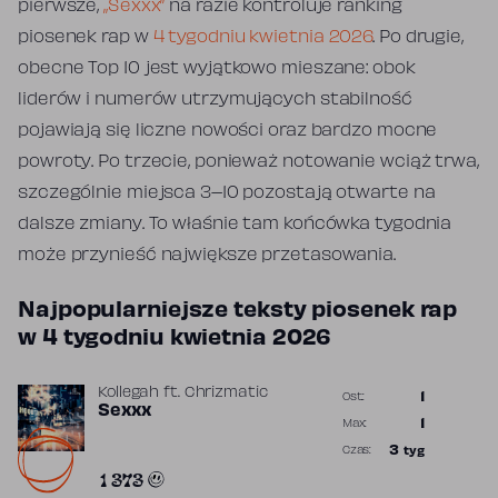
pierwsze,
„Sexxx”
na razie kontroluje ranking
piosenek rap w
4 tygodniu kwietnia 2026
. Po drugie,
obecne Top 10 jest wyjątkowo mieszane: obok
liderów i numerów utrzymujących stabilność
pojawiają się liczne nowości oraz bardzo mocne
powroty. Po trzecie, ponieważ notowanie wciąż trwa,
szczególnie miejsca 3–10 pozostają otwarte na
dalsze zmiany. To właśnie tam końcówka tygodnia
może przynieść największe przetasowania.
Najpopularniejsze teksty piosenek rap
w 4 tygodniu kwietnia 2026
Kollegah
ft.
Chrizmatic
1
Ost.:
Sexxx
Poprzednia p
1
Max:
Najwyższa p
3
tyg
Czas:
Obecność w 
1 373