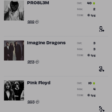
PRO8L3M
40
Ost.:
Poprzednia p
2
Max.:
Najwyższa p
6
tyg
Czas:
Obecność w 
292
2.
Imagine Dragons
3
Ost.:
Poprzednia p
3
Max.:
Najwyższa p
6
tyg
Czas:
Obecność w 
273
3.
Pink Floyd
10
Ost.:
Poprzednia p
4
Max.:
Najwyższa p
6
tyg
Czas:
Obecność w 
265
4.