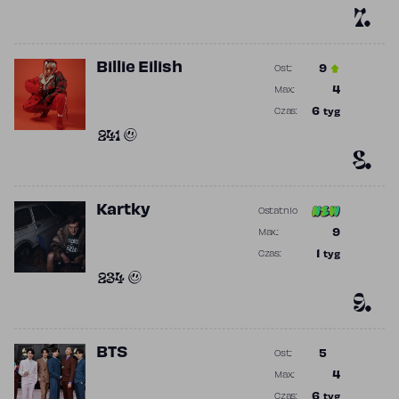
7.
Billie Eilish
9
Ost.:
Poprzednia p
4
Max.:
Najwyższa p
6
tyg
Czas:
Obecność w 
241
8.
Kartky
Ostatnio
Poprzednia po
9
Max.:
Najwyższa po
1
tyg
Czas:
Obecność w r
234
9.
BTS
5
Ost.:
Poprzednia p
4
Max.:
Najwyższa p
6
tyg
Czas: