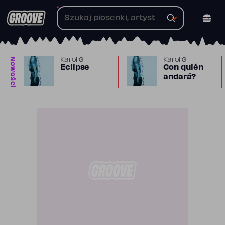
Przejdź
do
treści
Nowości
Karol G
Karol G
Eclipse
Con quién
andará?