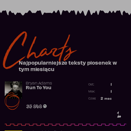
Charts
Najpopularniejsze teksty piosenek w
tym miesiącu
Bryan Adams
1
Ost.:
Run To You
Poprzednia p
1
Max:
Najwyższa po
2
msc
Czas:
Obecność w r
35 949
1.