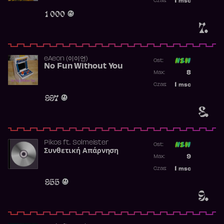
1
msc
Czas:
Obecność w 
1 000
7.
​eAeon (이이언)
Ost:
No Fun Without You
Poprzednia p
8
Max:
Najwyższa p
1
msc
Czas:
Obecność w 
997
8.
Pikos
ft.
Solmeister
Ost:
Συνθετική Απάρνηση
Poprzednia p
9
Max:
Najwyższa p
1
msc
Czas:
Obecność w 
955
9.