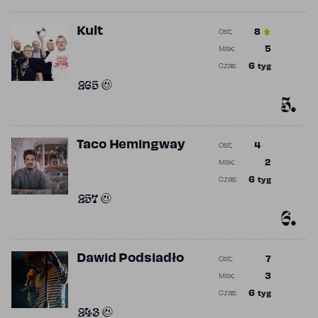
Kult
8
Ost.:
Poprzednia p
5
Max.:
Najwyższa p
6
tyg
Czas:
Obecność w 
265
5.
Taco Hemingway
4
Ost.:
Poprzednia p
2
Max.:
Najwyższa p
6
tyg
Czas:
Obecność w 
257
6.
Dawid Podsiadło
7
Ost.:
Poprzednia p
3
Max.:
Najwyższa p
6
tyg
Czas:
Obecność w 
243