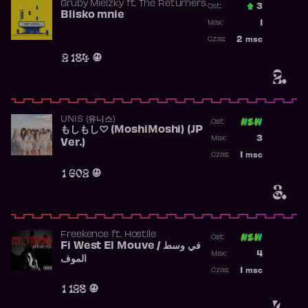
Gruby Mielzky
ft.
The Returners
3
Ost.:
Blisko mnie
Poprzednia p
1
Max:
Najwyższa po
2
msc
Czas:
Obecność w r
2 184
2.
UNIS (유니스)
Ost:
もしもし♡ (MoshiMoshi) (JP
Poprzednia p
3
Max:
Ver.)
Najwyższa p
1
msc
Czas:
Obecność w 
1 602
3.
Freekence
ft.
Hostile
Ost:
Fi West El Mouve / في وسط
Poprzednia p
4
Max:
الموف
Najwyższa p
1
msc
Czas:
Obecność w 
1 128
4.