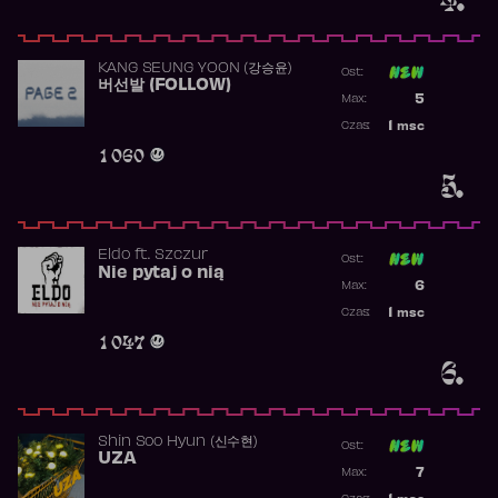
KANG SEUNG YOON (강승윤)
Ost:
버선발 (FOLLOW)
Poprzednia p
5
Max:
Najwyższa p
1
msc
Czas:
Obecność w 
1 060
5.
Eldo
ft.
Szczur
Ost:
Nie pytaj o nią
Poprzednia p
6
Max:
Najwyższa p
1
msc
Czas:
Obecność w 
1 047
6.
Shin Soo Hyun (신수현)
Ost:
UZA
Poprzednia p
7
Max:
Najwyższa p