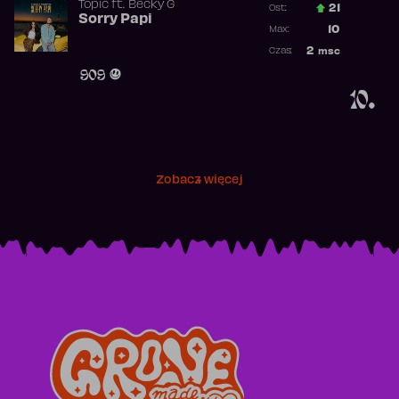
Topic
ft.
Becky G
21
Ost.:
Sorry Papi
Poprzednia p
10
Max:
Najwyższa po
2
msc
Czas:
Obecność w r
909
10.
Zobacz więcej