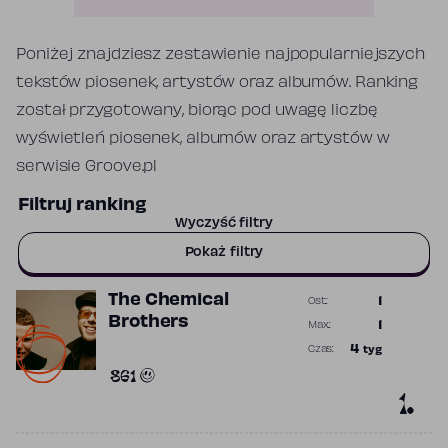
Poniżej znajdziesz zestawienie najpopularniejszych
tekstów piosenek, artystów oraz albumów. Ranking
został przygotowany, biorąc pod uwagę liczbę
wyświetleń piosenek, albumów oraz artystów w
serwisie Groove.pl
Filtruj ranking
Wyczyść filtry
Pokaż filtry
The Chemical
1
Ost.:
Poprzednia p
Brothers
1
Max.:
Najwyższa p
4
tyg
Czas:
Obecność w 
861
1.