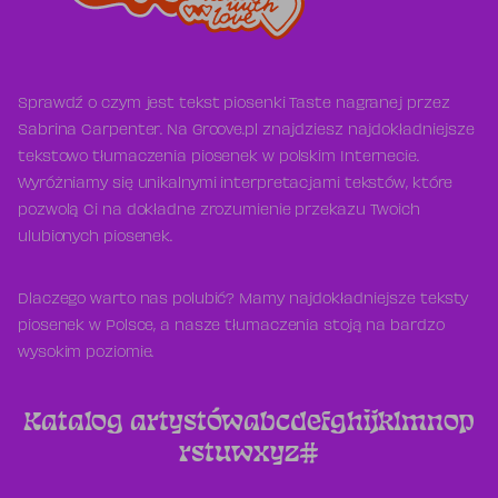
Sprawdź o czym jest tekst piosenki Taste nagranej przez
Sabrina Carpenter. Na Groove.pl znajdziesz najdokładniejsze
tekstowo tłumaczenia piosenek w polskim Internecie.
Wyróżniamy się unikalnymi interpretacjami tekstów, które
pozwolą Ci na dokładne zrozumienie przekazu Twoich
ulubionych piosenek.
Dlaczego warto nas polubić? Mamy najdokładniejsze teksty
piosenek w Polsce, a nasze tłumaczenia stoją na bardzo
wysokim poziomie.
Katalog artystów
a
b
c
d
e
f
g
h
i
j
k
l
m
n
o
p
r
s
t
u
w
x
y
z
#