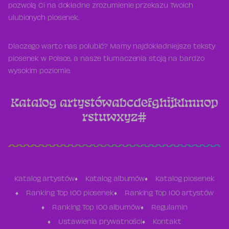
pozwolą Ci na dokładne zrozumienie przekazu Twoich
ulubionych piosenek.
Dlaczego warto nas polubić? Mamy najdokładniejsze teksty
piosenek w Polsce, a nasze tłumaczenia stoją na bardzo
wysokim poziomie.
Katalog artystów
a
b
c
d
e
f
g
h
i
j
k
l
m
n
o
p
r
s
t
u
w
x
y
z
#
Katalog artystów
Katalog albumów
Katalog piosenek
Ranking Top 100 piosenek
Ranking Top 100 artystów
Ranking Top 100 albumów
Regulamin
Ustawienia prywatności
Kontakt