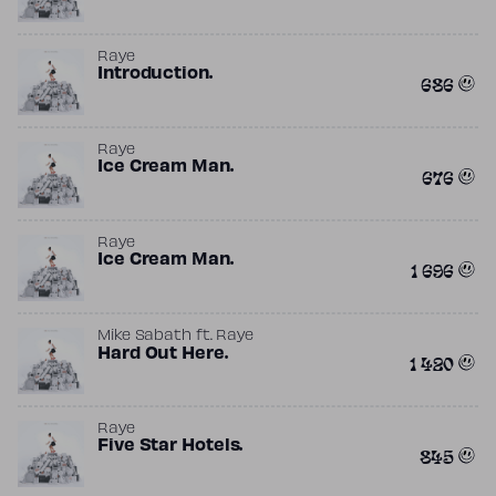
Raye
Introduction.
686
Raye
Ice Cream Man.
676
Raye
Ice Cream Man.
1 696
Mike Sabath
ft.
Raye
Hard Out Here.
1 420
Raye
Five Star Hotels.
845