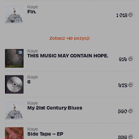
Raye
Fin.
1 012
Zobacz +10 pozycji
Raye
THIS MUSIC MAY CONTAIN HOPE.
614
Raye
6
472
Raye
My 21st Century Blues
560
Raye
Side Tape – EP
336