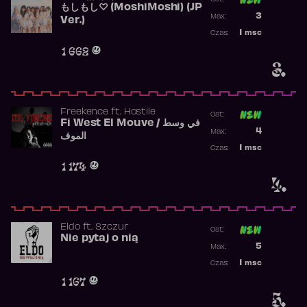
もしもし♡ (MoshiMoshi) (JP
Poprzednia p
3
Max:
Ver.)
Najwyższa p
1
msc
Czas:
Obecność w 
1 662
3.
Freekence
ft.
Hostile
Ost:
Fi West El Mouve / في وسط
Poprzednia p
4
Max:
الموف
Najwyższa p
1
msc
Czas:
Obecność w 
1 174
4.
Eldo
ft.
Szczur
Ost:
Nie pytaj o nią
Poprzednia p
5
Max:
Najwyższa p
1
msc
Czas:
Obecność w 
1 167
5.