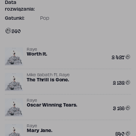
Data
rozwiązania:
Gatunki:
Pop
560
Raye
Worth It.
2 427
Mike Sabath
ft.
Raye
The Thrill is Gone.
2 132
Raye
Oscar Winning Tears.
3 199
Raye
Mary Jane.
940