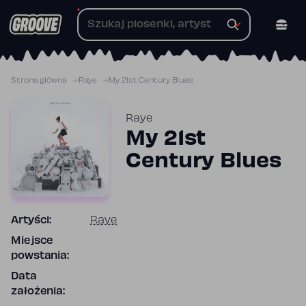
Przejdź
do
treści
Strona główna
Raye
My 21st Century Blues
Raye
My 21st
Century Blues
Artyści:
Raye
Miejsce
powstania:
Data
założenia: