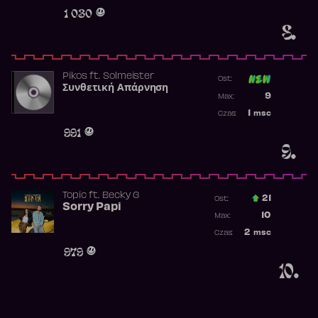
Obecność w 
1 030
8.
Pikos
ft.
Solmeister
Ost:
Συνθετική Απάρνηση
Poprzednia p
9
Max:
Najwyższa p
1
msc
Czas:
Obecność w 
991
9.
Topic
ft.
Becky G
21
Ost.:
Sorry Papi
Poprzednia p
10
Max:
Najwyższa po
2
msc
Czas:
Obecność w r
979
10.