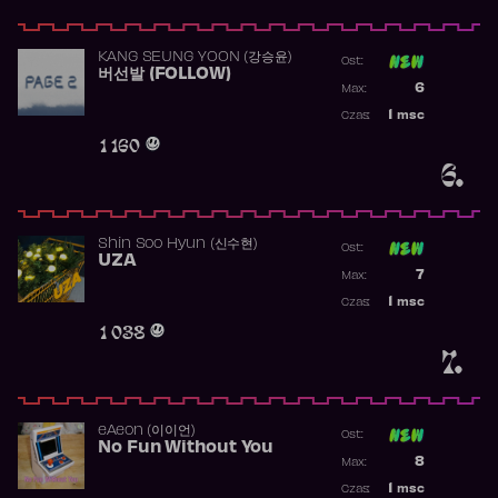
KANG SEUNG YOON (강승윤)
Ost:
버선발 (FOLLOW)
Poprzednia p
6
Max:
Najwyższa p
1
msc
Czas:
Obecność w 
1 160
6.
Shin Soo Hyun (신수현)
Ost:
UZA
Poprzednia p
7
Max:
Najwyższa p
1
msc
Czas:
Obecność w 
1 038
7.
​eAeon (이이언)
Ost:
No Fun Without You
Poprzednia p
8
Max:
Najwyższa p
1
msc
Czas: