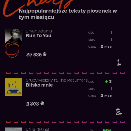
Najpopularniejsze teksty piosenek w
tym miesiącu
Bryan Adams
1
Ost.:
Run To You
Poprzednia p
1
Max:
Najwyższa po
2
msc
Czas:
Obecność w r
35 989
1.
Gruby Mielzky
ft.
The Returners
3
Ost.:
Blisko mnie
Poprzednia p
1
Max:
Najwyższa po
2
msc
Czas:
Obecność w r
2 303
2.
UNIS (유니스)
Ost: