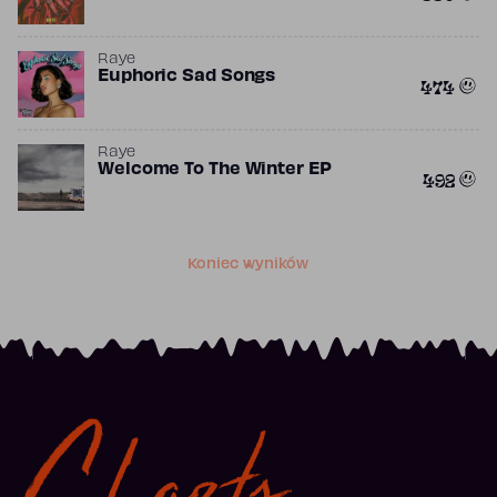
Raye
Euphoric Sad Songs
474
Raye
Welcome To The Winter EP
492
Koniec wyników
Charts