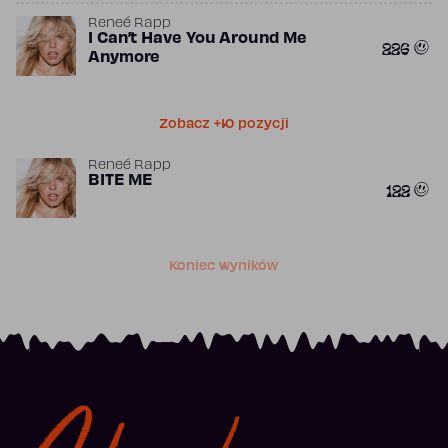
Reneé Rapp
I Can’t Have You Around Me
226
Anymore
Zobacz +10 pozycji
Reneé Rapp
BITE ME
122
Koniec wyników