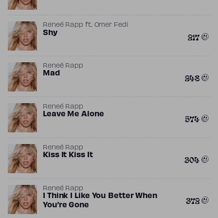
Reneé Rapp
ft.
Omer Fedi
Shy
217
Reneé Rapp
Mad
248
Reneé Rapp
Leave Me Alone
574
Reneé Rapp
Kiss It Kiss It
304
Reneé Rapp
I Think I Like You Better When
372
You’re Gone