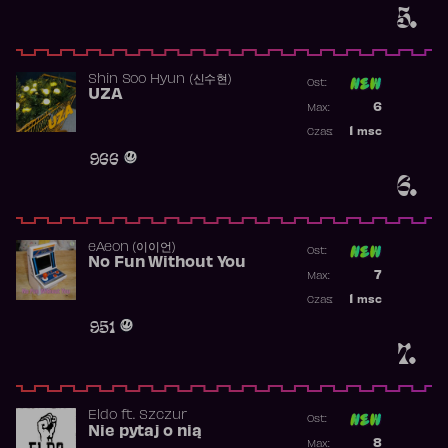
5.
Shin Soo Hyun (신수현)
Ost:
UZA
Poprzednia p
6
Max:
Najwyższa p
1
msc
Czas:
Obecność w 
966
6.
​eAeon (이이언)
Ost:
No Fun Without You
Poprzednia p
7
Max:
Najwyższa p
1
msc
Czas:
Obecność w 
951
7.
Eldo
ft.
Szczur
Ost:
Nie pytaj o nią
Poprzednia p
8
Max: