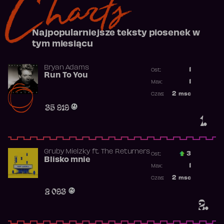
Charts
Najpopularniejsze teksty piosenek w
tym miesiącu
Bryan Adams
1
Ost.:
Run To You
Poprzednia p
1
Max:
Najwyższa po
2
msc
Czas:
Obecność w r
35 919
1.
Gruby Mielzky
ft.
The Returners
3
Ost.:
Blisko mnie
Poprzednia p
1
Max:
Najwyższa po
2
msc
Czas:
Obecność w r
2 093
2.