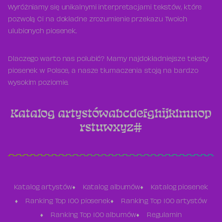
Wyróżniamy się unikalnymi interpretacjami tekstów, które
pozwolą Ci na dokładne zrozumienie przekazu Twoich
ulubionych piosenek.
Dlaczego warto nas polubić? Mamy najdokładniejsze teksty
piosenek w Polsce, a nasze tłumaczenia stoją na bardzo
wysokim poziomie.
Katalog artystów
a
b
c
d
e
f
g
h
i
j
k
l
m
n
o
p
r
s
t
u
w
x
y
z
#
Katalog artystów
Katalog albumów
Katalog piosenek
Ranking Top 100 piosenek
Ranking Top 100 artystów
Ranking Top 100 albumów
Regulamin