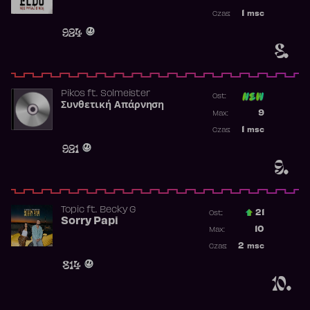
Najwyższa p
1
msc
Czas:
Obecność w 
924
8.
Pikos
ft.
Solmeister
Ost:
Συνθετική Απάρνηση
Poprzednia p
9
Max:
Najwyższa p
1
msc
Czas:
Obecność w 
921
9.
Topic
ft.
Becky G
21
Ost.:
Sorry Papi
Poprzednia p
10
Max:
Najwyższa po
2
msc
Czas:
Obecność w r
814
10.