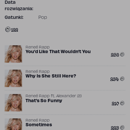
Data
rozwiązania:
Gatunki:
Pop
122
Reneé Rapp
You’d Like That Wouldn’t You
259
Reneé Rapp
Why Is She Still Here?
234
Reneé Rapp
ft.
Alexander 23
That’s So Funny
210
Reneé Rapp
Sometimes
223