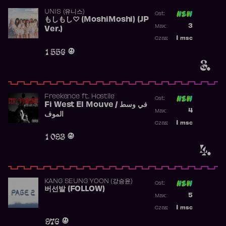
UNIS (유니스)
Ost:
もしもし♡ (MoshiMoshi) (JP
Poprzednia p
3
Max:
Ver.)
Najwyższa p
1
msc
Czas:
Obecność w 
1 556
3.
Freekence
ft.
Hostile
Ost:
Fi West El Mouve / في وسط
Poprzednia p
4
Max:
الموف
Najwyższa p
1
msc
Czas:
Obecność w 
1 093
4.
KANG SEUNG YOON (강승윤)
Ost:
버선발 (FOLLOW)
Poprzednia p
5
Max:
Najwyższa p
1
msc
Czas:
Obecność w 
976