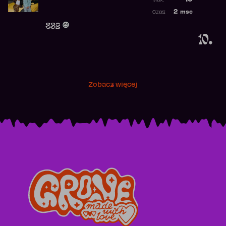
10
Max:
Najwyższa po
2
msc
Czas:
Obecność w r
832
10.
Zobacz więcej