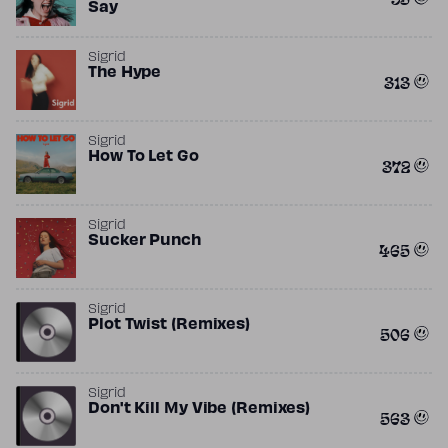
Say
Sigrid
The Hype
313
Sigrid
How To Let Go
372
Sigrid
Sucker Punch
465
Sigrid
Plot Twist (Remixes)
506
Sigrid
Don't Kill My Vibe (Remixes)
563