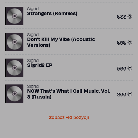
Sigrid
Strangers (Remixes)
488
Sigrid
Don't Kill My Vibe (Acoustic
494
Versions)
Sigrid
Sigrid2 EP
560
Sigrid
NOW That's What I Call Music, Vol.
800
3 (Russia)
Zobacz +10 pozycji