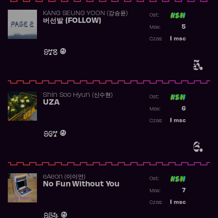
KANG SEUNG YOON (강승윤)
Ost:
버선발 (FOLLOW)
Poprzednia p
5
Max:
Najwyższa p
1
msc
Czas:
Obecność w 
978
5.
Shin Soo Hyun (신수현)
Ost:
UZA
Poprzednia p
6
Max:
Najwyższa p
1
msc
Czas:
Obecność w 
967
6.
​eAeon (이이언)
Ost:
No Fun Without You
Poprzednia p
7
Max:
Najwyższa p
1
msc
Czas:
Obecność w 
954