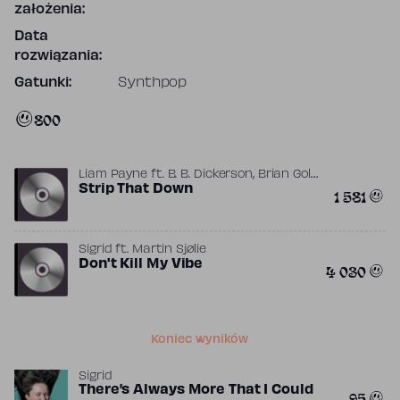
założenia:
Data
rozwiązania:
Gatunki:
Synthpop
800
,
,
Liam Payne
ft.
B. B. Dickerson
Brian Gold
,
,
Charles Miller
Strip That Down
Harold Ray Brown
1 581
,
,
,
Howard Scott
Lee Oskar
Lonnie Jordan
,
,
,
,
Papa Dee Allen
Quavo
Rikrok
Shaggy
,
Steve Mac
Sting International
Sigrid
ft.
Martin Sjølie
Don't Kill My Vibe
4 030
Koniec wyników
Sigrid
There’s Always More That I Could
95