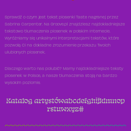
Sprawdź o czym jest tekst piosenki Taste nagranej przez
Sabrina Carpenter. Na Groove.pl znajdziesz najdokładniejsze
tekstowo tłumaczenia piosenek w polskim Internecie.
Wyróżniamy się unikalnymi interpretacjami tekstów, które
pozwolą Ci na dokładne zrozumienie przekazu Twoich
ulubionych piosenek.
Dlaczego warto nas polubić? Mamy najdokładniejsze teksty
piosenek w Polsce, a nasze tłumaczenia stoją na bardzo
wysokim poziomie.
Katalog artystów
a
b
c
d
e
f
g
h
i
j
k
l
m
n
o
p
r
s
t
u
w
x
y
z
#