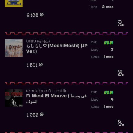
1
Max:
Najwyższa po
2
msc
Czas:
Obecność w r
2 108
2.
UNIS (유니스)
Ost:
もしもし♡ (MoshiMoshi) (JP
Poprzednia p
3
Max:
Ver.)
Najwyższa p
1
msc
Czas:
Obecność w 
1 561
3.
Freekence
ft.
Hostile
Ost:
Fi West El Mouve / في وسط
Poprzednia p
4
Max:
الموف
Najwyższa p
1
msc
Czas:
Obecność w 
1 093
4.