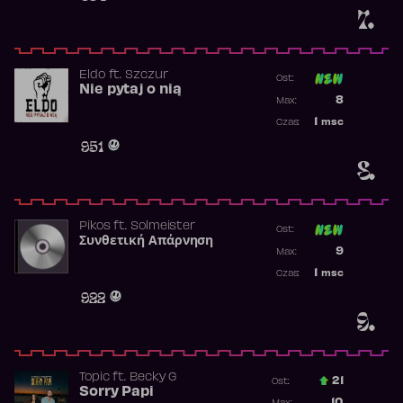
7.
Eldo
ft.
Szczur
Ost:
Nie pytaj o nią
Poprzednia p
8
Max:
Najwyższa p
1
msc
Czas:
Obecność w 
951
8.
Pikos
ft.
Solmeister
Ost:
Συνθετική Απάρνηση
Poprzednia p
9
Max:
Najwyższa p
1
msc
Czas:
Obecność w 
922
9.
Topic
ft.
Becky G
21
Ost.:
Sorry Papi
Poprzednia p