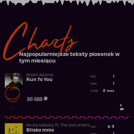
Charts
Najpopularniejsze teksty piosenek w
tym miesiącu
Bryan Adams
1
Ost.:
Run To You
Poprzednia p
1
Max:
Najwyższa po
2
msc
Czas:
Obecność w r
35 923
1.
Gruby Mielzky
ft.
The Returners
3
Ost.:
Blisko mnie
Poprzednia p