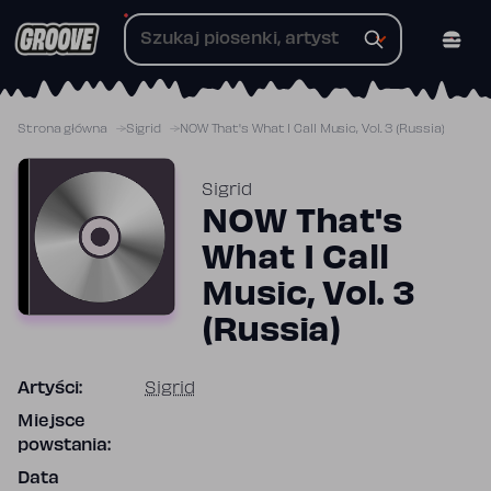
Przejdź
do
treści
Strona główna
Sigrid
NOW That's What I Call Music, Vol. 3 (Russia)
Sigrid
NOW That's
What I Call
Music, Vol. 3
(Russia)
Artyści:
Sigrid
Miejsce
powstania:
Data