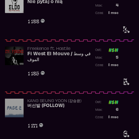
Nie pytaj o nią
Poprzednia p
4
Max:
Najwyższa p
1
msc
Czas:
Obecność w 
1 188
4.
Freekence
ft.
Hostile
Ost:
Fi West El Mouve / في وسط
Poprzednia p
5
Max:
الموف
Najwyższa p
1
msc
Czas:
Obecność w 
1 185
5.
KANG SEUNG YOON (강승윤)
Ost:
버선발 (FOLLOW)
Poprzednia p
6
Max:
Najwyższa p
1
msc
Czas:
Obecność w 
1 171
6.