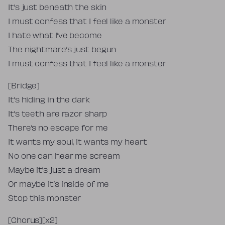
It’s just beneath the skin
I must confess that I feel like a monster
I hate what I’ve become
The nightmare’s just begun
I must confess that I feel like a monster
[Bridge]
It’s hiding in the dark
It’s teeth are razor sharp
There’s no escape for me
It wants my soul, it wants my heart
No one can hear me scream
Maybe it’s just a dream
Or maybe it’s inside of me
Stop this monster
[Chorus][x2]