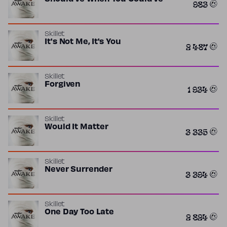
983
Skillet
It's Not Me, It's You
2 487
Skillet
Forgiven
1 934
Skillet
Would It Matter
3 335
Skillet
Never Surrender
3 394
Skillet
One Day Too Late
2 824