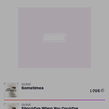
Skillet
Sometimes
1 068
Skillet
Should've When You Could've