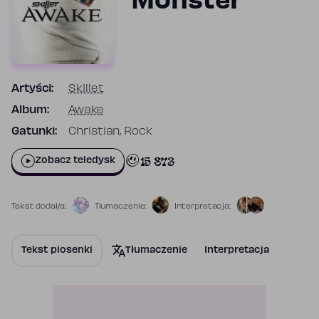
Monster
Artyści:
Skillet
Album:
Awake
Gatunki:
Christian, Rock
15 873
Zobacz teledysk
Tekst dodał/a:
Tłumaczenie:
Interpretacja:
Tekst piosenki
Tłumaczenie
Interpretacja