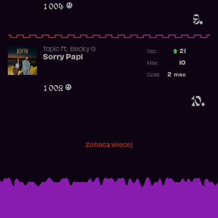
1 004
9.
Topic
ft.
Becky G
21
Ost.:
Sorry Papi
Poprzednia p
10
Max:
Najwyższa po
2
msc
Czas:
Obecność w r
1 002
10.
Zobacz więcej