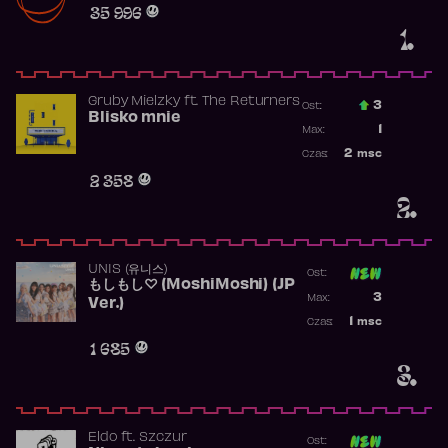
35 996
1.
Gruby Mielzky
ft.
The Returners
3
Ost.:
Blisko mnie
Poprzednia p
1
Max:
Najwyższa po
2
msc
Czas:
Obecność w r
2 358
2.
UNIS (유니스)
Ost:
もしもし♡ (MoshiMoshi) (JP
Poprzednia p
3
Max:
Ver.)
Najwyższa p
1
msc
Czas:
Obecność w 
1 685
3.
Eldo
ft.
Szczur
Ost: