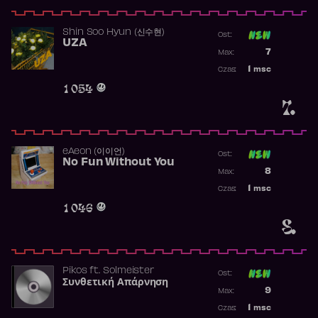
Shin Soo Hyun (신수현)
Ost:
UZA
Poprzednia p
7
Max:
Najwyższa p
1
msc
Czas:
Obecność w 
1 054
7.
​eAeon (이이언)
Ost:
No Fun Without You
Poprzednia p
8
Max:
Najwyższa p
1
msc
Czas:
Obecność w 
1 046
8.
Pikos
ft.
Solmeister
Ost:
Συνθετική Απάρνηση
Poprzednia p
9
Max:
Najwyższa p
1
msc
Czas:
Obecność w 