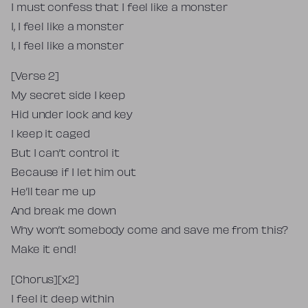
I must confess that I feel like a monster
I, I feel like a monster
I, I feel like a monster
[Verse 2]
My secret side I keep
Hid under lock and key
I keep it caged
But I can’t control it
Because if I let him out
He’ll tear me up
And break me down
Why won’t somebody come and save me from this?
Make it end!
[Chorus][x2]
I feel it deep within