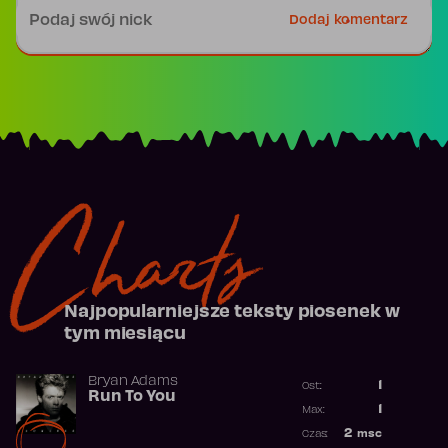
Podpis
Dodaj komentarz
Charts
Najpopularniejsze teksty piosenek w
tym miesiącu
Bryan Adams
1
Ost.:
Run To You
Poprzednia p
1
Max:
Najwyższa po
2
msc
Czas:
Obecność w r