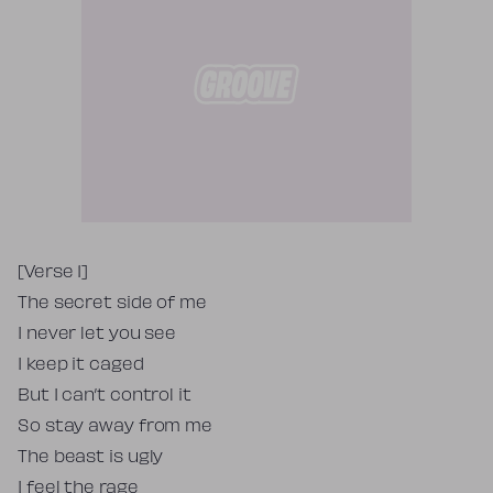
Tekst piosenki
[Verse 1]
The secret side of me
I never let you see
I keep it caged
But I can’t control it
So stay away from me
The beast is ugly
I feel the rage