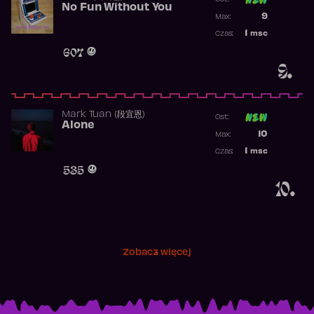
No Fun Without You
Poprzednia p
9
Max:
Najwyższa p
1
msc
Czas:
Obecność w 
607
9.
Mark Tuan (段宜恩)
Ost:
Alone
Poprzednia p
10
Max:
Najwyższa p
1
msc
Czas:
Obecność w 
535
10.
Zobacz więcej