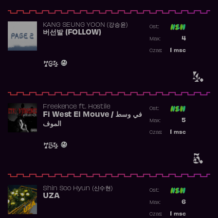
KANG SEUNG YOON (강승윤)
Ost:
버선발 (FOLLOW)
Poprzednia p
4
Max:
Najwyższa p
1
msc
Czas:
Obecność w 
764
4.
Freekence
ft.
Hostile
Ost:
Fi West El Mouve / في وسط
Poprzednia p
5
Max:
الموف
Najwyższa p
1
msc
Czas:
Obecność w 
754
5.
Shin Soo Hyun (신수현)
Ost:
UZA
Poprzednia p
6
Max:
Najwyższa p
1
msc
Czas: