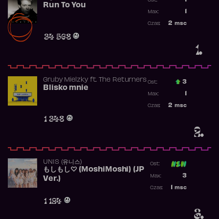
1
Ost.:
Run To You
Poprzednia p
1
Max:
Najwyższa po
2
msc
Czas:
Obecność w r
34 568
1.
Gruby Mielzky
ft.
The Returners
3
Ost.:
Blisko mnie
Poprzednia p
1
Max:
Najwyższa po
2
msc
Czas:
Obecność w r
1 348
2.
UNIS (유니스)
Ost:
もしもし♡ (MoshiMoshi) (JP
Poprzednia p
3
Max:
Ver.)
Najwyższa p
1
msc
Czas:
Obecność w 
1 124
3.