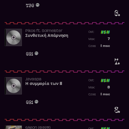
Obecność w 
736
6.
Pikos
ft.
Solmeister
Ost:
Συνθετική Απάρνηση
Poprzednia p
7
Max:
Najwyższa p
1
msc
Czas:
Obecność w 
621
7.
Javaspa
Ost:
Η συμμορία των 11
Poprzednia p
8
Max:
Najwyższa p
1
msc
Czas:
Obecność w 
621
8.
​eAeon (이이언)
Ost: