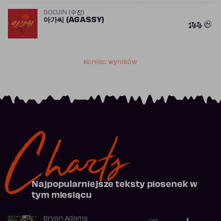
SOOJIN (수진)
아가씨 (AGASSY)
144
Koniec wyników
Charts
Najpopularniejsze teksty piosenek w
tym miesiącu
Bryan Adams