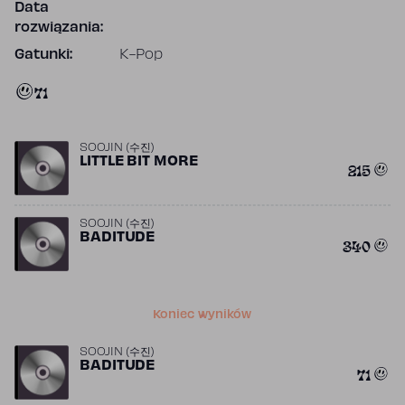
Data
rozwiązania:
Gatunki:
K-Pop
71
SOOJIN (수진)
LITTLE BIT MORE
215
SOOJIN (수진)
BADITUDE
340
Koniec wyników
SOOJIN (수진)
BADITUDE
71