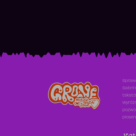
Sprawd
Sabrin
teksto
Wyróżn
pozwol
piosen
Kat