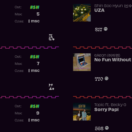
Shin Soo Hyun (신
Ost:
UZA
Poprzednia pozycja
5
Max:
Najwyższa pozycja
1
msc
Czas:
Obecność w rankingu
817
5.
​eAeon (이이언)
Ost:
No Fun Without
Poprzednia pozycja
7
Max:
Najwyższa pozycja
1
msc
Czas:
Obecność w rankingu
770
7.
Topic
ft.
Becky G
Ost:
Sorry Papi
Poprzednia pozycja
9
Max:
Najwyższa pozycja
1
msc
Czas:
Obecność w rankingu
598