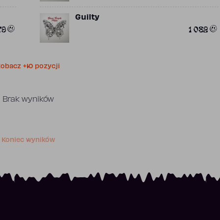
Guilty
79
1 082
obacz +10 pozycji
Brak wyników
Koniec wyników