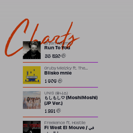
Charts
Bryan Adams
Run To You
35 820
Gruby Mielzky
ft.
The
Returners
Blisko mnie
1 606
UNIS (유니스)
もしもし♡ (MoshiMoshi)
(JP Ver.)
1 261
Freekence
ft.
Hostile
Fi West El Mouve / في