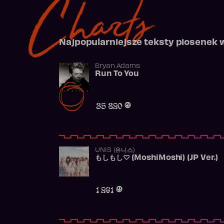
Charts
Najpopularniejsze teksty piosenek 
Bryan Adams
Run To You
35 820
UNIS (유니스)
もしもし♡ (MoshiMoshi) (JP Ver.)
1 261