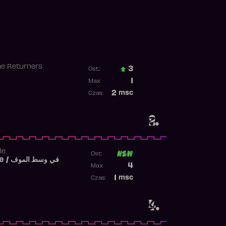
he Returners
3
Ost.:
Poprzednia pozycja
1
Max:
Najwyższa pozycja
2
msc
Czas:
Obecność w rankingu
2.
le
Ost:
Fi West El Mouve / في وسط الموف
Poprzednia pozycja
4
Max:
Najwyższa pozycja
1
msc
Czas:
Obecność w rankingu
4.