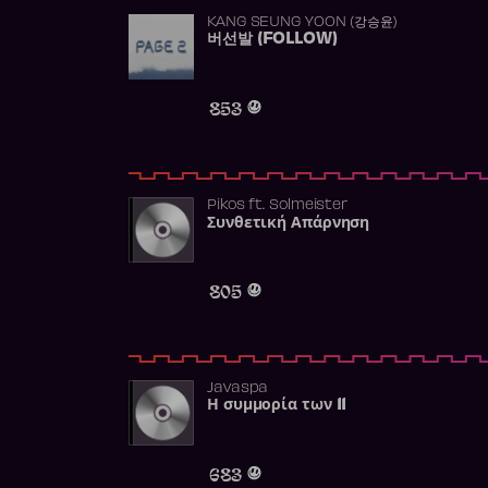
KANG SEUNG YOON (강승윤)
버선발 (FOLLOW)
853
Pikos
ft.
Solmeister
Συνθετική Απάρνηση
805
Javaspa
Η συμμορία των 11
683