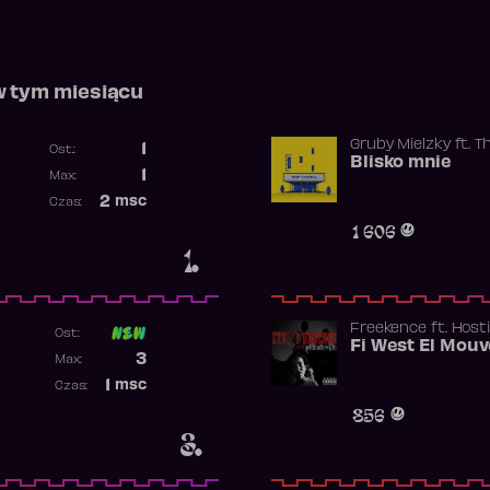
w tym miesiącu
Gruby Mielzky
ft.
T
1
Ost.:
Blisko mnie
Poprzednia pozycja
1
Max:
Najwyższa pozycja
2
msc
Czas:
Obecność w rankingu
1 606
1.
Freekence
ft.
Hosti
Ost:
Poprzednia pozycja
3
Max:
Najwyższa pozycja
1
msc
Czas:
Obecność w rankingu
856
3.