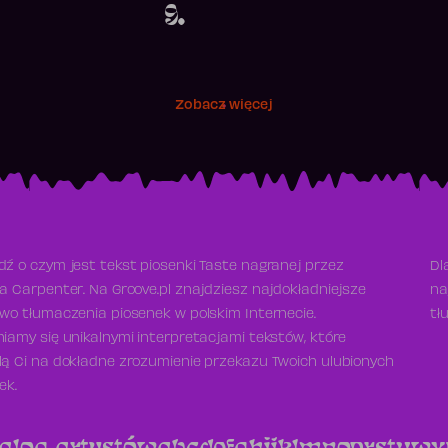
9.
Zobacz więcej
ź o czym jest tekst piosenki Taste nagranej przez
Dl
a Carpenter. Na Groove.pl znajdziesz najdokładniejsze
na
wo tłumaczenia piosenek w polskim Internecie.
tł
iamy się unikalnymi interpretacjami tekstów, które
ą Ci na dokładne zrozumienie przekazu Twoich ulubionych
ek.
alog artystów
a
b
c
d
e
f
g
h
i
j
k
l
m
n
o
p
r
s
t
u
w
x