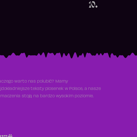
10.
aczego warto nas polubić? Mamy
jdokładniejsze teksty piosenek w Polsce, a nasze
umaczenia stoją na bardzo wysokim poziomie.
y
z
#