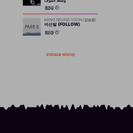
وسط الموف
856
KANG SEUNG YOON (강승윤)
버선발 (FOLLOW)
853
Zobacz więcej