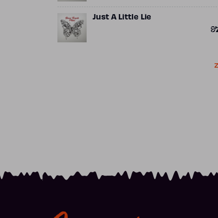
Just A Little Lie
9
Z