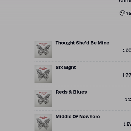
Gatun
46
Thought She'd Be Mine
1 0
Six Eight
1 0
Reds & Blues
1 1
Middle Of Nowhere
1 2