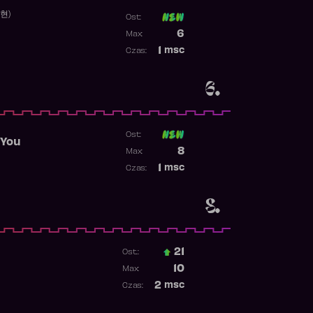
수현)
Ost:
Poprzednia pozycja
6
Max:
Najwyższa pozycja
1
msc
Czas:
Obecność w rankingu
6.
Ost:
 You
Poprzednia pozycja
8
Max:
Najwyższa pozycja
1
msc
Czas:
Obecność w rankingu
8.
21
Ost.:
Poprzednia pozycja
10
Max:
Najwyższa pozycja
2
msc
Czas:
Obecność w rankingu