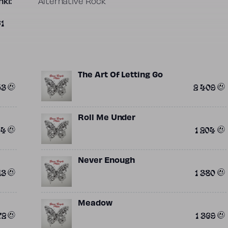
ki:
Alternative Rock
1
The Art Of Letting Go
53
2 409
Roll Me Under
04
1 204
Never Enough
13
1 380
Meadow
72
1 369