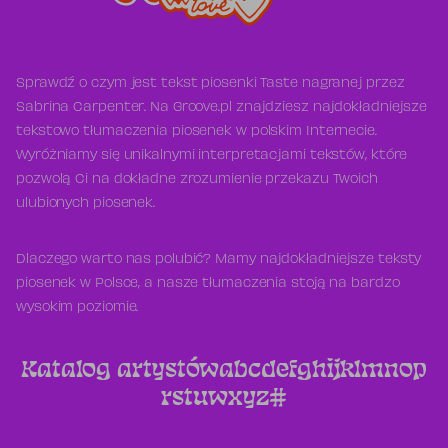
Sprawdź o czym jest tekst piosenki Taste nagranej przez
Sabrina Carpenter. Na Groove.pl znajdziesz najdokładniejsze
tekstowo tłumaczenia piosenek w polskim Internecie.
Wyróżniamy się unikalnymi interpretacjami tekstów, które
pozwolą Ci na dokładne zrozumienie przekazu Twoich
ulubionych piosenek.
Dlaczego warto nas polubić? Mamy najdokładniejsze teksty
piosenek w Polsce, a nasze tłumaczenia stoją na bardzo
wysokim poziomie.
Katalog artystów
a
b
c
d
e
f
g
h
i
j
k
l
m
n
o
p
r
s
t
u
w
x
y
z
#