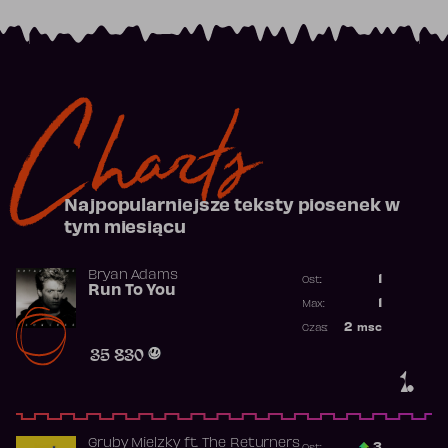
Charts
Najpopularniejsze teksty piosenek w
tym miesiącu
Bryan Adams
1
Ost.:
Run To You
Poprzednia p
1
Max:
Najwyższa po
2
msc
Czas:
Obecność w r
35 830
1.
Gruby Mielzky
ft.
The Returners