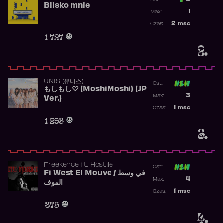
3
Ost.:
Blisko mnie
Poprzednia p
1
Max:
Najwyższa po
2
msc
Czas:
Obecność w r
1 727
2.
UNIS (유니스)
Ost:
もしもし♡ (MoshiMoshi) (JP
Poprzednia p
3
Max:
Ver.)
Najwyższa p
1
msc
Czas:
Obecność w 
1 293
3.
Freekence
ft.
Hostile
Ost:
Fi West El Mouve / في وسط
Poprzednia p
4
Max:
الموف
Najwyższa p
1
msc
Czas:
Obecność w 
875
4.