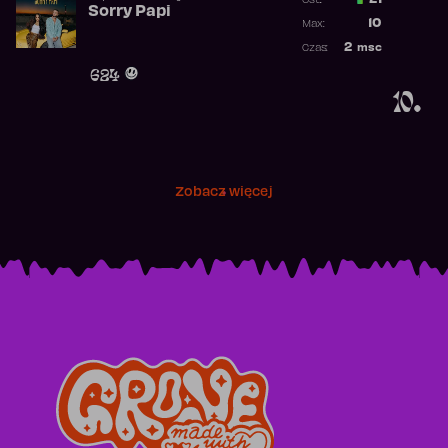
21
Ost.:
Sorry Papi
Poprzednia p
10
Max:
Najwyższa po
2
msc
Czas:
Obecność w r
624
10.
Zobacz więcej