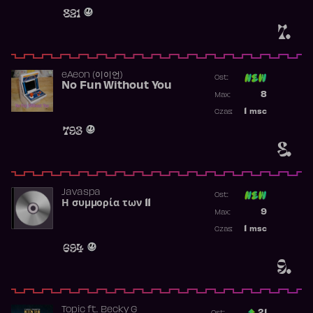
Obecność w 
821
7.
​eAeon (이이언)
Ost:
No Fun Without You
Poprzednia p
8
Max:
Najwyższa p
1
msc
Czas:
Obecność w 
793
8.
Javaspa
Ost:
Η συμμορία των 11
Poprzednia p
9
Max:
Najwyższa p
1
msc
Czas:
Obecność w 
694
9.
Topic
ft.
Becky G