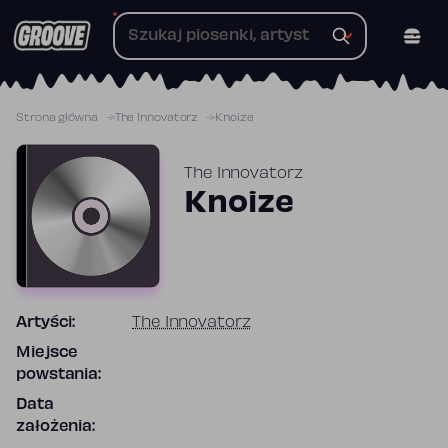
Przejdź
do
treści
Strona główna
The Innovatorz
Knoize
The Innovatorz
Knoize
Artyści:
The Innovatorz
Miejsce
powstania:
Data
założenia: