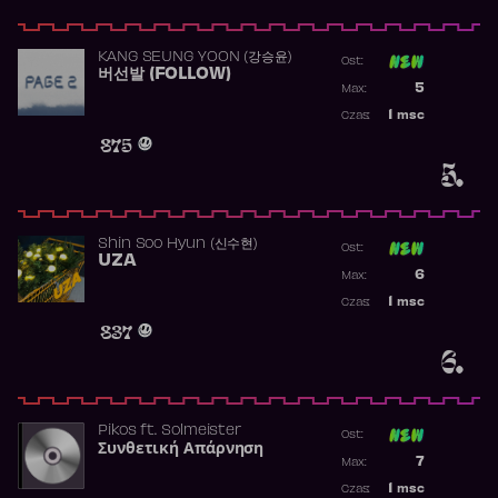
KANG SEUNG YOON (강승윤)
Ost:
버선발 (FOLLOW)
Poprzednia p
5
Max:
Najwyższa p
1
msc
Czas:
Obecność w 
875
5.
Shin Soo Hyun (신수현)
Ost:
UZA
Poprzednia p
6
Max:
Najwyższa p
1
msc
Czas:
Obecność w 
837
6.
Pikos
ft.
Solmeister
Ost:
Συνθετική Απάρνηση
Poprzednia p
7
Max:
Najwyższa p
1
msc
Czas: