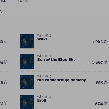
ki:
Rock
89
Wilki (PL)
Wilki
59
1 046
Wilki (PL)
Son of the Blue Sky
02
5 547
Wilki (PL)
Nic zamieszkują demony
49
998
Wilki (PL)
Eroll
79
3 112