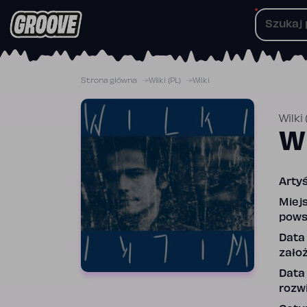
Przejdź
do
treści
Strona główna
Wilki (PL)
Wilki
Wilki 
Wi
Artyś
Miej
pows
Data
założ
Data
rozwi