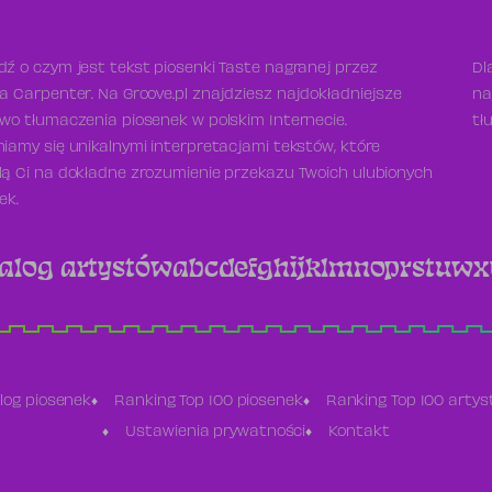
ź o czym jest tekst piosenki Taste nagranej przez
Dl
a Carpenter. Na Groove.pl znajdziesz najdokładniejsze
na
wo tłumaczenia piosenek w polskim Internecie.
tł
iamy się unikalnymi interpretacjami tekstów, które
ą Ci na dokładne zrozumienie przekazu Twoich ulubionych
ek.
alog artystów
a
b
c
d
e
f
g
h
i
j
k
l
m
n
o
p
r
s
t
u
w
x
log piosenek
Ranking Top 100 piosenek
Ranking Top 100 arty
Ustawienia prywatności
Kontakt