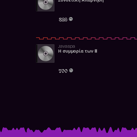
Συνθετική Απάρνηση
829
Javaspa
Η συμμορία των 11
700