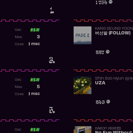
1 754
1.
KANG SEUNG YOON
Ost:
버선발 (FOLLOW)
Poprzednia pozycja
3
Max:
Najwyższa pozycja
1
msc
Czas:
Obecność w rankingu
887
3.
Shin Soo Hyun (신
Ost:
UZA
Poprzednia pozycja
5
Max:
Najwyższa pozycja
1
msc
Czas:
Obecność w rankingu
843
5.
​eAeon (이이언)
Ost: