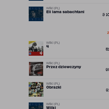
Wilki (PL)
Eli lama sabachtani
5 1
Z
Wilki (PL)
4
8
Wilki (PL)
Przez dziewczyny
6
Wilki (PL)
Obrazki
6
Wilki (PL)
Wilki