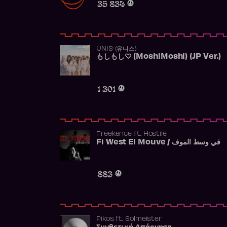
35 834
UNIS (유니스)
もしもし♡ (MoshiMoshi) (JP Ver.)
1 301
Freekence
ft.
Hostile
Fi West El Mouve / في وسط الموف
883
Pikos
ft.
Solmeister