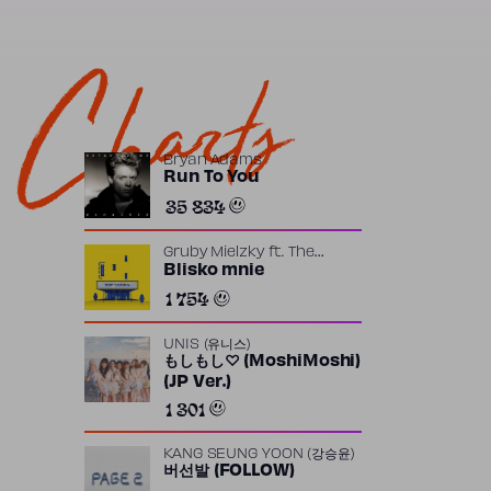
Charts
Bryan Adams
Run To You
35 834
Gruby Mielzky
ft.
The
Returners
Blisko mnie
1 754
UNIS (유니스)
もしもし♡ (MoshiMoshi)
(JP Ver.)
1 301
KANG SEUNG YOON (강승윤)
버선발 (FOLLOW)