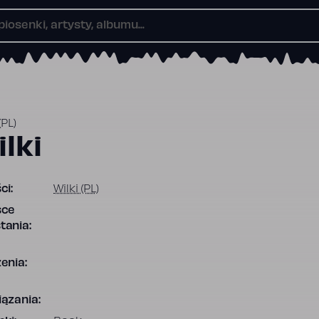
(PL)
lki
ci:
Wilki (PL)
sce
tania:
enia:
ązania: