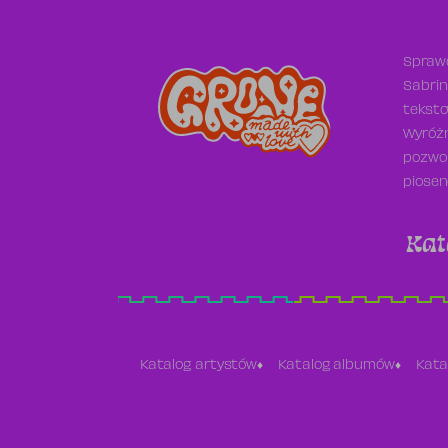
Sprawd
Sabrin
teksto
Wyróżn
pozwol
piosen
Kat
Katalog artystów
Katalog albumów
Kata