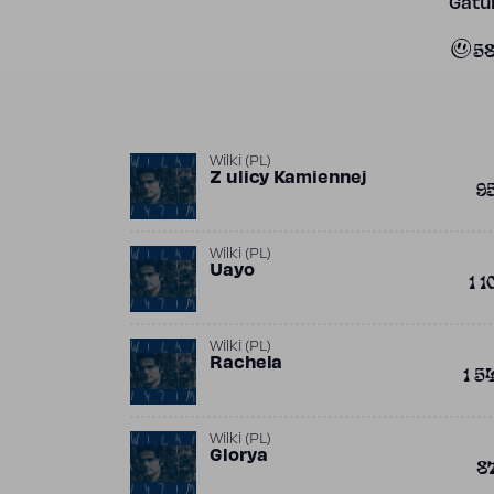
Gatun
5
Wilki (PL)
Z ulicy Kamiennej
9
Wilki (PL)
Uayo
1 1
Wilki (PL)
Rachela
1 5
Wilki (PL)
Glorya
8