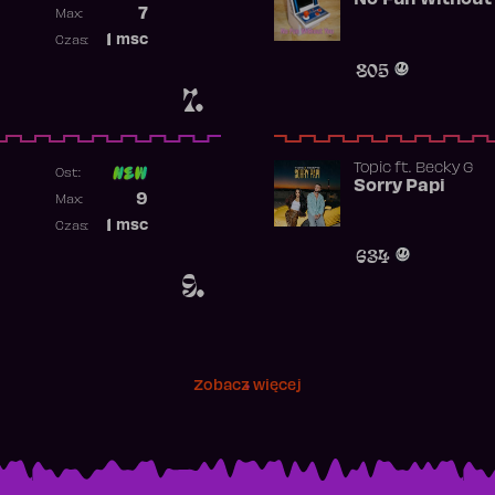
No Fun Without
Poprzednia pozycja
7
Max:
Najwyższa pozycja
1
msc
Czas:
Obecność w rankingu
805
7.
Topic
ft.
Becky G
Ost:
Sorry Papi
Poprzednia pozycja
9
Max:
Najwyższa pozycja
1
msc
Czas:
Obecność w rankingu
634
9.
Zobacz więcej