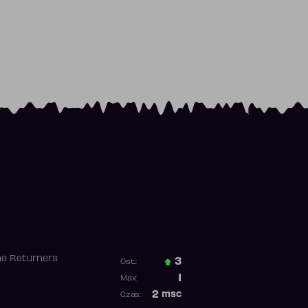
he Returners
3
Ost.:
Poprzednia pozycja
1
Max:
Najwyższa pozycja
2
msc
Czas:
Obecność w rankingu