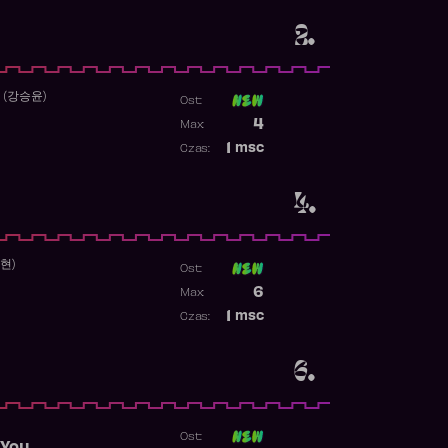
2.
 (강승윤)
Ost:
Poprzednia pozycja
4
Max:
Najwyższa pozycja
1
msc
Czas:
Obecność w rankingu
4.
수현)
Ost:
Poprzednia pozycja
6
Max:
Najwyższa pozycja
1
msc
Czas:
Obecność w rankingu
6.
Ost: