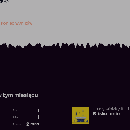
89
Koniec wyników
w tym miesiącu
Gruby Mielzky
ft.
T
1
Ost.:
Blisko mnie
Poprzednia pozycja
1
Max:
Najwyższa pozycja
2
msc
Czas:
Obecność w rankingu