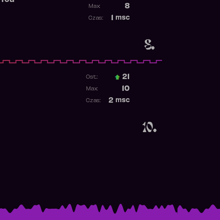
 You
Poprzednia pozycja
8
Max:
Najwyższa pozycja
1
msc
Czas:
Obecność w rankingu
8.
21
Ost.:
Poprzednia pozycja
10
Max:
Najwyższa pozycja
2
msc
Czas:
Obecność w rankingu
10.