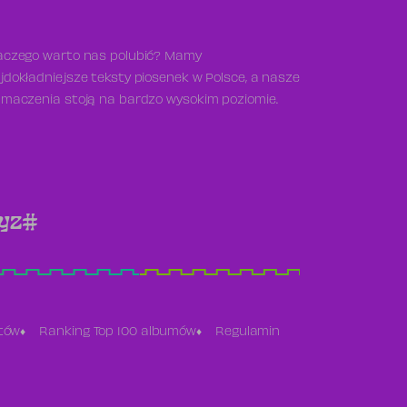
aczego warto nas polubić? Mamy
jdokładniejsze teksty piosenek w Polsce, a nasze
umaczenia stoją na bardzo wysokim poziomie.
y
z
#
stów
Ranking Top 100 albumów
Regulamin