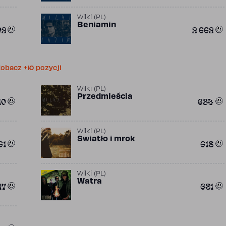
Wilki (PL)
Beniamin
02
2 662
obacz +10 pozycji
Wilki (PL)
Przedmieścia
10
634
Wilki (PL)
Światło i mrok
61
618
Wilki (PL)
Watra
17
681