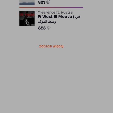
887
Freekence
ft.
Hostile
Fi West El Mouve / في
وسط الموف
883
Zobacz więcej