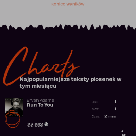
Koniec wyników
Charts
Najpopularniejsze teksty piosenek w
tym miesiącu
Bryan Adams
1
Ost.:
Run To You
Poprzednia p
1
Max:
Najwyższa po
2
msc
Czas:
Obecność w r
35 993
1.