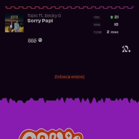
Topic
ft.
Becky G
21
Ost.:
Sorry Papi
Poprzednia p
10
Max:
Najwyższa po
2
msc
Czas:
Obecność w r
995
10.
Zobacz więcej