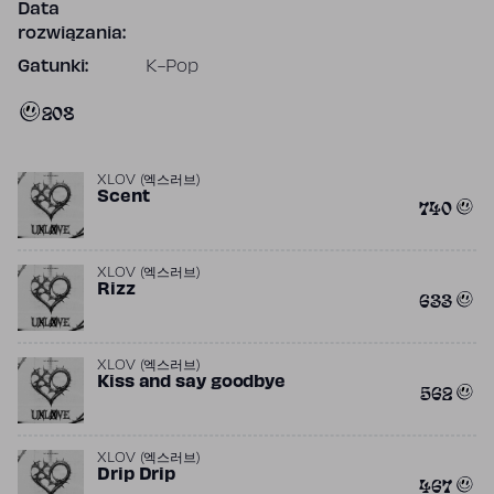
Data
rozwiązania:
Gatunki:
K-Pop
208
XLOV (엑스러브)
Scent
740
XLOV (엑스러브)
Rizz
633
XLOV (엑스러브)
Kiss and say goodbye
562
XLOV (엑스러브)
Drip Drip
467