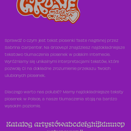
Sprawdź o czym jest tekst piosenki Taste nagranej przez
Sabrina Carpenter. Na Groove.pl znajdziesz najdokładniejsze
tekstowo tłumaczenia piosenek w polskim Internecie.
Wyróżniamy się unikalnymi interpretacjami tekstów, które
pozwolą Ci na dokładne zrozumienie przekazu Twoich
ulubionych piosenek.
Dlaczego warto nas polubić? Mamy najdokładniejsze teksty
piosenek w Polsce, a nasze tłumaczenia stoją na bardzo
wysokim poziomie.
Katalog artystów
a
b
c
d
e
f
g
h
i
j
k
l
m
n
o
p