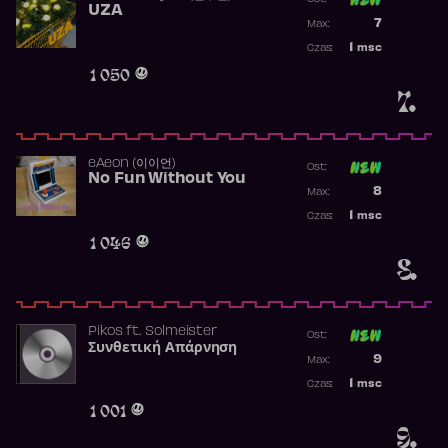
UZA
Poprzednia p
7
Max:
Najwyższa p
1
msc
Czas:
Obecność w 
1 050
7.
​eAeon (이이언)
Ost:
No Fun Without You
Poprzednia p
8
Max:
Najwyższa p
1
msc
Czas:
Obecność w 
1 046
8.
Pikos
ft.
Solmeister
Ost:
Συνθετική Απάρνηση
Poprzednia p
9
Max:
Najwyższa p
1
msc
Czas:
Obecność w 
1 001
9.