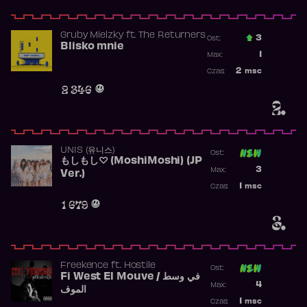
Gruby Mielzky
ft.
The Returners
3
Ost.:
Blisko mnie
Poprzednia p
1
Max:
Najwyższa po
2
msc
Czas:
Obecność w r
2 346
2.
UNIS (유니스)
Ost:
もしもし♡ (MoshiMoshi) (JP
Poprzednia p
3
Max:
Ver.)
Najwyższa p
1
msc
Czas:
Obecność w 
1 679
3.
Freekence
ft.
Hostile
Ost:
Fi West El Mouve / في وسط
Poprzednia p
4
Max:
الموف
Najwyższa p
1
msc
Czas: