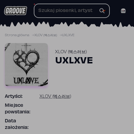
Przejdź
do
treści
Strona główna
XLOV (엑스러브)
UXLXVE
XLOV (엑스러브)
UXLXVE
Artyści:
XLOV (엑스러브)
Miejsce
powstania:
Data
założenia: