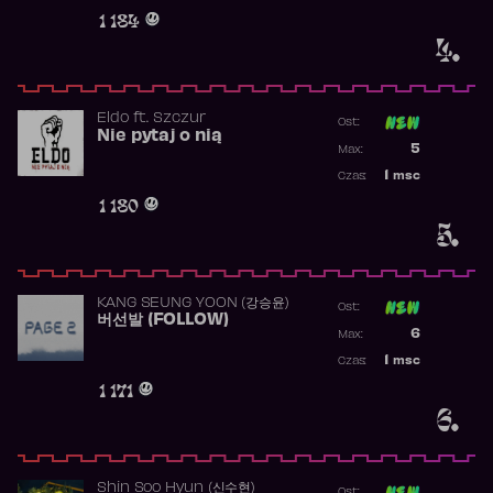
Obecność w 
1 184
4.
Eldo
ft.
Szczur
Ost:
Nie pytaj o nią
Poprzednia p
5
Max:
Najwyższa p
1
msc
Czas:
Obecność w 
1 180
5.
KANG SEUNG YOON (강승윤)
Ost:
버선발 (FOLLOW)
Poprzednia p
6
Max:
Najwyższa p
1
msc
Czas:
Obecność w 
1 171
6.
Shin Soo Hyun (신수현)
Ost: