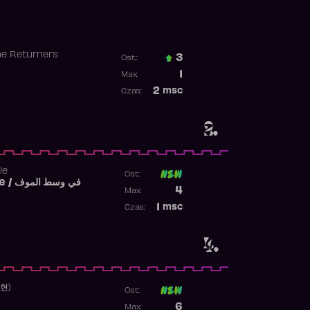
he Returners
3
Ost.:
Poprzednia pozycja
1
Max:
Najwyższa pozycja
2
msc
Czas:
Obecność w rankingu
2.
le
Ost:
Fi West El Mouve / في وسط الموف
Poprzednia pozycja
4
Max:
Najwyższa pozycja
1
msc
Czas:
Obecność w rankingu
4.
수현)
Ost:
Poprzednia pozycja
6
Max: