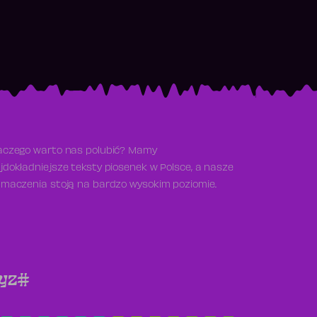
aczego warto nas polubić? Mamy
jdokładniejsze teksty piosenek w Polsce, a nasze
umaczenia stoją na bardzo wysokim poziomie.
y
z
#