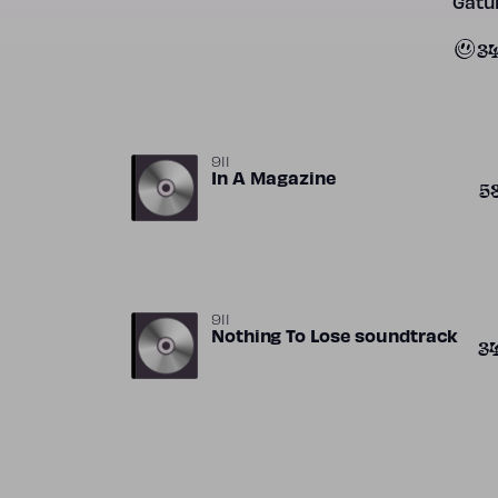
Gatun
3
911
In A Magazine
5
911
Nothing To Lose soundtrack
3