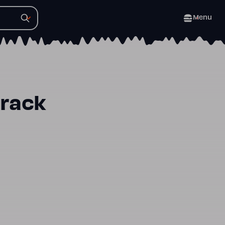
Menu
track