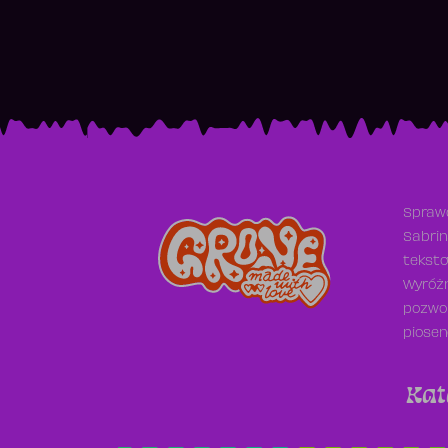
Sprawd
Sabrin
teksto
Wyróżn
pozwol
piosen
Kat