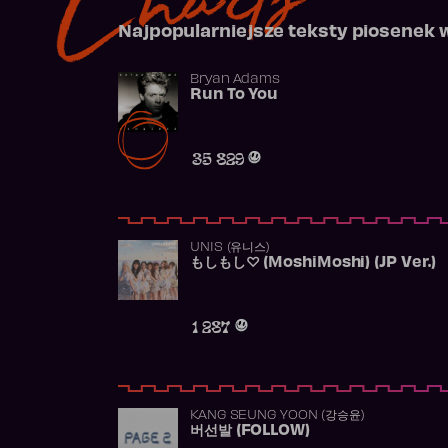
Najpopularniejsze teksty piosenek 
Bryan Adams
Run To You
35 829
UNIS (유니스)
もしもし♡ (MoshiMoshi) (JP Ver.)
1 287
KANG SEUNG YOON (강승윤)
버선발 (FOLLOW)