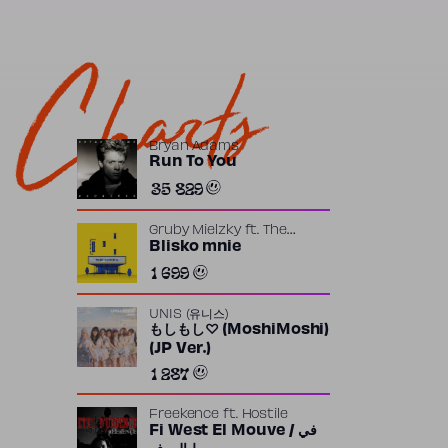
Charts
Bryan Adams
Run To You
35 829
Gruby Mielzky
ft.
The
Returners
Blisko mnie
1 699
UNIS (유니스)
もしもし♡ (MoshiMoshi)
(JP Ver.)
1 287
Freekence
ft.
Hostile
Fi West El Mouve / في