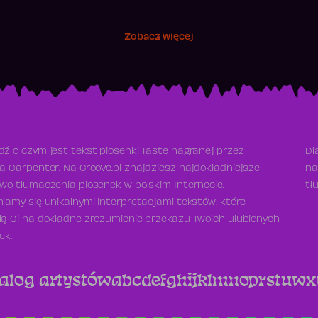
Zobacz więcej
ź o czym jest tekst piosenki Taste nagranej przez
Dl
a Carpenter. Na Groove.pl znajdziesz najdokładniejsze
na
wo tłumaczenia piosenek w polskim Internecie.
tł
iamy się unikalnymi interpretacjami tekstów, które
ą Ci na dokładne zrozumienie przekazu Twoich ulubionych
ek.
alog artystów
a
b
c
d
e
f
g
h
i
j
k
l
m
n
o
p
r
s
t
u
w
x