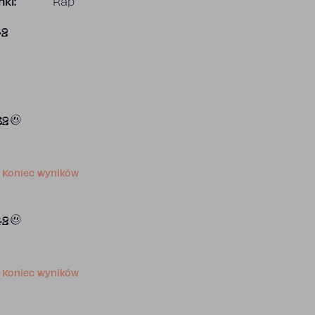
ki:
Rap
42
82
Koniec wyników
42
Koniec wyników