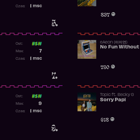
Najwyższa pozycja
1
msc
Czas:
Obecność w rankingu
837
5.
​eAeon (이이언)
Ost:
No Fun Without
Poprzednia pozycja
7
Max:
Najwyższa pozycja
1
msc
Czas:
Obecność w rankingu
790
7.
Topic
ft.
Becky G
Ost:
Sorry Papi
Poprzednia pozycja
9
Max:
Najwyższa pozycja
1
msc
Czas:
Obecność w rankingu
618
9.