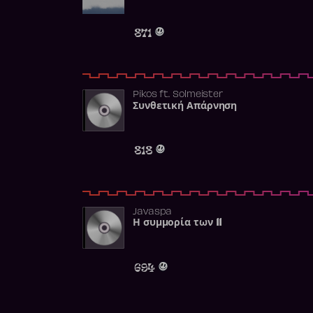
871
Pikos
ft.
Solmeister
Συνθετική Απάρνηση
818
Javaspa
Η συμμορία των 11
694