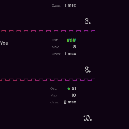
Najwyższa pozycja
1
msc
Czas:
Obecność w rankingu
6.
Ost:
 You
Poprzednia pozycja
8
Max:
Najwyższa pozycja
1
msc
Czas:
Obecność w rankingu
8.
21
Ost.:
Poprzednia pozycja
10
Max:
Najwyższa pozycja
2
msc
Czas:
Obecność w rankingu
10.