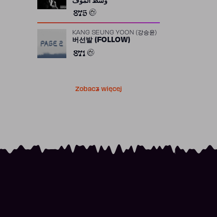
وسط الموف
875
KANG SEUNG YOON (강승윤)
버선발 (FOLLOW)
871
Zobacz więcej