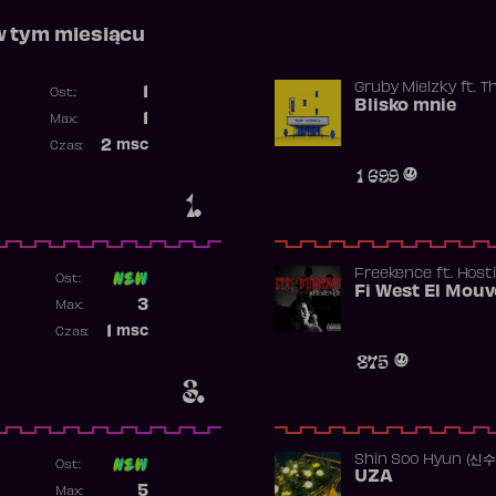
w tym miesiącu
Gruby Mielzky
ft.
T
1
Ost.:
Blisko mnie
Poprzednia pozycja
1
Max:
Najwyższa pozycja
2
msc
Czas:
Obecność w rankingu
1 699
1.
Freekence
ft.
Hosti
Ost:
Poprzednia pozycja
3
Max:
Najwyższa pozycja
1
msc
Czas:
Obecność w rankingu
875
3.
Shin Soo Hyun (신
Ost:
UZA
Poprzednia pozycja
5
Max: