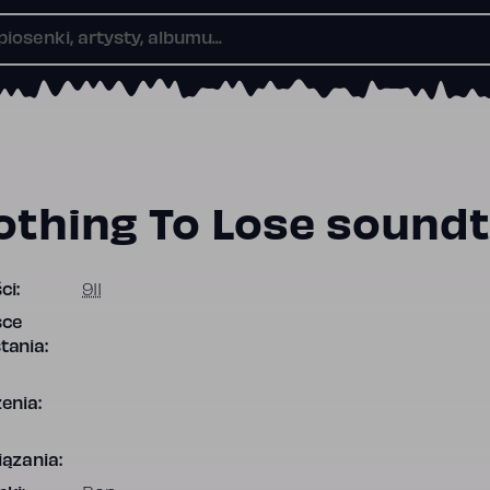
othing To Lose sound
ci:
911
sce
tania:
enia:
ązania: