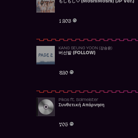
もしもし♡ (MoshiMoshi) (JP Ver.)
1 203
KANG SEUNG YOON (강승윤)
버선발 (FOLLOW)
820
Pikos
ft.
Solmeister
Συνθετική Απάρνηση
705