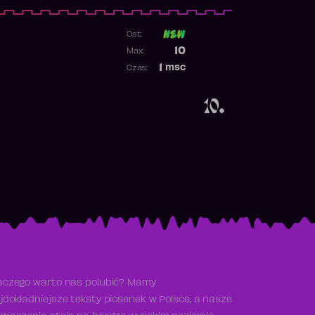
Ost:
Poprzednia pozycja
10
Max:
Najwyższa pozycja
1
msc
Czas:
Obecność w rankingu
10.
aczego warto nas polubić? Mamy
jdokładniejsze teksty piosenek w Polsce, a nasze