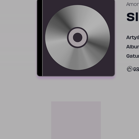
Amon
S
Artyś
Albu
Gatun
62