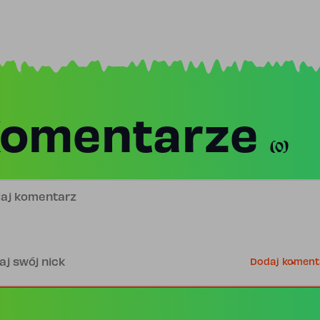
omentarze
(0)
j komentarz
is
Dodaj koment