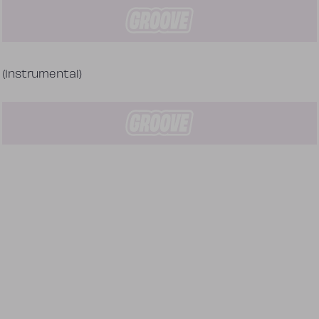
Tekst piosenki
(instrumental)