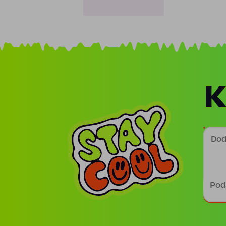
K
Doda
Podp