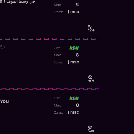
Fi West El Mouve / في وسط الموف
Poprzednia pozycja
4
Max:
Najwyższa pozycja
1
msc
Czas:
Obecność w rankingu
4.
수현)
Ost:
Poprzednia pozycja
6
Max:
Najwyższa pozycja
1
msc
Czas:
Obecność w rankingu
6.
Ost:
 You
Poprzednia pozycja
8
Max:
Najwyższa pozycja
1
msc
Czas:
Obecność w rankingu
8.