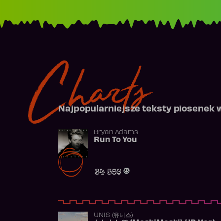
Charts
Najpopularniejsze teksty piosenek 
Bryan Adams
Run To You
34 596
UNIS (유니스)