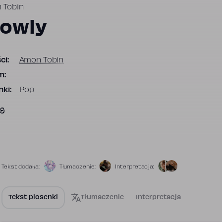
 Tobin
lowly
ci:
Amon Tobin
m:
ki:
Pop
9
Tekst dodał/a:
Tłumaczenie:
Interpretacja:
Tekst piosenki
Tłumaczenie
Interpretacja