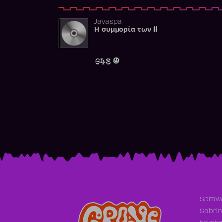
Javaspa
Η συμμορία των 11
648
Sprawd
Sabrin