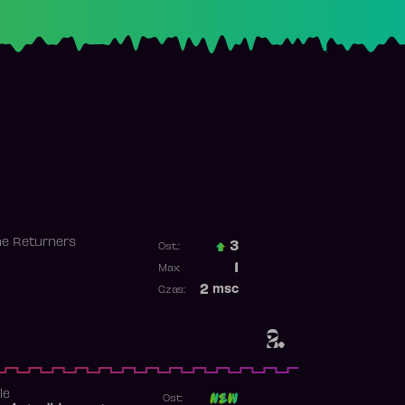
he Returners
3
Ost.:
Poprzednia pozycja
1
Max:
Najwyższa pozycja
2
msc
Czas:
Obecność w rankingu
2.
le
Ost: