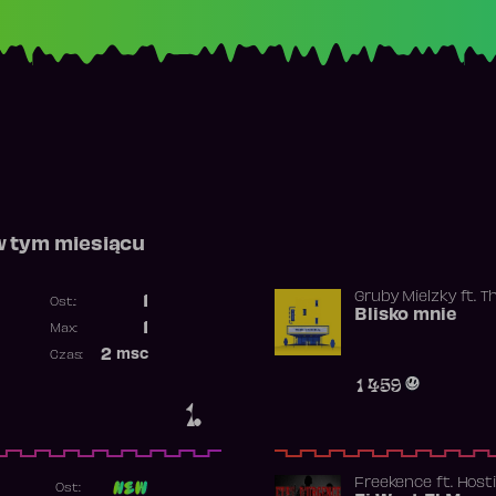
w tym miesiącu
Gruby Mielzky
ft.
T
1
Ost.:
Blisko mnie
Poprzednia pozycja
1
Max:
Najwyższa pozycja
2
msc
Czas:
Obecność w rankingu
1 459
1.
Freekence
ft.
Hosti
Ost: