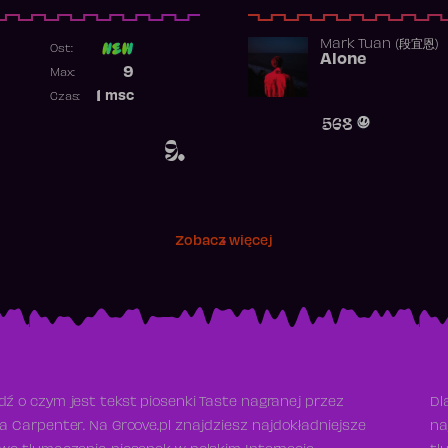
Mark Tuan (段宜恩)
Ost:
Alone
Poprzednia pozycja
9
Max:
Najwyższa pozycja
1
msc
Czas:
Obecność w rankingu
568
9.
Zobacz więcej
ź o czym jest tekst piosenki Taste nagranej przez
Dl
a Carpenter. Na Groove.pl znajdziesz najdokładniejsze
na