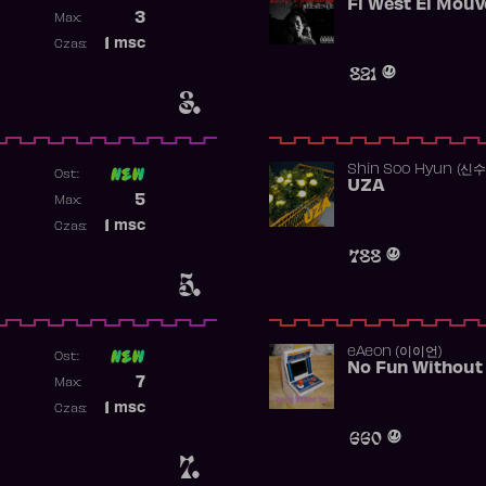
Poprzednia pozycja
3
Max:
Najwyższa pozycja
1
msc
Czas:
Obecność w rankingu
821
3.
Shin Soo Hyun (신
Ost:
UZA
Poprzednia pozycja
5
Max:
Najwyższa pozycja
1
msc
Czas:
Obecność w rankingu
788
5.
​eAeon (이이언)
Ost:
No Fun Without
Poprzednia pozycja
7
Max:
Najwyższa pozycja
1
msc
Czas:
Obecność w rankingu
660
7.