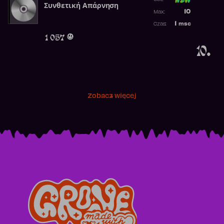
Συνθετική Απάρνηση
Poprzednia p
10
Max:
Najwyższa p
1
msc
Czas:
Obecność w 
1 057
10.
Zobacz więcej