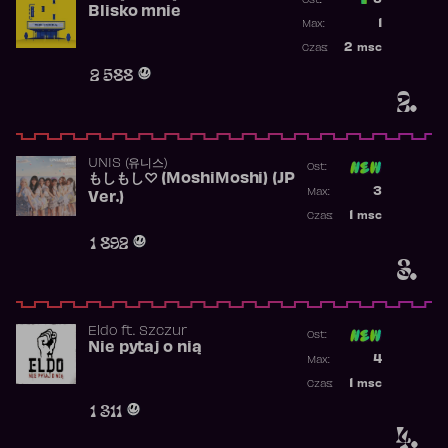
3
Ost.:
Blisko mnie
Poprzednia p
1
Max:
Najwyższa po
2
msc
Czas:
Obecność w r
2 588
2.
UNIS (유니스)
Ost:
もしもし♡ (MoshiMoshi) (JP
Poprzednia p
3
Max:
Ver.)
Najwyższa p
1
msc
Czas:
Obecność w 
1 892
3.
Eldo
ft.
Szczur
Ost:
Nie pytaj o nią
Poprzednia p
4
Max:
Najwyższa p
1
msc
Czas:
Obecność w 
1 311
4.