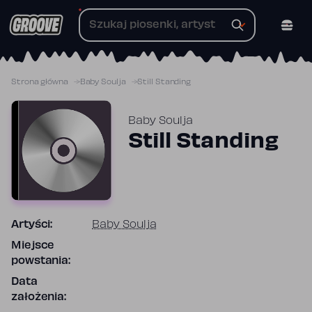
Przejdź
do
treści
Strona główna
Baby Soulja
Still Standing
Baby Soulja
Still Standing
Artyści:
Baby Soulja
Miejsce
powstania:
Data
założenia: