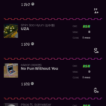
Obecność w r
1 140
7.
Shin Soo Hyun (신수현)
Ost:
UZA
Poprzednia p
8
Max:
Najwyższa p
1
msc
Czas:
Obecność w 
1 106
8.
​eAeon (이이언)
Ost:
No Fun Without You
Poprzednia p
9
Max:
Najwyższa p
1
msc
Czas:
Obecność w 
1 102
9.
Pikos
ft.
Solmeister
Ost: