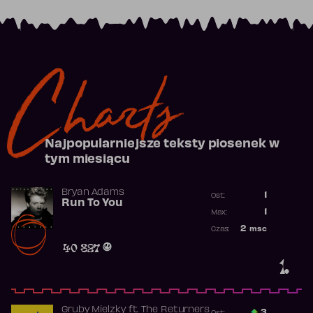
Charts
Najpopularniejsze teksty piosenek w
tym miesiącu
Bryan Adams
1
Ost.:
Run To You
Poprzednia p
1
Max:
Najwyższa po
2
msc
Czas:
Obecność w r
40 827
1.
Gruby Mielzky
ft.
The Returners