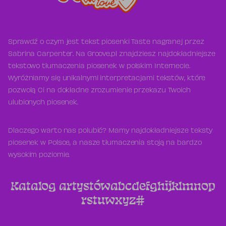
Sprawdź o czym jest tekst piosenki Taste nagranej przez
Sabrina Carpenter. Na Groove.pl znajdziesz najdokładniejsze
tekstowo tłumaczenia piosenek w polskim Internecie.
Wyróżniamy się unikalnymi interpretacjami tekstów, które
pozwolą Ci na dokładne zrozumienie przekazu Twoich
ulubionych piosenek.
Dlaczego warto nas polubić? Mamy najdokładniejsze teksty
piosenek w Polsce, a nasze tłumaczenia stoją na bardzo
wysokim poziomie.
Katalog artystów
a
b
c
d
e
f
g
h
i
j
k
l
m
n
o
p
r
s
t
u
w
x
y
z
#