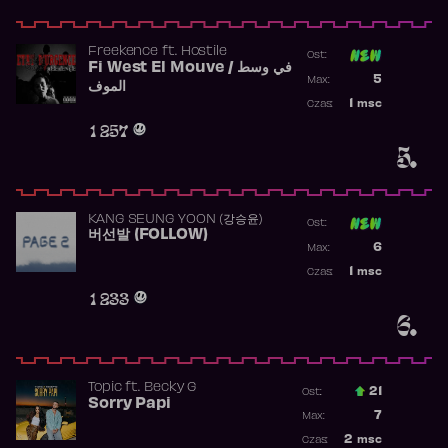
Freekence
ft.
Hostile
Ost:
Fi West El Mouve / في وسط
Poprzednia p
5
Max:
الموف
Najwyższa p
1
msc
Czas:
Obecność w 
1 257
5.
KANG SEUNG YOON (강승윤)
Ost:
버선발 (FOLLOW)
Poprzednia p
6
Max:
Najwyższa p
1
msc
Czas:
Obecność w 
1 233
6.
Topic
ft.
Becky G
21
Ost.:
Sorry Papi
Poprzednia p
7
Max:
Najwyższa po
2
msc
Czas: