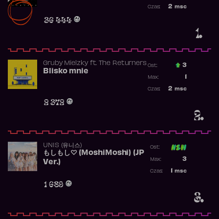
Najwyższa po
2
msc
Czas:
Obecność w r
36 444
1.
Gruby Mielzky
ft.
The Returners
3
Ost.:
Blisko mnie
Poprzednia p
1
Max:
Najwyższa po
2
msc
Czas:
Obecność w r
2 372
2.
UNIS (유니스)
Ost:
もしもし♡ (MoshiMoshi) (JP
Poprzednia p
3
Max:
Ver.)
Najwyższa p
1
msc
Czas:
Obecność w 
1 689
3.