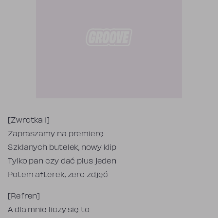
Tekst piosenki
[Zwrotka 1]
Zapraszamy na premierę
Szklanych butelek, nowy klip
Tylko pan czy dać plus jeden
Potem afterek, zero zdjęć
[Refren]
A dla mnie liczy się to