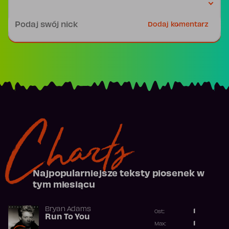
Podpis
Dodaj komentarz
Charts
Najpopularniejsze teksty piosenek w
tym miesiącu
Bryan Adams
1
Ost.:
Run To You
Poprzednia p
1
Max: