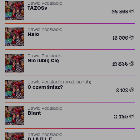
Dawid Podsiadło
TAZOSy
34 969
Dawid Podsiadło
Halo
13 006
Dawid Podsiadło
Nie lubię Cię
19 844
Dawid Podsiadło
(prod.
Sanah
)
O czym śnisz?
9 109
Dawid Podsiadło
Blant
11 745
Dawid Podsiadło
D I A B L E