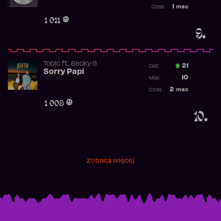
Najwyższa p
1
msc
Czas:
Obecność w 
1 011
9.
Topic
ft.
Becky G
21
Ost.:
Sorry Papi
Poprzednia p
10
Max:
Najwyższa po
2
msc
Czas:
Obecność w r
1 009
10.
Zobacz więcej