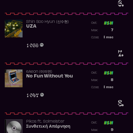
6.
Shin Soo Hyun (신수현)
Ost:
UZA
Poprzednia p
7
Max:
Najwyższa p
1
msc
Czas:
Obecność w 
1 059
7.
​eAeon (이이언)
Ost:
No Fun Without You
Poprzednia p
8
Max:
Najwyższa p
1
msc
Czas:
Obecność w 
1 047
8.
Pikos
ft.
Solmeister
Ost:
Συνθετική Απάρνηση
Poprzednia p
9
Max: