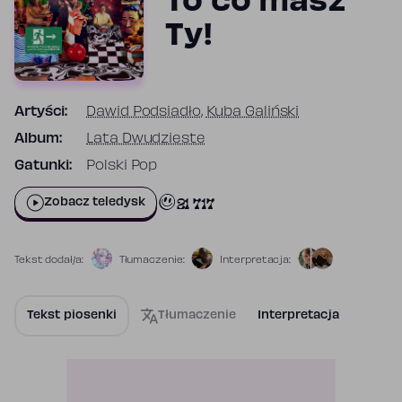
To co masz
Ty!
Artyści:
Dawid Podsiadło
,
Kuba Galiński
Album:
Lata Dwudzieste
Gatunki:
Polski Pop
21 717
Zobacz teledysk
Tekst dodał/a:
Tłumaczenie:
Interpretacja:
Tekst piosenki
Tłumaczenie
Interpretacja