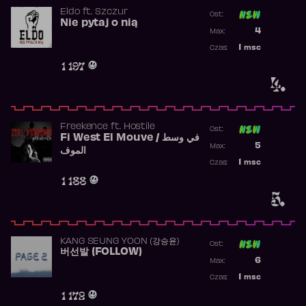
Eldo
ft.
Szczur
Ost:
Nie pytaj o nią
Poprzednia p
4
Max:
Najwyższa p
1
msc
Czas:
Obecność w 
1 197
4.
Freekence
ft.
Hostile
Ost:
Fi West El Mouve / في وسط
Poprzednia p
5
Max:
الموف
Najwyższa p
1
msc
Czas:
Obecność w 
1 188
5.
KANG SEUNG YOON (강승윤)
Ost:
버선발 (FOLLOW)
Poprzednia p
6
Max:
Najwyższa p
1
msc
Czas:
Obecność w 
1 172