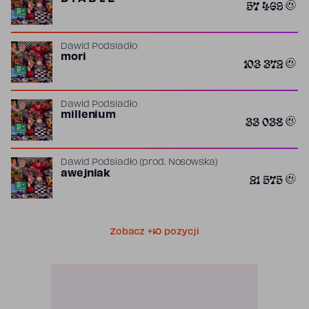
57 469
Dawid Podsiadło
mori
103 372
Dawid Podsiadło
millenium
33 038
Dawid Podsiadło
(prod.
Nosowska
)
awejniak
21 575
Zobacz +10 pozycji