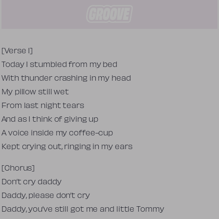
Tekst piosenki
[Verse 1]
Today I stumbled from my bed
With thunder crashing in my head
My pillow still wet
From last night tears
And as I think of giving up
A voice inside my coffee-cup
Kept crying out, ringing in my ears
[Chorus]
Don’t cry daddy
Daddy, please don’t cry
Daddy, you’ve still got me and little Tommy