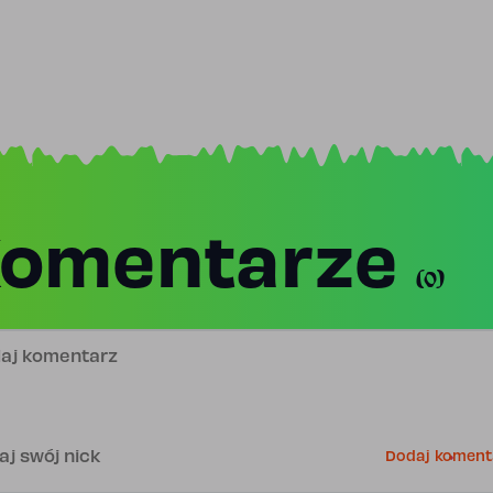
omentarze
(0)
j komentarz
is
Dodaj koment