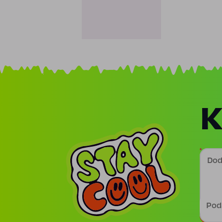
K
Doda
Podp