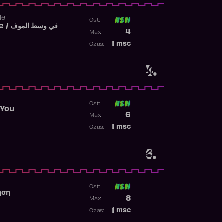
le
Ost:
Fi West El Mouve / في وسط الموف
Poprzednia pozycja
4
Max:
Najwyższa pozycja
1
msc
Czas:
Obecność w rankingu
4.
Ost:
 You
Poprzednia pozycja
6
Max:
Najwyższa pozycja
1
msc
Czas:
Obecność w rankingu
6.
r
Ost:
ηση
Poprzednia pozycja
8
Max:
Najwyższa pozycja
1
msc
Czas:
Obecność w rankingu