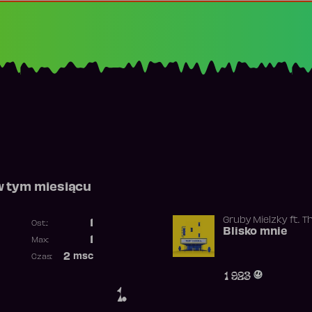
w tym miesiącu
Gruby Mielzky
ft.
T
1
Ost.:
Blisko mnie
Poprzednia pozycja
1
Max:
Najwyższa pozycja
2
msc
Czas:
Obecność w rankingu
1 923
1.