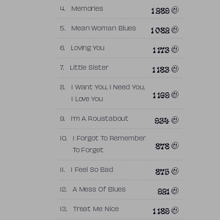
1 289
4.
Memories
1 082
5.
Mean Woman Blues
1 173
6.
Loving You
1 183
7.
Little Sister
8.
I Want You, I Need You,
1 169
I Love You
934
9.
I'm A Roustabout
10.
I Forgot To Remember
878
To Forget
875
11.
I Feel So Bad
921
12.
A Mess Of Blues
1 189
13.
Treat Me Nice