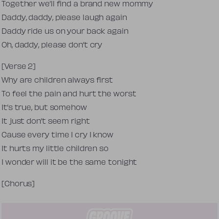
Together we’ll find a brand new mommy
Daddy, daddy, please laugh again
Daddy ride us on your back again
Oh, daddy, please don’t cry
[Verse 2]
Why are children always first
To feel the pain and hurt the worst
It’s true, but somehow
It just don’t seem right
Cause every time I cry I know
It hurts my little children so
I wonder will it be the same tonight
[Chorus]