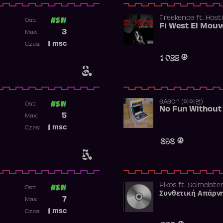
Freekence
ft.
Hosti
Ost:
Poprzednia pozycja
3
Max:
Najwyższa pozycja
1
msc
Czas:
Obecność w rankingu
1 022
3.
​eAeon (이이언)
Ost:
No Fun Without
Poprzednia pozycja
5
Max:
Najwyższa pozycja
1
msc
Czas:
Obecność w rankingu
898
5.
Pikos
ft.
Solmeiste
Ost:
Συνθετική Απάρν
Poprzednia pozycja
7
Max:
Najwyższa pozycja
1
msc
Czas:
Obecność w rankingu