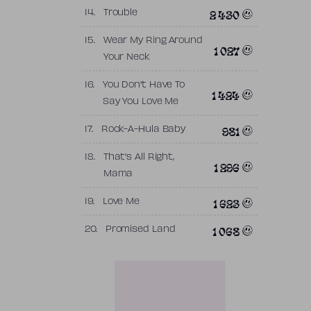
2 430
14.
Trouble
15.
Wear My Ring Around
1 027
Your Neck
16.
You Don't Have To
1 424
Say You Love Me
981
17.
Rock-A-Hula Baby
18.
That's All Right,
1 296
Mama
1 623
19.
Love Me
1 068
20.
Promised Land