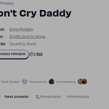
 Presley
on't Cry Daddy
ci:
Elvis Presley
m:
ELVIIS: 2nd to None
ki:
Country, Rock
1 813
obacz teledysk
Tekst dodał/a:
Tłumaczenie:
Interpretacja:
Tekst piosenki
Tłumaczenie
Interpretacja