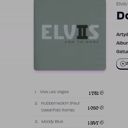
Elvis
D
Artyś
Albu
Gatun
Z
1 781
1.
Viva Las Vegas
2.
Rubberneckin' (Paul
1 090
Oakenfold Remix)
1 247
3.
Moody Blue