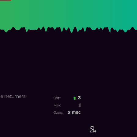
he Returners
3
Ost.:
Poprzednia pozycja
1
Max:
Najwyższa pozycja
2
msc
Czas:
Obecność w rankingu
2.