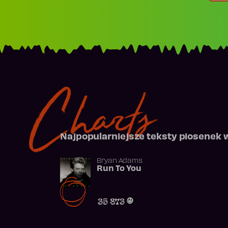
Charts
Najpopularniejsze teksty piosenek 
Bryan Adams
Run To You
35 873