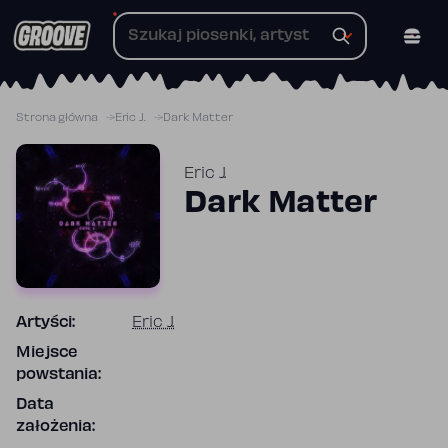
Przejdź
do
treści
Strona główna
Eric J.
Dark Matter
Eric J.
Dark Matter
Artyści:
Eric J.
Miejsce
powstania:
Data
założenia: