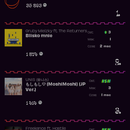
Obecność w r
35 863
1.
Gruby Mielzky
ft.
The Returners
3
Ost.:
Blisko mnie
Poprzednia p
1
Max:
Najwyższa po
2
msc
Czas:
Obecność w r
1 874
2.
UNIS (유니스)
Ost:
もしもし♡ (MoshiMoshi) (JP
Poprzednia p
3
Max:
Ver.)
Najwyższa p
1
msc
Czas:
Obecność w 
1 414
3.
Freekence
ft.
Hostile
Ost: