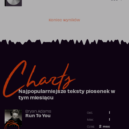
Koniec wyników
Charts
Najpopularniejsze teksty piosenek w
tym miesiącu
Bryan Adams
1
Ost.:
Run To You
Poprzednia p
1
Max:
Najwyższa po
2
msc
Czas: