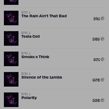
Eric J.
The Rain Ain't That Bad
541
Eric J.
Tesla Coil
586
Eric J.
Smoke x Think
601
Eric J.
Silence of the Lambs
608
Eric J.
Polarity
538