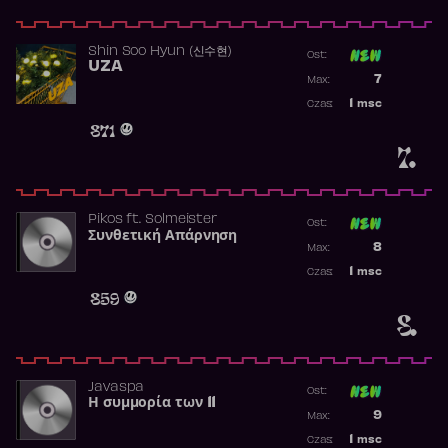
Shin Soo Hyun (신수현)
Ost:
UZA
Poprzednia p
7
Max:
Najwyższa p
1
msc
Czas:
Obecność w 
871
7.
Pikos
ft.
Solmeister
Ost:
Συνθετική Απάρνηση
Poprzednia p
8
Max:
Najwyższa p
1
msc
Czas:
Obecność w 
859
8.
Javaspa
Ost:
Η συμμορία των 11
Poprzednia p
9
Max:
Najwyższa p
1
msc
Czas: