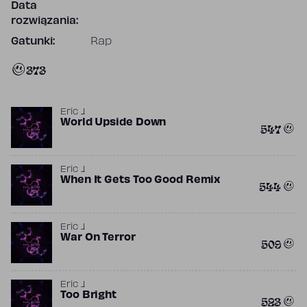
Data
rozwiązania:
Gatunki:
Rap
373
Eric J.
World Upside Down
547
Eric J.
When It Gets Too Good Remix
544
Eric J.
War On Terror
509
Eric J.
Too Bright
523