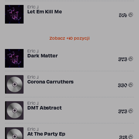
Eric J.
Let Em Kill Me
514
Zobacz +10 pozycji
Eric J.
Dark Matter
373
Eric J.
Corona Carruthers
330
Eric J.
DMT Abstract
373
Eric J.
At The Party Ep
318