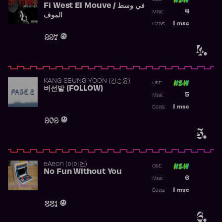
Fi West El Mouve / في وسط
Poprzednia p
4
Max:
الموف
Najwyższa p
1
msc
Czas:
Obecność w 
997
4.
KANG SEUNG YOON (강승윤)
Ost:
버선발 (FOLLOW)
Poprzednia p
5
Max:
Najwyższa p
1
msc
Czas:
Obecność w 
909
5.
​eAeon (이이언)
Ost:
No Fun Without You
Poprzednia p
6
Max:
Najwyższa p
1
msc
Czas:
Obecność w 
881
6.