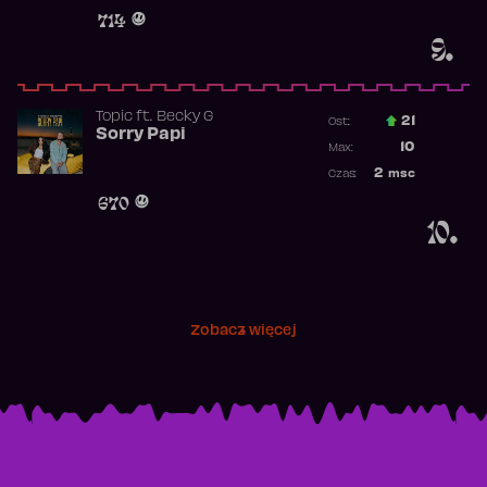
Obecność w 
714
9.
Topic
ft.
Becky G
21
Ost.:
Sorry Papi
Poprzednia p
10
Max:
Najwyższa po
2
msc
Czas:
Obecność w r
670
10.
Zobacz więcej