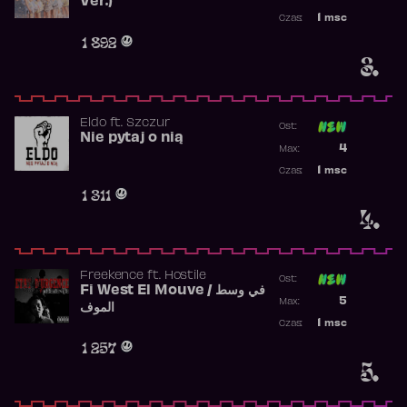
Ver.)
Najwyższa p
1
msc
Czas:
Obecność w 
1 892
3.
Eldo
ft.
Szczur
Ost:
Nie pytaj o nią
Poprzednia p
4
Max:
Najwyższa p
1
msc
Czas:
Obecność w 
1 311
4.
Freekence
ft.
Hostile
Ost:
Fi West El Mouve / في وسط
Poprzednia p
5
Max:
الموف
Najwyższa p
1
msc
Czas:
Obecność w 
1 257
5.