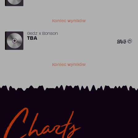
Koniec wyników
Gedz x Bonson
TBA
245
Koniec wyników
Charts