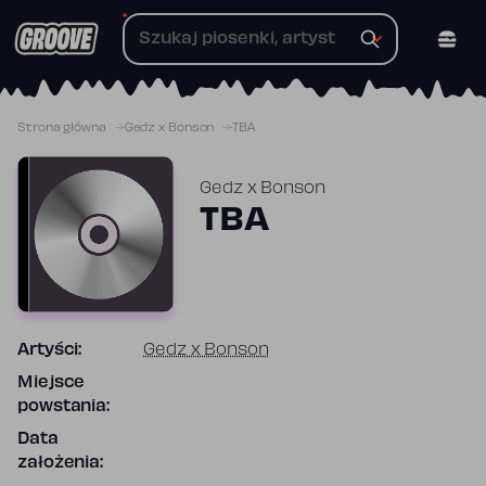
Przejdź
do
treści
Strona główna
Gedz x Bonson
TBA
Gedz x Bonson
TBA
Artyści:
Gedz x Bonson
Miejsce
powstania:
Data
założenia: