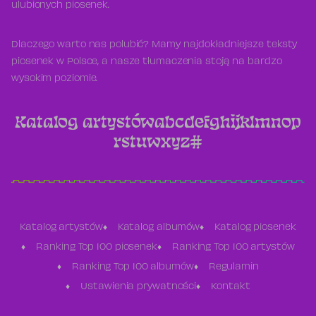
ulubionych piosenek.
Dlaczego warto nas polubić? Mamy najdokładniejsze teksty
piosenek w Polsce, a nasze tłumaczenia stoją na bardzo
wysokim poziomie.
Katalog artystów
a
b
c
d
e
f
g
h
i
j
k
l
m
n
o
p
r
s
t
u
w
x
y
z
#
Katalog artystów
Katalog albumów
Katalog piosenek
Ranking Top 100 piosenek
Ranking Top 100 artystów
Ranking Top 100 albumów
Regulamin
Ustawienia prywatności
Kontakt