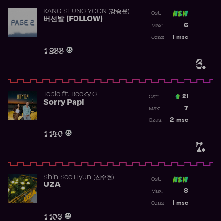
KANG SEUNG YOON (강승윤)
Ost:
버선발 (FOLLOW)
Poprzednia p
6
Max:
Najwyższa p
1
msc
Czas:
Obecność w 
1 233
6.
Topic
ft.
Becky G
21
Ost.:
Sorry Papi
Poprzednia p
7
Max:
Najwyższa po
2
msc
Czas:
Obecność w r
1 140
7.
Shin Soo Hyun (신수현)
Ost:
UZA
Poprzednia p
8
Max:
Najwyższa p
1
msc
Czas:
Obecność w 
1 106