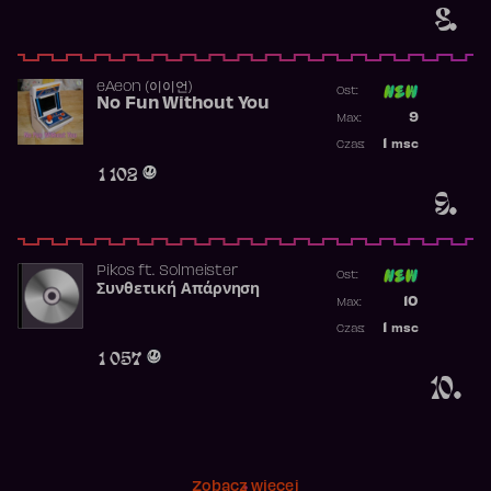
8.
​eAeon (이이언)
Ost:
No Fun Without You
Poprzednia p
9
Max:
Najwyższa p
1
msc
Czas:
Obecność w 
1 102
9.
Pikos
ft.
Solmeister
Ost:
Συνθετική Απάρνηση
Poprzednia p
10
Max:
Najwyższa p
1
msc
Czas:
Obecność w 
1 057
10.
Zobacz więcej