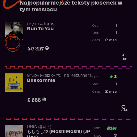
Najpopularniejsze teksty piosenek w
tym miesiącu
Bryan Adams
1
Ost.:
Run To You
Poprzednia p
1
Max:
Najwyższa po
2
msc
Czas:
Obecność w r
40 827
1.
Gruby Mielzky
ft.
The Returners
3
Ost.:
Blisko mnie
Poprzednia p
1
Max:
Najwyższa po
2
msc
Czas:
Obecność w r
2 588
2.
UNIS (유니스)
Ost:
もしもし♡ (MoshiMoshi) (JP
Poprzednia p
3
Max: