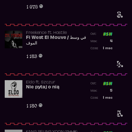
Obecność w 
1 679
3.
Freekence
ft.
Hostile
Ost:
Fi West El Mouve / في وسط
Poprzednia p
4
Max:
الموف
Najwyższa p
1
msc
Czas:
Obecność w 
1 183
4.
Eldo
ft.
Szczur
Ost:
Nie pytaj o nią
Poprzednia p
5
Max:
Najwyższa p
1
msc
Czas:
Obecność w 
1 180
5.