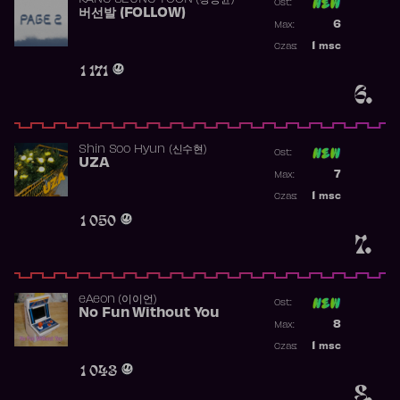
KANG SEUNG YOON (강승윤)
Ost:
버선발 (FOLLOW)
Poprzednia p
6
Max:
Najwyższa p
1
msc
Czas:
Obecność w 
1 171
6.
Shin Soo Hyun (신수현)
Ost:
UZA
Poprzednia p
7
Max:
Najwyższa p
1
msc
Czas:
Obecność w 
1 050
7.
​eAeon (이이언)
Ost:
No Fun Without You
Poprzednia p
8
Max:
Najwyższa p
1
msc
Czas:
Obecność w 
1 043
8.