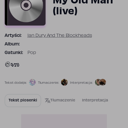
My Old Man
(live)
Artyści:
Ian Dury And The Blockheads
Album:
Gatunki:
Pop
479
Tekst dodał/a:
Tłumaczenie:
Interpretacja:
Tekst piosenki
Tłumaczenie
Interpretacja