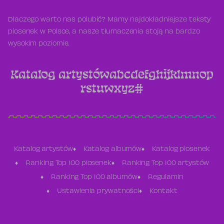
Dlaczego warto nas polubić? Mamy najdokładniejsze teksty
piosenek w Polsce, a nasze tłumaczenia stoją na bardzo
wysokim poziomie.
Katalog artystów
a
b
c
d
e
f
g
h
i
j
k
l
m
n
o
p
r
s
t
u
w
x
y
z
#
Katalog artystów
Katalog albumów
Katalog piosenek
Ranking Top 100 piosenek
Ranking Top 100 artystów
Ranking Top 100 albumów
Regulamin
Ustawienia prywatności
Kontakt