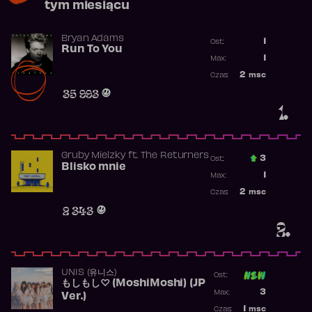
tym miesiącu
Bryan Adams
1
Ost.:
Run To You
Poprzednia p
1
Max:
Najwyższa po
2
msc
Czas:
Obecność w r
35 993
1.
Gruby Mielzky
ft.
The Returners
3
Ost.:
Blisko mnie
Poprzednia p
1
Max:
Najwyższa po
2
msc
Czas:
Obecność w r
2 343
2.
UNIS (유니스)
Ost:
もしもし♡ (MoshiMoshi) (JP
Poprzednia p
3
Max:
Ver.)
Najwyższa p
1
msc
Czas: