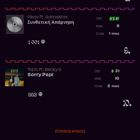
Pikos
ft.
Solmeister
Ost:
Συνθετική Απάρνηση
Poprzednia p
9
Max:
Najwyższa p
1
msc
Czas:
Obecność w 
1 001
9.
Topic
ft.
Becky G
21
Ost.:
Sorry Papi
Poprzednia p
10
Max:
Najwyższa po
2
msc
Czas:
Obecność w r
993
10.
Zobacz więcej