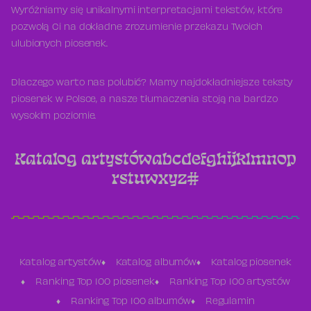
Wyróżniamy się unikalnymi interpretacjami tekstów, które
pozwolą Ci na dokładne zrozumienie przekazu Twoich
ulubionych piosenek.
Dlaczego warto nas polubić? Mamy najdokładniejsze teksty
piosenek w Polsce, a nasze tłumaczenia stoją na bardzo
wysokim poziomie.
Katalog artystów
a
b
c
d
e
f
g
h
i
j
k
l
m
n
o
p
r
s
t
u
w
x
y
z
#
Katalog artystów
Katalog albumów
Katalog piosenek
Ranking Top 100 piosenek
Ranking Top 100 artystów
Ranking Top 100 albumów
Regulamin