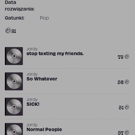
Data
rozwiązania:
Gatunki:
Pop
21
Jordy
stop texting my friends.
76
Jordy
So Whatever
58
Jordy
SICK!
51
Jordy
Normal People
57