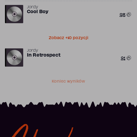
Jordy
Cool Boy
28
Zobacz +10 pozycji
Jordy
In Retrospect
21
Koniec wyników