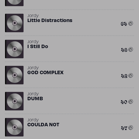
Jordy
Little Distractions
64
Jordy
I Still Do
49
Jordy
GOD COMPLEX
42
Jordy
DUMB
40
Jordy
COULDA NOT
47