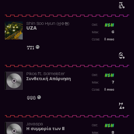
5.
Shin Soo Hyun (신수현)
Ost:
UZA
Poprzednia p
6
Max:
Najwyższa p
1
msc
Czas:
Obecność w 
771
6.
Pikos
ft.
Solmeister
Ost:
Συνθετική Απάρνηση
Poprzednia p
7
Max:
Najwyższa p
1
msc
Czas:
Obecność w 
669
7.
Javaspa
Ost:
Η συμμορία των 11
Poprzednia p
8
Max: