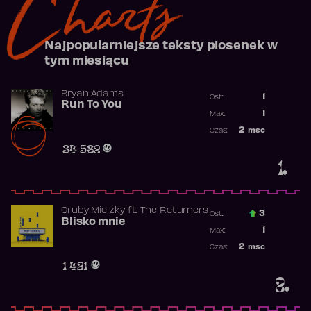
Charts
Najpopularniejsze teksty piosenek w
tym miesiącu
Bryan Adams
1
Ost.:
Run To You
Poprzednia p
1
Max:
Najwyższa po
2
msc
Czas:
Obecność w r
34 582
1.
Gruby Mielzky
ft.
The Returners
3
Ost.:
Blisko mnie
Poprzednia p
1
Max:
Najwyższa po
2
msc
Czas:
Obecność w r
1 421
2.