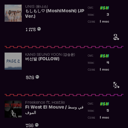
UNIS (유니스)
Ost:
もしもし♡ (MoshiMoshi) (JP
Poprzednia p
3
Max:
Ver.)
Najwyższa p
1
msc
Czas:
Obecność w 
1 178
3.
KANG SEUNG YOON (강승윤)
Ost:
버선발 (FOLLOW)
Poprzednia p
4
Max:
Najwyższa p
1
msc
Czas:
Obecność w 
802
4.
Freekence
ft.
Hostile
Ost:
Fi West El Mouve / في وسط
Poprzednia p
5
Max:
الموف
Najwyższa p
1
msc
Czas:
Obecność w 
799