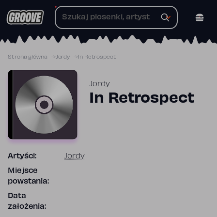
Przejdź
do
treści
Strona główna
Jordy
In Retrospect
Jordy
In Retrospect
Artyści:
Jordy
Miejsce
powstania:
Data
założenia: