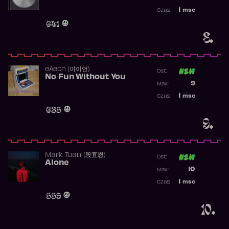
Najwyższa p
1
msc
Czas:
Obecność w 
641
8.
​eAeon (이이언)
Ost:
No Fun Without You
Poprzednia p
9
Max:
Najwyższa p
1
msc
Czas:
Obecność w 
635
9.
Mark Tuan (段宜恩)
Ost:
Alone
Poprzednia p
10
Max:
Najwyższa p
1
msc
Czas:
Obecność w 
559
10.