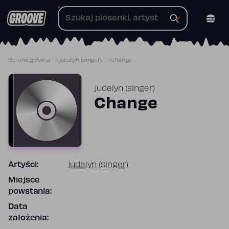
Przejdź
do
treści
Strona główna
​judelyn (singer)
Change
​judelyn (singer)
Change
Artyści:
​judelyn (singer)
Miejsce
powstania:
Data
założenia: