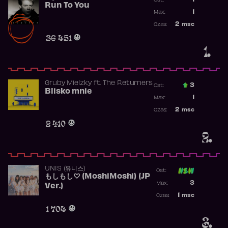
1
Ost.:
Run To You
Poprzednia p
1
Max:
Najwyższa po
2
msc
Czas:
Obecność w r
36 451
1.
Gruby Mielzky
ft.
The Returners
3
Ost.:
Blisko mnie
Poprzednia p
1
Max:
Najwyższa po
2
msc
Czas:
Obecność w r
2 410
2.
UNIS (유니스)
Ost:
もしもし♡ (MoshiMoshi) (JP
Poprzednia p
3
Max:
Ver.)
Najwyższa p
1
msc
Czas:
Obecność w 
1 704
3.