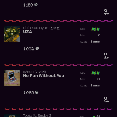
Obecność w 
1 180
6.
Shin Soo Hyun (신수현)
Ost:
UZA
Poprzednia p
7
Max:
Najwyższa p
1
msc
Czas:
Obecność w 
1 064
7.
​eAeon (이이언)
Ost:
No Fun Without You
Poprzednia p
8
Max:
Najwyższa p
1
msc
Czas:
Obecność w 
1 052
8.
Topic
ft.
Becky G