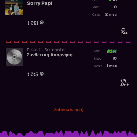
21
Ost.:
Sorry Papi
Poprzednia p
9
Max:
Najwyższa po
2
msc
Czas:
Obecność w r
1 021
9.
Pikos
ft.
Solmeister
Ost:
Συνθετική Απάρνηση
Poprzednia p
10
Max:
Najwyższa p
1
msc
Czas:
Obecność w 
1 012
10.
Zobacz więcej