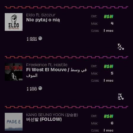
Eldo
ft.
Szczur
Ost:
Nie pytaj o nią
Poprzednia p
4
Max:
Najwyższa p
1
msc
Czas:
Obecność w 
1 221
4.
Freekence
ft.
Hostile
Ost:
Fi West El Mouve / في وسط
Poprzednia p
5
Max:
الموف
Najwyższa p
1
msc
Czas:
Obecność w 
1 199
5.
KANG SEUNG YOON (강승윤)
Ost:
버선발 (FOLLOW)
Poprzednia p
6
Max:
Najwyższa p
1
msc
Czas: