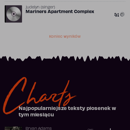
​judelyn (singer)
Mariners Apartment Complex
41
Koniec wyników
Charts
Najpopularniejsze teksty piosenek w
tym miesiącu
Bryan Adams