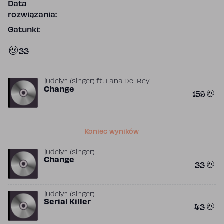
Data
rozwiązania:
Gatunki:
33
​judelyn (singer)
ft.
Lana Del Rey
Change
159
Koniec wyników
​judelyn (singer)
Change
33
​judelyn (singer)
Serial Killer
43