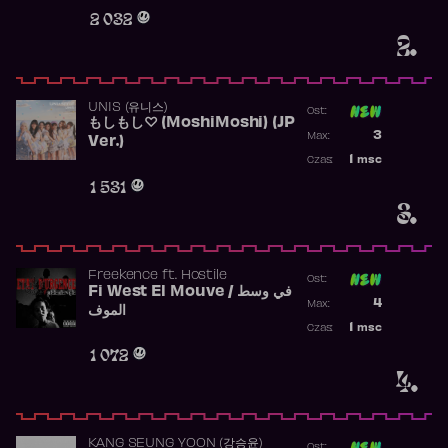
Obecność w r
2 032
2.
UNIS (유니스)
Ost:
もしもし♡ (MoshiMoshi) (JP
Poprzednia p
3
Max:
Ver.)
Najwyższa p
1
msc
Czas:
Obecność w 
1 531
3.
Freekence
ft.
Hostile
Ost:
Fi West El Mouve / في وسط
Poprzednia p
4
Max:
الموف
Najwyższa p
1
msc
Czas:
Obecność w 
1 072
4.
KANG SEUNG YOON (강승윤)
Ost: