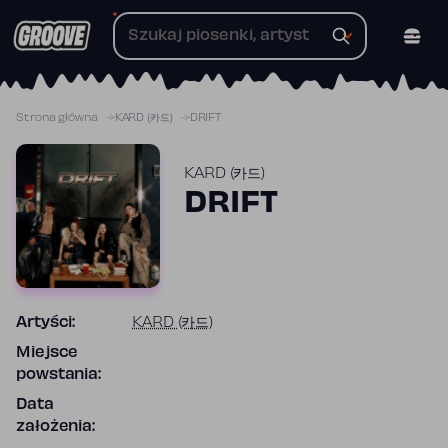
Przejdź
do
treści
Strona główna
KARD (카드)
DRIFT
KARD (카드)
DRIFT
Artyści:
KARD (카드)
Miejsce
powstania:
Data
założenia: