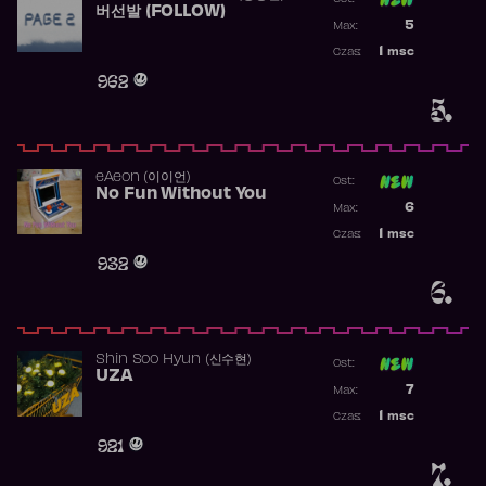
버선발 (FOLLOW)
Poprzednia p
5
Max:
Najwyższa p
1
msc
Czas:
Obecność w 
962
5.
​eAeon (이이언)
Ost:
No Fun Without You
Poprzednia p
6
Max:
Najwyższa p
1
msc
Czas:
Obecność w 
932
6.
Shin Soo Hyun (신수현)
Ost:
UZA
Poprzednia p
7
Max:
Najwyższa p
1
msc
Czas:
Obecność w 
921
7.