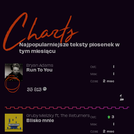
Charts
Najpopularniejsze teksty piosenek w
tym miesiącu
Bryan Adams
1
Ost.:
Run To You
Poprzednia p
1
Max:
Najwyższa po
2
msc
Czas:
Obecność w r
35 913
1.
Gruby Mielzky
ft.
The Returners
3
Ost.:
Blisko mnie
Poprzednia p
1
Max:
Najwyższa po
2
msc
Czas: