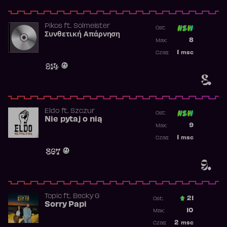
Pikos
ft.
Solmeister
Ost:
Συνθετική Απάρνηση
Poprzednia p
8
Max:
Najwyższa p
1
msc
Czas:
Obecność w 
914
8.
Eldo
ft.
Szczur
Ost:
Nie pytaj o nią
Poprzednia p
9
Max:
Najwyższa p
1
msc
Czas:
Obecność w 
867
9.
Topic
ft.
Becky G
21
Ost.:
Sorry Papi
Poprzednia p
10
Max:
Najwyższa po
2
msc
Czas: