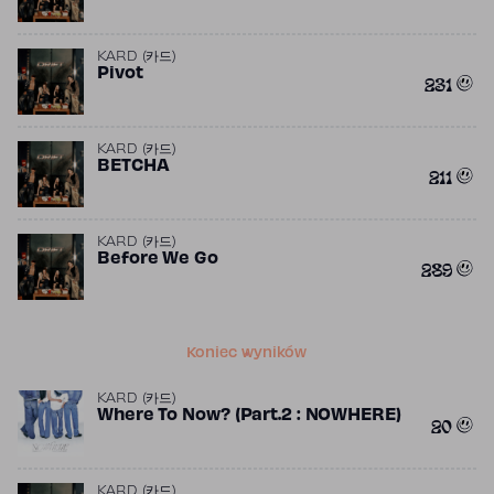
KARD (카드)
Pivot
231
KARD (카드)
BETCHA
211
KARD (카드)
Before We Go
289
Koniec wyników
KARD (카드)
Where To Now? (Part.2 : NOWHERE)
20
KARD (카드)