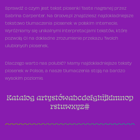
Sprawdź o czym jest tekst piosenki Taste nagranej przez
Sabrina Carpenter. Na Groove.pl znajdziesz najdokładniejsze
tekstowo tłumaczenia piosenek w polskim Internecie.
Wyróżniamy się unikalnymi interpretacjami tekstów, które
pozwolą Ci na dokładne zrozumienie przekazu Twoich
ulubionych piosenek.
Dlaczego warto nas polubić? Mamy najdokładniejsze teksty
piosenek w Polsce, a nasze tłumaczenia stoją na bardzo
wysokim poziomie.
Katalog artystów
a
b
c
d
e
f
g
h
i
j
k
l
m
n
o
p
r
s
t
u
w
x
y
z
#