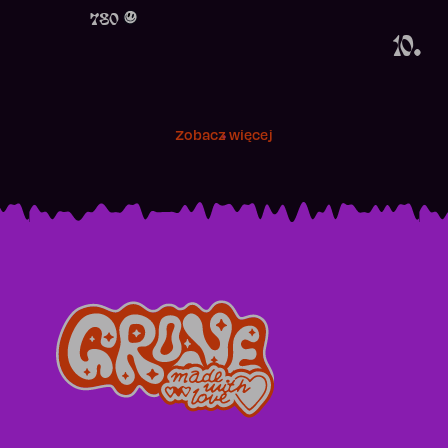
Obecność w r
780
10.
Zobacz więcej