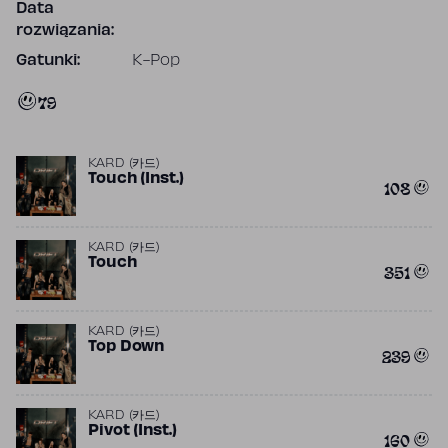
Data
rozwiązania:
Gatunki:
K-Pop
79
KARD (카드)
Touch (Inst.)
108
KARD (카드)
Touch
351
KARD (카드)
Top Down
239
KARD (카드)
Pivot (Inst.)
160