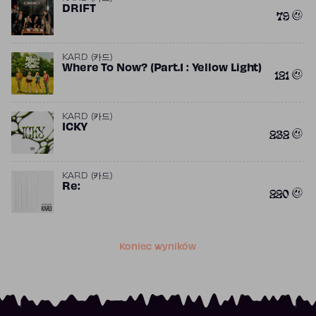
DRIFT
79
KARD (카드)
Where To Now? (Part.1 : Yellow Light)
121
KARD (카드)
ICKY
232
KARD (카드)
Re:
220
Koniec wyników