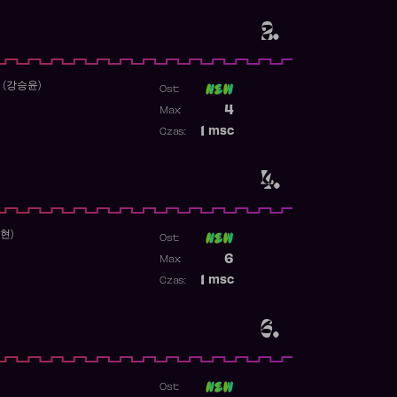
2.
 (강승윤)
Ost:
Poprzednia pozycja
4
Max:
Najwyższa pozycja
1
msc
Czas:
Obecność w rankingu
4.
수현)
Ost:
Poprzednia pozycja
6
Max:
Najwyższa pozycja
1
msc
Czas:
Obecność w rankingu
6.
Ost: