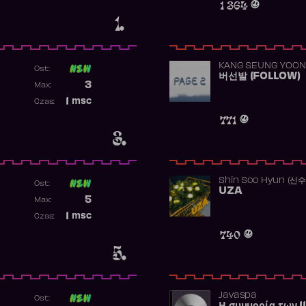
1 364
1.
KANG SEUNG YOON
Ost:
버선발 (FOLLOW)
Poprzednia pozycja
3
Max:
Najwyższa pozycja
1
msc
Czas:
Obecność w rankingu
771
3.
Shin Soo Hyun (신
Ost:
UZA
Poprzednia pozycja
5
Max:
Najwyższa pozycja
1
msc
Czas:
Obecność w rankingu
740
5.
Javaspa
Ost: