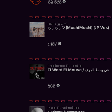
34 573
UNIS (유니스)
もしもし♡ (MoshiMoshi) (JP Ver.)
1 137
Freekence
ft.
Hostile
Fi West El Mouve / في وسط الموف
763
Pikos
ft.
Solmeister