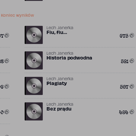
Koniec wyników
Lech Janerka
Fiu, fiu…
67
675
Lech Janerka
Historia podwodna
28
521
Lech Janerka
Plagiaty
06
597
Lech Janerka
Bez prądu
40
494