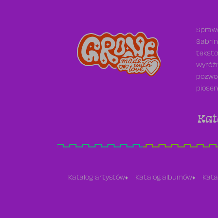
Sprawd
Sabrin
teksto
Wyróżn
pozwol
piosen
Kat
Katalog artystów
Katalog albumów
Kata