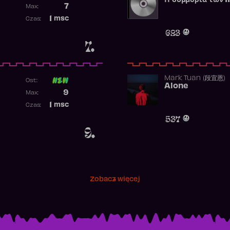
Η συμμορία των 1
Poprzednia pozycja
7
Max:
Najwyższa pozycja
1
msc
Czas:
Obecność w rankingu
623
7.
Mark Tuan (段宜恩)
Ost:
Alone
Poprzednia pozycja
9
Max:
Najwyższa pozycja
1
msc
Czas:
Obecność w rankingu
537
9.
Zobacz więcej