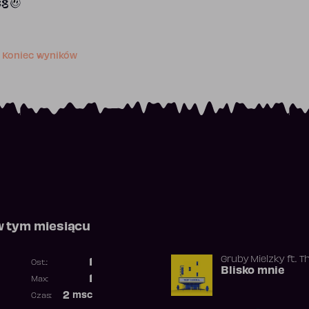
68
Koniec wyników
w tym miesiącu
Gruby Mielzky
ft.
T
1
Ost.:
Blisko mnie
Poprzednia pozycja
1
Max:
Najwyższa pozycja
2
msc
Czas:
Obecność w rankingu