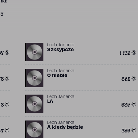
ki:
67
Lech Janerka
Szksypcze
57
1 173
Lech Janerka
O niebie
78
852
Lech Janerka
LA
68
985
Lech Janerka
A kiedy będzie
47
896