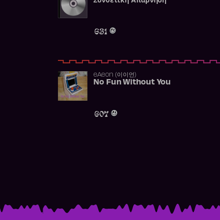
Συνθετική Απάρνηση
631
​eAeon (이이언)
No Fun Without You
607