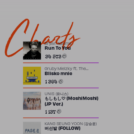
Charts
Bryan Adams
Run To You
34 573
Gruby Mielzky
ft.
The
Returners
Blisko mnie
1 364
UNIS (유니스)
もしもし♡ (MoshiMoshi)
(JP Ver.)
1 137
KANG SEUNG YOON (강승윤)
버선발 (FOLLOW)