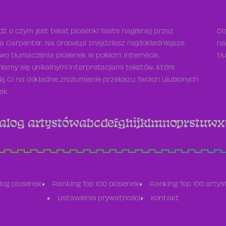
ź o czym jest tekst piosenki Taste nagranej przez
Dl
a Carpenter. Na Groove.pl znajdziesz najdokładniejsze
na
wo tłumaczenia piosenek w polskim Internecie.
tł
iamy się unikalnymi interpretacjami tekstów, które
ą Ci na dokładne zrozumienie przekazu Twoich ulubionych
ek.
alog artystów
a
b
c
d
e
f
g
h
i
j
k
l
m
n
o
p
r
s
t
u
w
x
log piosenek
Ranking Top 100 piosenek
Ranking Top 100 arty
Ustawienia prywatności
Kontakt