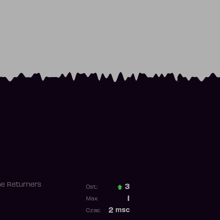
he Returners
3
Ost.:
Poprzednia pozycja
1
Max:
Najwyższa pozycja
2
msc
Czas:
Obecność w rankingu