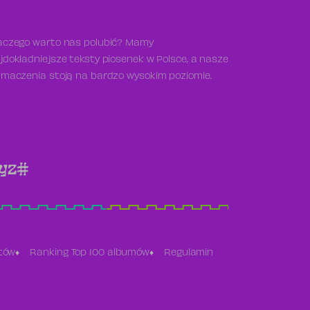
aczego warto nas polubić? Mamy
jdokładniejsze teksty piosenek w Polsce, a nasze
umaczenia stoją na bardzo wysokim poziomie.
y
z
#
stów
Ranking Top 100 albumów
Regulamin