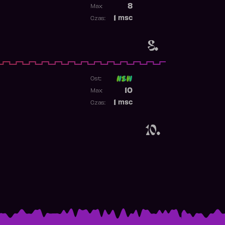
1
Poprzednia pozycja
8
Max:
Najwyższa pozycja
1
msc
Czas:
Obecność w rankingu
8.
Ost:
Poprzednia pozycja
10
Max:
Najwyższa pozycja
1
msc
Czas:
Obecność w rankingu
10.