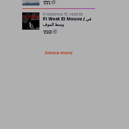
771
Freekence
ft.
Hostile
Fi West El Mouve / في
وسط الموف
763
Zobacz więcej