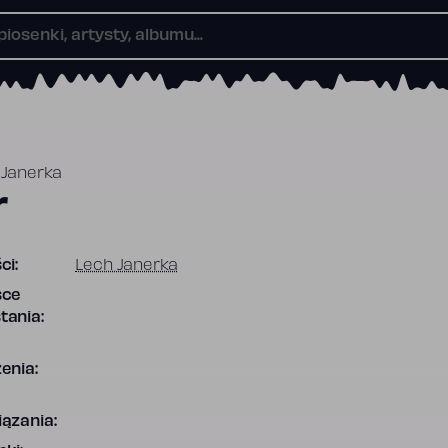
 Janerka
r
ci:
Lech Janerka
sce
tania:
enia:
ązania: