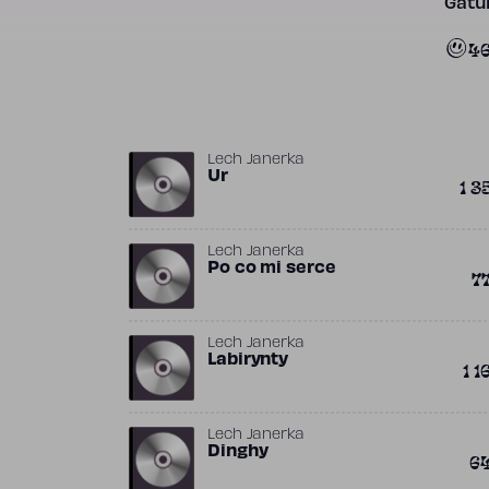
Gatun
4
Lech Janerka
Ur
1 3
Lech Janerka
Po co mi serce
7
Lech Janerka
Labirynty
1 1
Lech Janerka
Dinghy
6